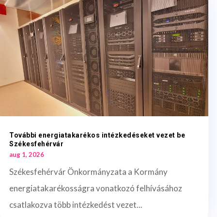
További energiatakarékos intézkedéseket vezet be
Székesfehérvár
aug 1, 2026
Székesfehérvár Önkormányzata a Kormány
energiatakarékosságra vonatkozó felhívásához
csatlakozva több intézkedést vezet...