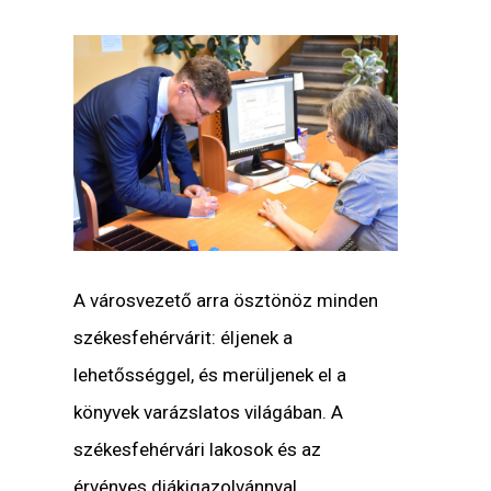
A városvezető arra ösztönöz minden
székesfehérvárit: éljenek a
lehetősséggel, és merüljenek el a
könyvek varázslatos világában. A
székesfehérvári lakosok és az
érvényes diákigazolvánnyal