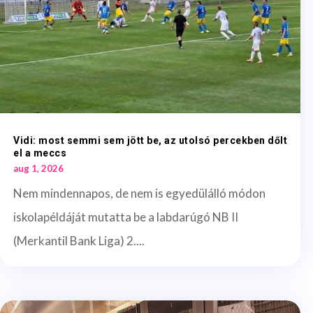
Vidi: most semmi sem jött be, az utolsó percekben dőlt
el a meccs
aug 1, 2026
Nem mindennapos, de nem is egyedülálló módon
iskolapéldáját mutatta be a labdarúgó NB II
(Merkantil Bank Liga) 2....