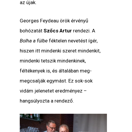
az újak.
Georges Feydeau örök érvényű
bohózatát
Szőcs Artur
rendezi. A
Bolha a fülbe
féktelen nevetést ígér,
hiszen itt mindenki szeret mindenkit,
mindenki tetszik mindenkinek,
féltékenyek is, és általában meg-
megcsalják egymást. Ez sok-sok
vidám jelenetet eredményez –
hangsúlyozta a rendező.