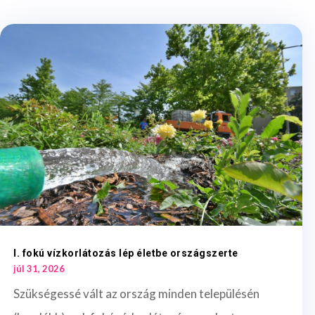
I. fokú vízkorlátozás lép életbe országszerte
júl 31, 2026
Szükségessé vált az ország minden településén