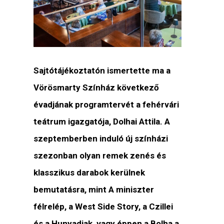
Sajtótájékoztatón ismertette ma a
Vörösmarty Színház következő
évadjának programtervét a fehérvári
teátrum igazgatója, Dolhai Attila. A
szeptemberben induló új színházi
szezonban olyan remek zenés és
klasszikus darabok kerülnek
bemutatásra, mint A miniszter
félrelép, a West Side Story, a Czillei
és a Hunyadiak, vagy éppen a Bolha a