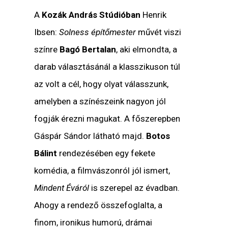
A
Kozák András Stúdióban
Henrik
Ibsen:
Solness építőmester
művét viszi
színre
Bagó Bertalan
, aki elmondta, a
darab választásánál a klasszikuson túl
az volt a cél, hogy olyat válasszunk,
amelyben a színészeink nagyon jól
fogják érezni magukat. A főszerepben
Gáspár Sándor látható majd.
Botos
Bálint
rendezésében egy fekete
komédia, a filmvászonról jól ismert,
Mindent Éváról
is szerepel az évadban.
Ahogy a rendező összefoglalta, a
finom, ironikus humorú, drámai