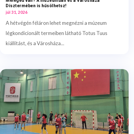
Meleged van? A múzeumban és a Városháza
Dísztermében is hűsölhetsz!
júl 31, 2026
A hétvégén féláron lehet megnézni a múzeum
légkondicionált termeiben látható Totus Tuus
kiállítást, és a Városháza...