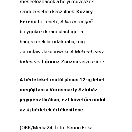
meseelőadások a helyi művészek
rendezésében készülnek:
Kozáry
Ferenc
története,
A kis hercegnő
bolygóközi kirándulást ígér a
hangszerek birodalmába, míg
Jarosław Jakubowski:
A Mókus-Leány
történetét
Lőrincz Zsuzsa
viszi színre.
A bérleteket mától június 12-ig lehet
megújítani a Vörösmarty Színház
jegypénztárában, ezt követően indul
az új bérletek értékesítése.
(ÖKK/Media24, fotó: Simon Erika.