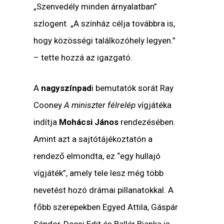
„Szenvedély minden árnyalatban”
szlogent. „A színház célja továbbra is,
hogy közösségi találkozóhely legyen.”
– tette hozzá az igazgató.
A
nagyszínpad
i bemutatók sorát Ray
Cooney
A miniszter félrelép
vígjátéka
indítja
Mohácsi János
rendezésében.
Amint azt a sajtótájékoztatón a
rendező elmondta, ez “egy hullajó
vígjáték”, amely tele lesz még több
nevetést hozó drámai pillanatokkal. A
főbb szerepekben Egyed Attila, Gáspár