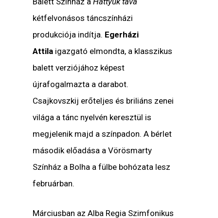
Balett Színház a
Hattyúk tava
kétfelvonásos táncszínházi
produkciója indítja.
Egerházi
Attila
igazgató elmondta, a klasszikus
balett verziójához képest
újrafogalmazta a darabot.
Csajkovszkij erőteljes és briliáns zenei
világa a tánc nyelvén keresztül is
megjelenik majd a színpadon. A bérlet
második előadása a Vörösmarty
Színház a Bolha a fülbe bohózata lesz
februárban.
Márciusban az Alba Regia Szimfonikus