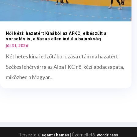
Női kézi: hazatért Kínából az AFKC, elkészült a
sorsolás is, a Vasas ellen indul a bajnokság
júl 31, 2026
Két hetes kínai edzőtáborozása után ma hazatért
Székesfehérvárra az Alba FKC női kézilabdacsapata,
miközben a Magyar...
Tervezte:
| Üzemeltető:
Elegant Themes
WordPress