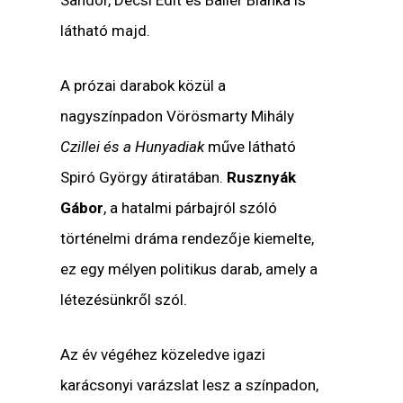
Sándor, Decsi Edit és Ballér Bianka is
látható majd.
A prózai darabok közül a
nagyszínpadon Vörösmarty Mihály
Czillei és a Hunyadiak
műve látható
Spiró György átiratában.
Rusznyák
Gábor
, a hatalmi párbajról szóló
történelmi dráma rendezője kiemelte,
ez egy mélyen politikus darab, amely a
létezésünkről szól.
Az év végéhez közeledve igazi
karácsonyi varázslat lesz a színpadon,