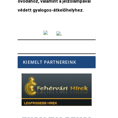
óvodához, valamint a jelzőlámpával
védett gyalogos-átkelőhelyhez.
Vörösmarty Rádió
KIEMELT PARTNEREINK