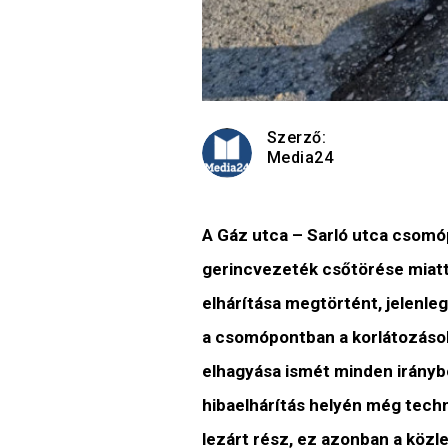
Szerző:
Media24
A Gáz utca – Sarló utca csomó
gerincvezeték csőtörése miatt
elhárítása megtörtént, jelenleg
a csomópontban a korlátozások 
elhagyása ismét minden iránybó
hibaelhárítás helyén még tech
lezárt rész, ez azonban a köz