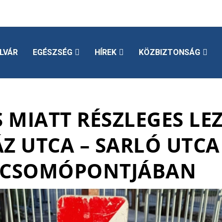
LVÁR
EGÉSZSÉG
HÍREK
KÖZBIZTONSÁG
 MIATT RÉSZLEGES LE
Z UTCA – SARLÓ UTCA
CSOMÓPONTJÁBAN