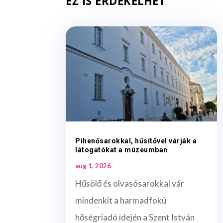
EZ IS ÉRDEKELHET
Pihenősarokkal, hűsítővel várják a
látogatókat a múzeumban
aug 1, 2026
Hűsölő és olvasósarokkal vár
mindenkit a harmadfokú
hőségriadó idején a Szent István