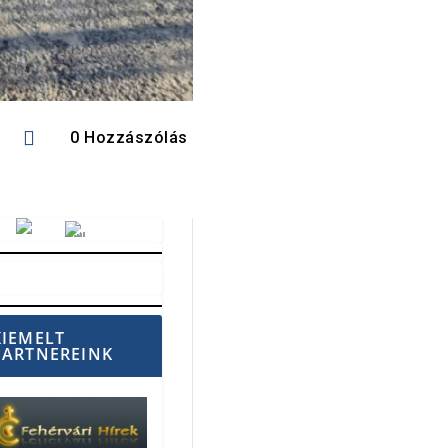

0 Hozzászólás
Vörösmarty Rádió
KIEMELT
PARTNEREINK