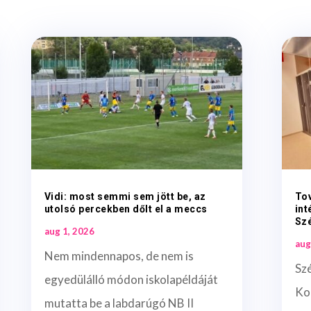
Vidi: most semmi sem jött be, az
To
utolsó percekben dőlt el a meccs
int
Sz
aug 1, 2026
aug
Nem mindennapos, de nem is
Sz
egyedülálló módon iskolapéldáját
Ko
mutatta be a labdarúgó NB II