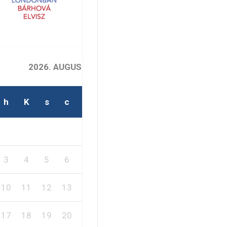
2026. AUGUSZTUS
h
K
s
c
p
s
v
2
1
3
4
5
6
7
8
9
10
11
12
13
14
15
16
17
18
19
20
21
22
23