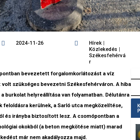


2024-11-26
Hírek
|
Közlekedés
|
Székesfehérvá
r
pontban bevezetett forgalomkorlátozást a víz
 volt szükséges bevezetni Székesfehérváron. A hiba
 a burkolat helyreállítása van folyamatban. Délutánra
feloldásra kerülnek, a Sarló utca megközelítése,
l és irányba biztosított lesz. A csomópontban a
nológiai okokból (a beton megkötése miatt) marad
lekedést már nem akadályozza majd.