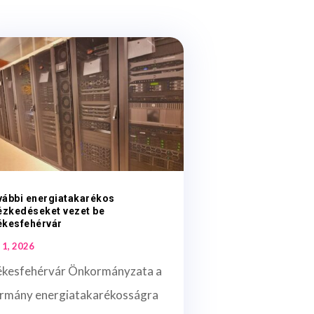
vábbi energiatakarékos
ézkedéseket vezet be
ékesfehérvár
 1, 2026
ékesfehérvár Önkormányzata a
rmány energiatakarékosságra