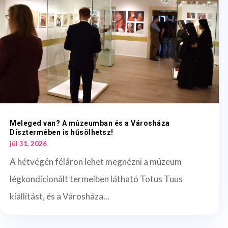
Meleged van? A múzeumban és a Városháza
Dísztermében is hűsölhetsz!
júl 31, 2026
A hétvégén féláron lehet megnézni a múzeum
légkondicionált termeiben látható Totus Tuus
kiállítást, és a Városháza...