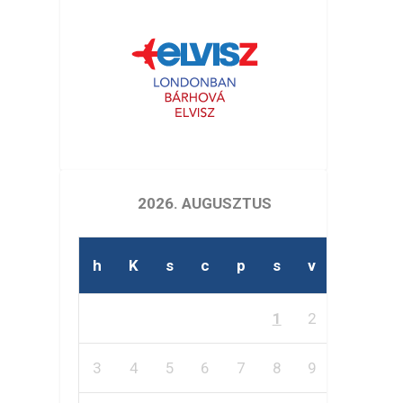
2026. AUGUSZTUS
h
K
s
c
p
s
v
1
2
3
4
5
6
7
8
9