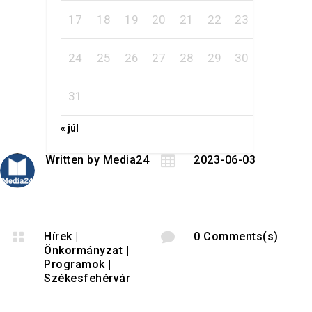
17
18
19
20
21
22
23
24
25
26
27
28
29
30
31
« júl
Written by
Media24

2023-06-03

Hírek
|

0 Comments(s)
Önkormányzat
|
Programok
|
Székesfehérvár