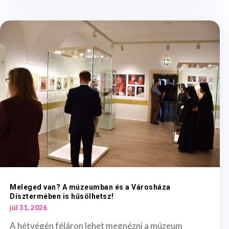
Meleged van? A múzeumban és a Városháza
Dísztermében is hűsölhetsz!
júl 31, 2026
A hétvégén féláron lehet megnézni a múzeum