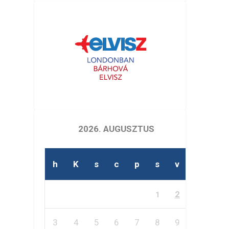
2026. AUGUSZTUS
h
K
s
c
p
s
v
2
1
3
4
5
6
7
8
9