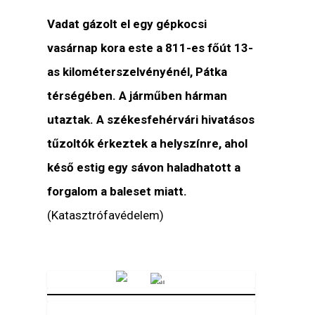
Vadat gázolt el egy gépkocsi
vasárnap kora este a 811-es főút 13-
as kilométerszelvényénél, Pátka
térségében. A járműben hárman
utaztak. A székesfehérvári hivatásos
tűzoltók érkeztek a helyszínre, ahol
késő estig egy sávon haladhatott a
forgalom a baleset miatt.
(Katasztrófavédelem)
Vörösmarty Rádió