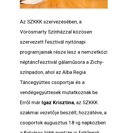
Az SZKKK szervezésében, a
Vörösmarty Színházzal közösen
szervezett fesztivál nyitónapi
programjainak része lesz a nemzetközi
néptáncfesztivál gálaműsora a Zichy-
színpadon, ahol az Alba Regia
Táncegyüttes csoportjai és a
vendégegyüttesek mutatkoznak be.
Erről már
Igaz Krisztina
, az SZKKK
szakmai vezetője beszélt, hozzátéve, a
csoportok augusztus 18-ig napközben
a Belváros több pontján is feltűnnek,