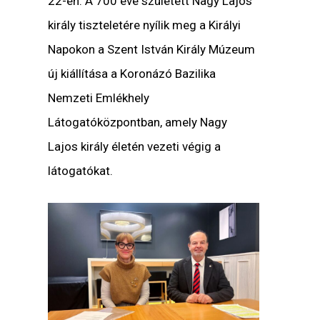
22-én. A 700 éve született Nagy Lajos
király tiszteletére nyílik meg a Királyi
Napokon a Szent István Király Múzeum
új kiállítása a Koronázó Bazilika
Nemzeti Emlékhely
Látogatóközpontban, amely Nagy
Lajos király életén vezeti végig a
látogatókat.