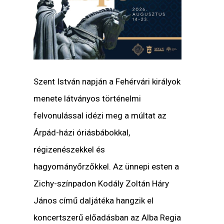
Szent István napján a Fehérvári királyok
menete látványos történelmi
felvonulással idézi meg a múltat az
Árpád-házi óriásbábokkal,
régizenészekkel és
hagyományőrzőkkel. Az ünnepi esten a
Zichy-színpadon Kodály Zoltán Háry
János című daljátéka hangzik el
koncertszerű előadásban az Alba Regia