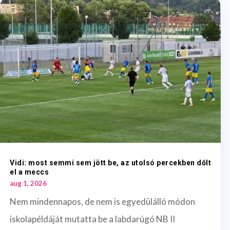
Vidi: most semmi sem jött be, az utolsó percekben dőlt
el a meccs
aug 1, 2026
Nem mindennapos, de nem is egyedülálló módon
iskolapéldáját mutatta be a labdarúgó NB II