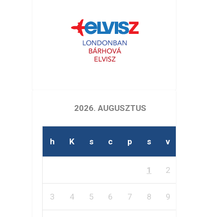
2026. AUGUSZTUS
h
K
s
c
p
s
v
1
2
3
4
5
6
7
8
9