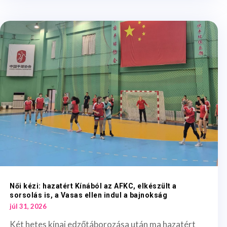
Női kézi: hazatért Kínából az AFKC, elkészült a
sorsolás is, a Vasas ellen indul a bajnokság
júl 31, 2026
Két hetes kínai edzőtáborozása után ma hazatért