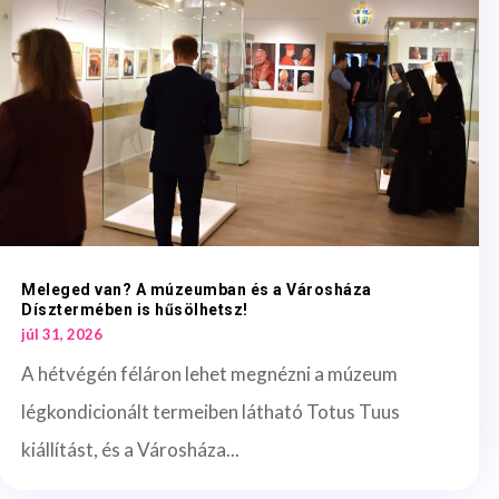
Meleged van? A múzeumban és a Városháza
Dísztermében is hűsölhetsz!
júl 31, 2026
A hétvégén féláron lehet megnézni a múzeum
légkondicionált termeiben látható Totus Tuus
kiállítást, és a Városháza...