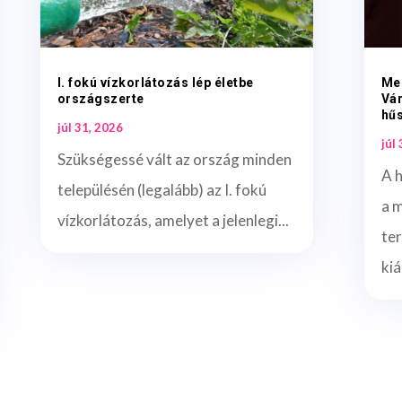
I. fokú vízkorlátozás lép életbe
Me
országszerte
Vá
hűs
júl 31, 2026
júl
Szükségessé vált az ország minden
A 
településén (legalább) az I. fokú
a 
vízkorlátozás, amelyet a jelenlegi...
te
kiá