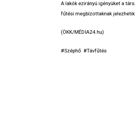
A lakók ezirányú igényüket a tár
fűtési megbízottaknak jelezhetik
(ÖKK/MÉDIA24.hu)
#Széphő #Távfűtés