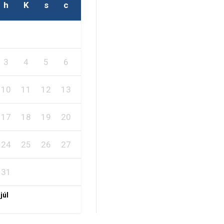
h
K
s
c
p
s
v
2
1
3
4
5
6
7
8
9
10
11
12
13
14
15
16
17
18
19
20
21
22
23
24
25
26
27
28
29
30
31
 júl