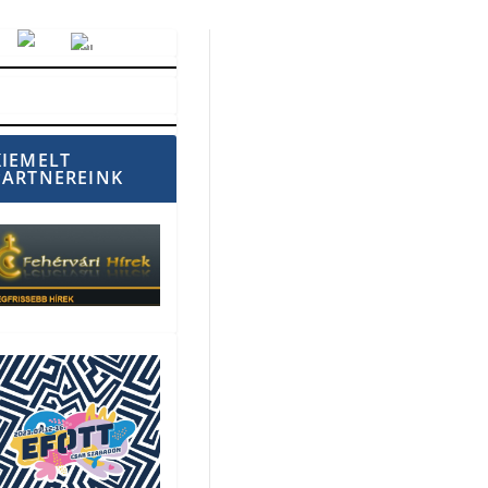
Vörösmarty Rádió
KIEMELT
PARTNEREINK