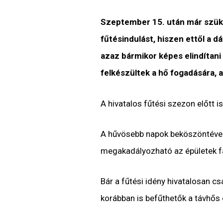
Szeptember 15. után már szüks
fűtésindulást, hiszen ettől a d
azaz bármikor képes elindítani 
felkészültek a hő fogadására, a
A hivatalos fűtési szezon előtt i
A hűvösebb napok beköszöntével f
megakadályozható az épületek fa
Bár a fűtési idény hivatalosan c
korábban is befűthetők a távhős