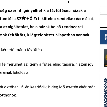
r
ég szerint igényelhetik a távfűtéses házak a
átumtól a SZÉPHŐ Zrt. köteles rendelkezésre állni,
a szolgáltatást, ha a házak belső rendszerei
zok feltöltött, kilégtelenített állapotban vannak.
s kérhető már a távfűtés
elmerülhet az igény a fűtés elindítására, hiszen így
lainak lehűlése.
sak október 15-én kezdődik, hideg idő esetén akár már
 otthonok.