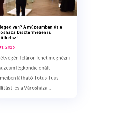
leged van? A múzeumban és a
rosháza Dísztermében is
ölhetsz!
 31, 2026
hétvégén féláron lehet megnézni
múzeum légkondicionált
rmeiben látható Totus Tuus
llítást, és a Városháza...