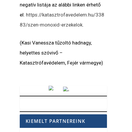
negatív listája az alábbi linken érhető
el:
https://katasztrofavedelem.hu/338
83/szen-monoxid-erzekelok
.
(Kasi Vanessza tűzoltó hadnagy,
helyettes szóvivő –
Katasztrófavédelem, Fejér vármegye)
Vörösmarty Rádió
KIEMELT PARTNEREINK