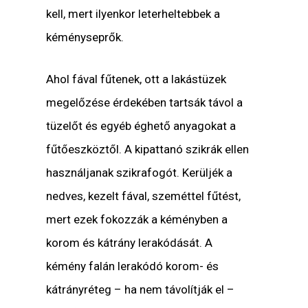
kell, mert ilyenkor leterheltebbek a
kéményseprők.
Ahol fával fűtenek, ott a lakástüzek
megelőzése érdekében tartsák távol a
tüzelőt és egyéb éghető anyagokat a
fűtőeszköztől. A kipattanó szikrák ellen
használjanak szikrafogót. Kerüljék a
nedves, kezelt fával, szeméttel fűtést,
mert ezek fokozzák a kéményben a
korom és kátrány lerakódását. A
kémény falán lerakódó korom- és
kátrányréteg – ha nem távolítják el –