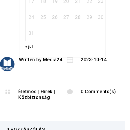
17
18
19
20
21
22
23
24
25
26
27
28
29
30
31
« júl
Written by
Media24

2023-10-14

Életmód
|
Hírek
|

0 Comments(s)
Közbiztonság
0 HOZZÁSZÓLÁS