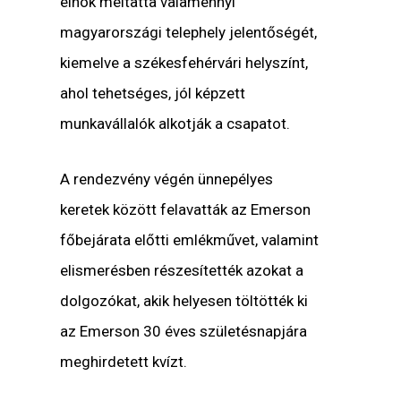
elnök méltatta valamennyi
magyarországi telephely jelentőségét,
kiemelve a székesfehérvári helyszínt,
ahol tehetséges, jól képzett
munkavállalók alkotják a csapatot.
A rendezvény végén ünnepélyes
keretek között felavatták az Emerson
főbejárata előtti emlékművet, valamint
elismerésben részesítették azokat a
dolgozókat, akik helyesen töltötték ki
az Emerson 30 éves születésnapjára
meghirdetett kvízt.