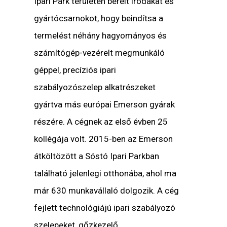
Ipari Park területén bérelt irodákat és
gyártócsarnokot, hogy beindítsa a
termelést néhány hagyományos és
számítógép-vezérelt megmunkáló
géppel, precíziós ipari
szabályozószelep alkatrészeket
gyártva más európai Emerson gyárak
részére. A cégnek az első évben 25
kollégája volt. 2015-ben az Emerson
átköltözött a Sóstó Ipari Parkban
található jelenlegi otthonába, ahol ma
már 630 munkavállaló dolgozik. A cég
fejlett technológiájú ipari szabályozó
szelepeket, gőzkezelő,