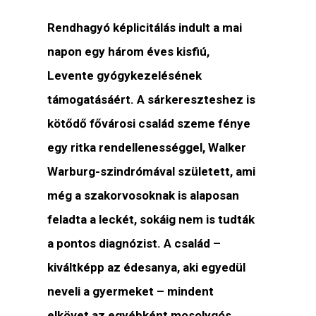
Rendhagyó képlicitálás indult a mai
napon egy három éves kisfiú,
Levente gyógykezelésének
támogatásáért. A sárkereszteshez is
kötődő fővárosi család szeme fénye
egy ritka rendellenességgel, Walker
Warburg-szindrómával született, ami
még a szakorvosoknak is alaposan
feladta a leckét, sokáig nem is tudták
a pontos diagnózist. A család –
kiváltképp az édesanya, aki egyedül
neveli a gyermeket – mindent
elkövet az egyébként mosolygós,