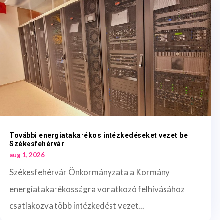
További energiatakarékos intézkedéseket vezet be
Székesfehérvár
aug 1, 2026
Székesfehérvár Önkormányzata a Kormány
energiatakarékosságra vonatkozó felhívásához
csatlakozva több intézkedést vezet...