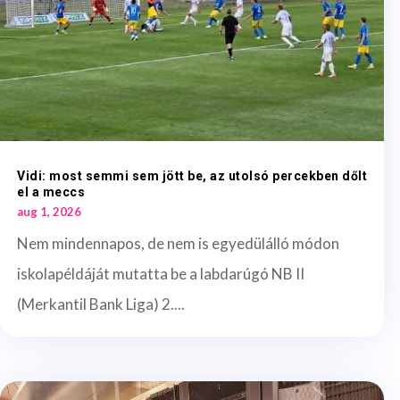
Vidi: most semmi sem jött be, az utolsó percekben dőlt
el a meccs
aug 1, 2026
Nem mindennapos, de nem is egyedülálló módon
iskolapéldáját mutatta be a labdarúgó NB II
(Merkantil Bank Liga) 2....