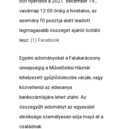
licit nyertese a 2021. december 19.,
vasárnap 12:00 óráig a hivatalos, az
esemény fő posztja alatt leadott
legmagasabb összeget ajánló licitáló
lesz:
(1) Facebook
Egyéni adományokat a Falukarácsony
ünnepségig a Művelődési Háznál
kihelyezett gyűjtődobozba várják, vagy
közvetlenül az édesanya
bankszámlájára lehet utalni. Az
összegyűlt adományt az egyesület
elnöksége személyesen adja majd át a
családnak.