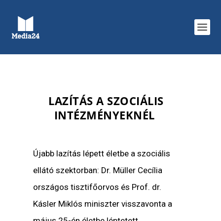
LAZÍTÁS A SZOCIÁLIS
INTÉZMÉNYEKNÉL
Újabb lazítás lépett életbe a szociális
ellátó szektorban: Dr. Müller Cecília
országos tisztifőorvos és Prof. dr.
Kásler Miklós miniszter visszavonta a
május 25-én életbe léptetett