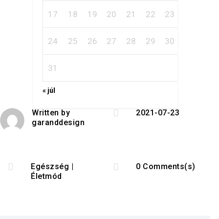
17
18
19
20
21
22
23
24
25
26
27
28
29
30
31
« júl

Written by
2021-07-23
garanddesign


Egészség
|
0 Comments(s)
Életmód