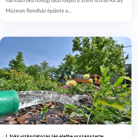
harmadfokú hőségriadó idején a Szent István Király
Múzeum Rendház épülete a...
I. fokú vízkorlátozás lép életbe országszerte