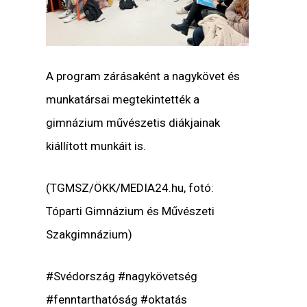
A program zárásaként a nagykövet és
munkatársai megtekintették a
gimnázium művészetis diákjainak
kiállított munkáit is.
(TGMSZ/ÖKK/MEDIA24.hu, f
otó:
Tóparti Gimnázium és Művészeti
Szakgimnázium)
#Svédország #nagykövetség
#fenntarthatóság #oktatás