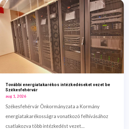
További energiatakarékos intézkedéseket vezet be
Székesfehérvár
aug 1, 2026
Székesfehérvár Önkormányzata a Kormány
energiatakarékosságra vonatkozó felhívásához
csatlakozva több intézkedést vezet...