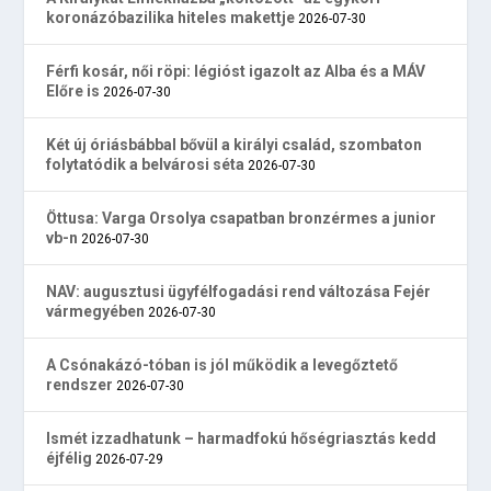
koronázóbazilika hiteles makettje
2026-07-30
Férfi kosár, női röpi: légióst igazolt az Alba és a MÁV
Előre is
2026-07-30
Két új óriásbábbal bővül a királyi család, szombaton
folytatódik a belvárosi séta
2026-07-30
Öttusa: Varga Orsolya csapatban bronzérmes a junior
vb-n
2026-07-30
NAV: augusztusi ügyfélfogadási rend változása Fejér
vármegyében
2026-07-30
A Csónakázó-tóban is jól működik a levegőztető
rendszer
2026-07-30
Ismét izzadhatunk – harmadfokú hőségriasztás kedd
éjfélig
2026-07-29