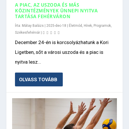
A PIAC, AZ USZODA ÉS MÁS
KÖZINTÉZMÉNYEK ÜNNEPI NYITVA
TARTÁSA FEHÉRVÁRON
Írta:
Mátay Balázs
|
2025-dec-18
|
Életmód
,
Hírek
,
Programok
,
Székesfehérvár
|
December 24-én is korcsolyázhatunk a Kori
Ligetben, sőt a városi uszoda és a piac is
nyitva lesz...
OLVASS TOVÁBB