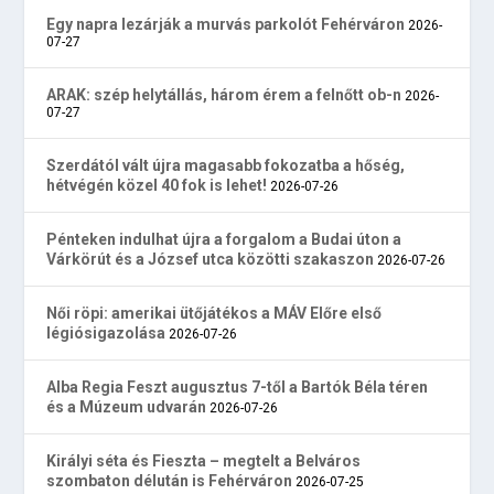
Egy napra lezárják a murvás parkolót Fehérváron
2026-
07-27
ARAK: szép helytállás, három érem a felnőtt ob-n
2026-
07-27
Szerdától vált újra magasabb fokozatba a hőség,
hétvégén közel 40 fok is lehet!
2026-07-26
Pénteken indulhat újra a forgalom a Budai úton a
Várkörút és a József utca közötti szakaszon
2026-07-26
Női röpi: amerikai ütőjátékos a MÁV Előre első
légiósigazolása
2026-07-26
Alba Regia Feszt augusztus 7-től a Bartók Béla téren
és a Múzeum udvarán
2026-07-26
Királyi séta és Fieszta – megtelt a Belváros
szombaton délután is Fehérváron
2026-07-25