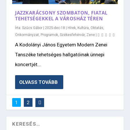
JAZZKARÁCSONY SZOMBATON, FIATAL
TEHETSÉGEKKEL A VÁROSHÁZ TÉREN
Írta:
Szűcs Gábor
|
2025-dec-18
|
Hírek
,
Kultúra
,
Oktatás
,
Önkormányzat
,
Programok
,
Székesfehérvár
,
Zene
|
A Kodolányi János Egyetem Modern Zenei
Tanszéke tehetséges hallgatóinak ünnepi
koncertjét...
OLVASS TOVÁBB
1
2