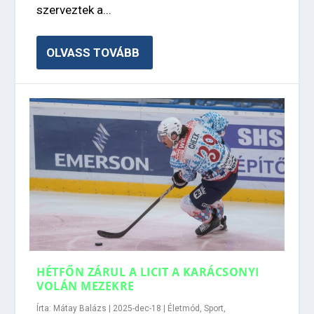
szerveztek a...
OLVASS TOVÁBB
HÉTFŐN ZÁRUL A LICIT A KARÁCSONYI
VOLÁN MEZEKRE
Írta:
Mátay Balázs
|
2025-dec-18
|
Életmód
,
Sport
,