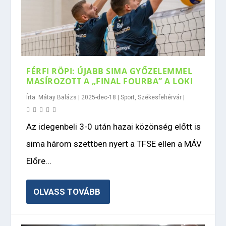
FÉRFI RÖPI: ÚJABB SIMA GYŐZELEMMEL
MASÍROZOTT A „FINAL FOURBA” A LOKI
Írta:
Mátay Balázs
|
2025-dec-18
|
Sport
,
Székesfehérvár
|
Az idegenbeli 3-0 után hazai közönség előtt is
sima három szettben nyert a TFSE ellen a MÁV
Előre...
OLVASS TOVÁBB