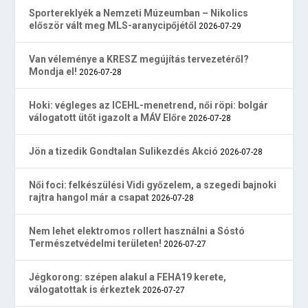
Sportereklyék a Nemzeti Múzeumban – Nikolics
először vált meg MLS-aranycipőjétől
2026-07-29
Van véleménye a KRESZ megújítás tervezetéről?
Mondja el!
2026-07-28
Hoki: végleges az ICEHL-menetrend, női röpi: bolgár
válogatott ütőt igazolt a MÁV Előre
2026-07-28
Jön a tizedik Gondtalan Sulikezdés Akció
2026-07-28
Női foci: felkészülési Vidi győzelem, a szegedi bajnoki
rajtra hangol már a csapat
2026-07-28
Nem lehet elektromos rollert használni a Sóstó
Természetvédelmi területen!
2026-07-27
Jégkorong: szépen alakul a FEHA19 kerete,
válogatottak is érkeztek
2026-07-27