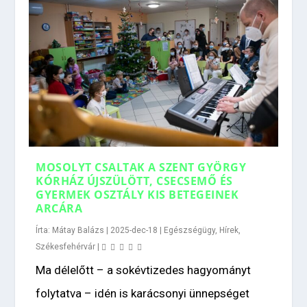
MOSOLYT CSALTAK A SZENT GYÖRGY
KÓRHÁZ ÚJSZÜLÖTT, CSECSEMŐ ÉS
GYERMEK OSZTÁLY KIS BETEGEINEK
ARCÁRA
Írta:
Mátay Balázs
|
2025-dec-18
|
Egészségügy
,
Hírek
,
Székesfehérvár
|
Ma délelőtt – a sokévtizedes hagyományt
folytatva – idén is karácsonyi ünnepséget