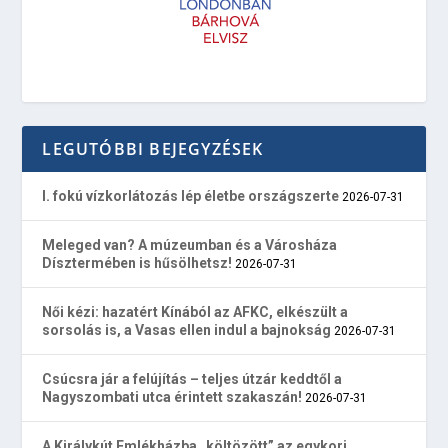
LEGUTÓBBI BEJEGYZÉSEK
I. fokú vízkorlátozás lép életbe országszerte
2026-07-31
Meleged van? A múzeumban és a Városháza
Dísztermében is hűsölhetsz!
2026-07-31
Női kézi: hazatért Kínából az AFKC, elkészült a
sorsolás is, a Vasas ellen indul a bajnokság
2026-07-31
Csúcsra jár a felújítás – teljes útzár keddtől a
Nagyszombati utca érintett szakaszán!
2026-07-31
A Királykút Emlékházba „költözött” az egykori