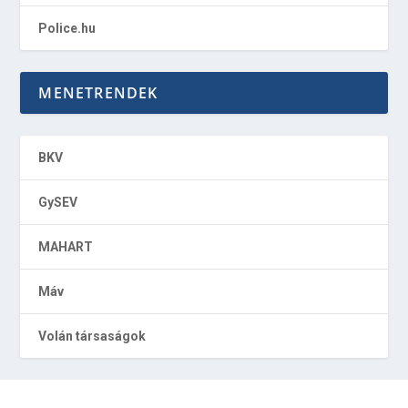
Police.hu
MENETRENDEK
BKV
GySEV
MAHART
Máv
Volán társaságok