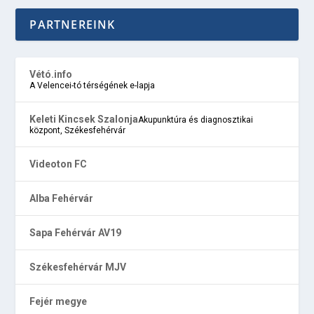
PARTNEREINK
Vétó.info
A Velencei-tó térségének e-lapja
Keleti Kincsek Szalonja
Akupunktúra és diagnosztikai
központ, Székesfehérvár
Videoton FC
Alba Fehérvár
Sapa Fehérvár AV19
Székesfehérvár MJV
Fejér megye