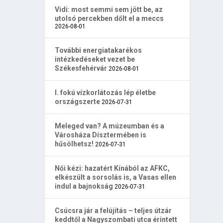
Vidi: most semmi sem jött be, az
utolsó percekben dőlt el a meccs
2026-08-01
További energiatakarékos
intézkedéseket vezet be
Székesfehérvár
2026-08-01
I. fokú vízkorlátozás lép életbe
országszerte
2026-07-31
Meleged van? A múzeumban és a
Városháza Dísztermében is
hűsölhetsz!
2026-07-31
Női kézi: hazatért Kínából az AFKC,
elkészült a sorsolás is, a Vasas ellen
indul a bajnokság
2026-07-31
Csúcsra jár a felújítás – teljes útzár
keddtől a Nagyszombati utca érintett