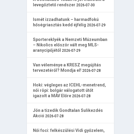
levegőztető rendszer
2026-07-30
Ismét izzadhatunk – harmadfokú
hőségriasztás kedd éjfélig
2026-07-29
Sportereklyék a Nemzeti Múzeumban
– Nikolics először vált meg MLS-
aranycipőjétől
2026-07-29
Van véleménye a KRESZ megújítás
tervezetéről? Mondja el!
2026-07-28
Hoki: végleges az ICEHL-menetrend,
női röpi: bolgár válogatott ütőt
igazolt a MÁV Előre
2026-07-28
Jön a tizedik Gondtalan Sulikezdés
Akció
2026-07-28
Női foci: felkészülési Vidi győzelem,