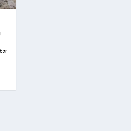
|
bor