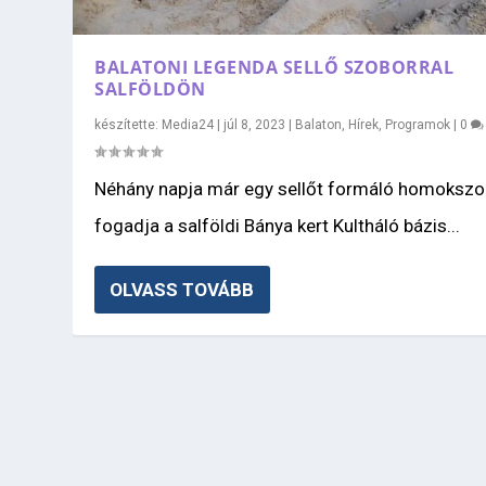
BALATONI LEGENDA SELLŐ SZOBORRAL
SALFÖLDÖN
készítette:
Media24
|
júl 8, 2023
|
Balaton
,
Hírek
,
Programok
|
0
Néhány napja már egy sellőt formáló homokszo
fogadja a salföldi Bánya kert Kultháló bázis...
OLVASS TOVÁBB