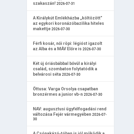
szakaszán!
2026-07-31
A Királykút Emlékházba „költözött”
az egykori koronázóbazilika hiteles
makettje
2026-07-30
Férfi kosár, női röpi: légióst igazolt
az Alba és a MÁV Előre is
2026-07-30
Két új óriásbábbal bővül a királyi
család, szombaton folytatódik a
belvárosi séta
2026-07-30
Öttusa: Varga Orsolya csapatban
bronzérmes a junior vb-n
2026-07-30
NAV: augusztusi ügyfélfogadási rend
változása Fejér vármegyében
2026-07-
30
A Csónakázó-tóban is jól működik a