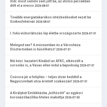
Vidi: most semmi sem jött be, az utolsó percekben
dőlt el a meccs
2026-08-01
További energiatakarékos intézkedéseket vezet be
Székesfehérvár
2026-08-01
I. fokú vízkorlátozás lép életbe országszerte
2026-07-31
Meleged van? A múzeumban és a Városháza
Dísztermében is hűsölhetsz!
2026-07-31
Női kézi: hazatért Kínából az AFKC, elkészült a
sorsolás is, a Vasas ellen indul a bajnokság
2026-07-31
Csúcsra jár a felújítás – teljes útzár keddtől a
Nagyszombati utca érintett szakaszán!
2026-07-31
A Királykút Emlékházba „költözött” az egykori
koronázóbazilika hiteles makettje
2026-07-30