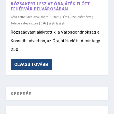
RÓZSAKERT LESZ AZ ÓRAJÁTÉK ELŐTT
FEHÉRVÁR BELVÁROSÁBAN
készítette:
Media24
|
márc 7, 2025
|
Hírek
,
Székesfehérvár
,
Településfejlesztés
|
0
|
Rózsaágyást alakított ki a Városgondnokság a
Kossuth udvarban, az Órajáték előtt. A mintegy
250...
OLVASS TOVÁBB