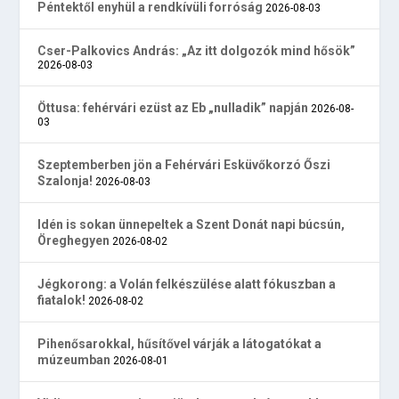
Péntektől enyhül a rendkívüli forróság
2026-08-03
Cser-Palkovics András: „Az itt dolgozók mind hősök”
2026-08-03
Öttusa: fehérvári ezüst az Eb „nulladik” napján
2026-08-
03
Szeptemberben jön a Fehérvári Esküvőkorzó Őszi
Szalonja!
2026-08-03
Idén is sokan ünnepeltek a Szent Donát napi búcsún,
Öreghegyen
2026-08-02
Jégkorong: a Volán felkészülése alatt fókuszban a
fiatalok!
2026-08-02
Pihenősarokkal, hűsítővel várják a látogatókat a
múzeumban
2026-08-01