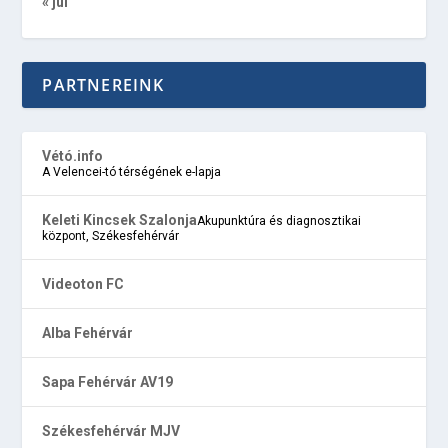
« júl
PARTNEREINK
Vétó.info
A Velencei-tó térségének e-lapja
Keleti Kincsek Szalonja
Akupunktúra és diagnosztikai
központ, Székesfehérvár
Videoton FC
Alba Fehérvár
Sapa Fehérvár AV19
Székesfehérvár MJV