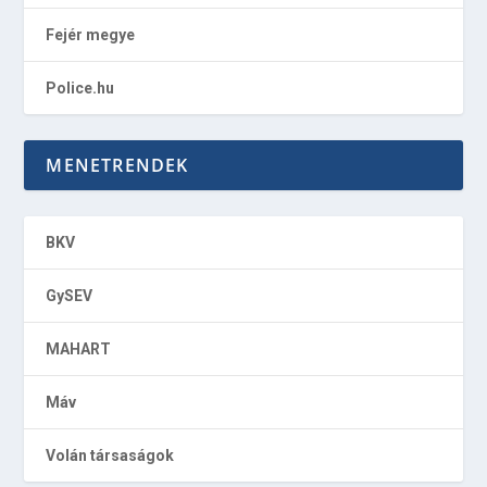
Fejér megye
Police.hu
MENETRENDEK
BKV
GySEV
MAHART
Máv
Volán társaságok