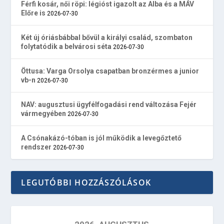
Férfi kosár, női röpi: légióst igazolt az Alba és a MÁV
Előre is
2026-07-30
Két új óriásbábbal bővül a királyi család, szombaton
folytatódik a belvárosi séta
2026-07-30
Öttusa: Varga Orsolya csapatban bronzérmes a junior
vb-n
2026-07-30
NAV: augusztusi ügyfélfogadási rend változása Fejér
vármegyében
2026-07-30
A Csónakázó-tóban is jól működik a levegőztető
rendszer
2026-07-30
LEGUTÓBBI HOZZÁSZÓLÁSOK