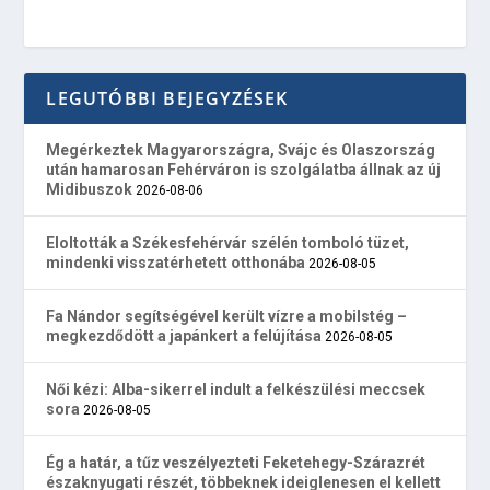
LEGUTÓBBI BEJEGYZÉSEK
Megérkeztek Magyarországra, Svájc és Olaszország
után hamarosan Fehérváron is szolgálatba állnak az új
Midibuszok
2026-08-06
Eloltották a Székesfehérvár szélén tomboló tüzet,
mindenki visszatérhetett otthonába
2026-08-05
Fa Nándor segítségével került vízre a mobilstég –
megkezdődött a japánkert a felújítása
2026-08-05
Női kézi: Alba-sikerrel indult a felkészülési meccsek
sora
2026-08-05
Ég a határ, a tűz veszélyezteti Feketehegy-Szárazrét
északnyugati részét, többeknek ideiglenesen el kellett