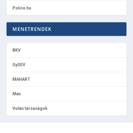
Police.hu
MENETRENDEK
BKV
GySEV
MAHART
Máv
Volán társaságok