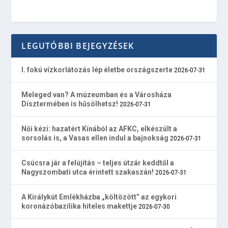
LEGUTÓBBI BEJEGYZÉSEK
I. fokú vízkorlátozás lép életbe országszerte
2026-07-31
Meleged van? A múzeumban és a Városháza
Dísztermében is hűsölhetsz!
2026-07-31
Női kézi: hazatért Kínából az AFKC, elkészült a
sorsolás is, a Vasas ellen indul a bajnokság
2026-07-31
Csúcsra jár a felújítás – teljes útzár keddtől a
Nagyszombati utca érintett szakaszán!
2026-07-31
A Királykút Emlékházba „költözött” az egykori
koronázóbazilika hiteles makettje
2026-07-30