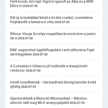
Férfi kosár, női röpi: légióst igazolt az Alba és a MÁV
Előre is
2026-07-30
Két új óriásbábbal bővül a királyi család, szombaton
folytatódik a belvárosi séta
2026-07-30
Öttusa: Varga Orsolya csapatban bronzérmes a junior
vb-n
2026-07-30
NAV: augusztusi ügyfélfogadási rend változása Fejér
vármegyében
2026-07-30
A Csónakázó-tóban is jól működik a levegőztető
rendszer
2026-07-30
Ismét izzadhatunk – harmadfokú hőségriasztás kedd
éjfélig
2026-07-29
Sportereklyék a Nemzeti Múzeumban – Nikolics
először vált meg MLS-aranycipőjétől
2026-07-29