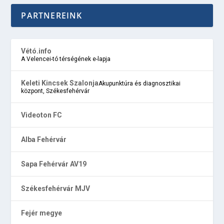
PARTNEREINK
Vétó.info
A Velencei-tó térségének e-lapja
Keleti Kincsek Szalonja
Akupunktúra és diagnosztikai
központ, Székesfehérvár
Videoton FC
Alba Fehérvár
Sapa Fehérvár AV19
Székesfehérvár MJV
Fejér megye