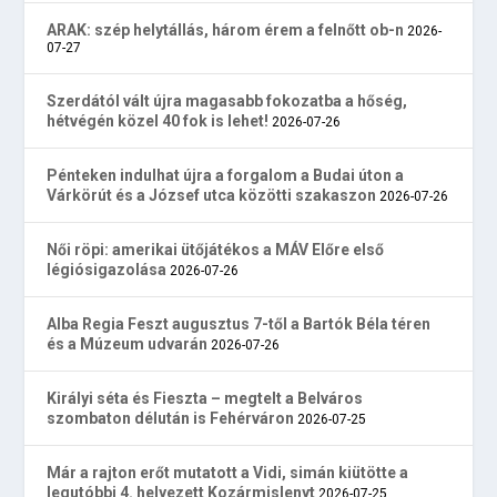
ARAK: szép helytállás, három érem a felnőtt ob-n
2026-
07-27
Szerdától vált újra magasabb fokozatba a hőség,
hétvégén közel 40 fok is lehet!
2026-07-26
Pénteken indulhat újra a forgalom a Budai úton a
Várkörút és a József utca közötti szakaszon
2026-07-26
Női röpi: amerikai ütőjátékos a MÁV Előre első
légiósigazolása
2026-07-26
Alba Regia Feszt augusztus 7-től a Bartók Béla téren
és a Múzeum udvarán
2026-07-26
Királyi séta és Fieszta – megtelt a Belváros
szombaton délután is Fehérváron
2026-07-25
Már a rajton erőt mutatott a Vidi, simán kiütötte a
legutóbbi 4. helyezett Kozármislenyt
2026-07-25