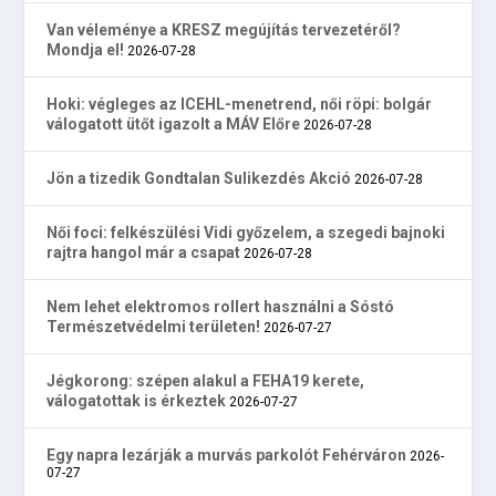
Van véleménye a KRESZ megújítás tervezetéről?
Mondja el!
2026-07-28
Hoki: végleges az ICEHL-menetrend, női röpi: bolgár
válogatott ütőt igazolt a MÁV Előre
2026-07-28
Jön a tizedik Gondtalan Sulikezdés Akció
2026-07-28
Női foci: felkészülési Vidi győzelem, a szegedi bajnoki
rajtra hangol már a csapat
2026-07-28
Nem lehet elektromos rollert használni a Sóstó
Természetvédelmi területen!
2026-07-27
Jégkorong: szépen alakul a FEHA19 kerete,
válogatottak is érkeztek
2026-07-27
Egy napra lezárják a murvás parkolót Fehérváron
2026-
07-27