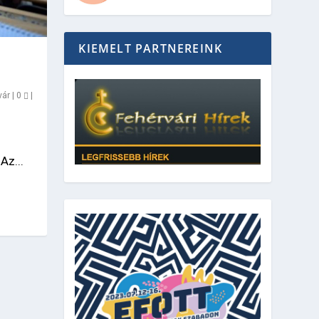
KIEMELT PARTNEREINK
vár
|
0
|
Az...