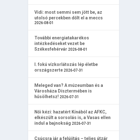
Vidi: most semmi sem jött be, az
utolsó percekben dőlt el a meccs
2026-08-01
További energiatakarékos
intézkedéseket vezet be
Székesfehérvár
2026-08-01
I. fokú vízkorlátozás lép életbe
országszerte
2026-07-31
Meleged van? A múzeumban és a
Városháza Dísztermében is
hűsölhetsz!
2026-07-31
Női kézi: hazatért Kínából az AFKC,
elkészült a sorsolás is, a Vasas ellen
indul a bajnokság
2026-07-31
Csúcsra jár a felújítás – teljes útzár