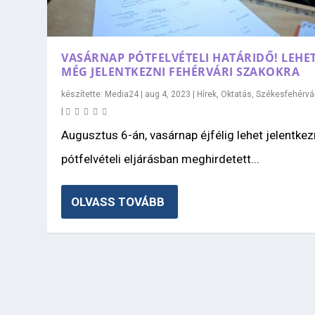
VASÁRNAP PÓTFELVÉTELI HATÁRIDŐ! LEHE
MÉG JELENTKEZNI FEHÉRVÁRI SZAKOKRA
készítette:
Media24
|
aug 4, 2023
|
Hírek
,
Oktatás
,
Székesfehérvá
|
Augusztus 6-án, vasárnap éjfélig lehet jelentkez
pótfelvételi eljárásban meghirdetett...
OLVASS TOVÁBB