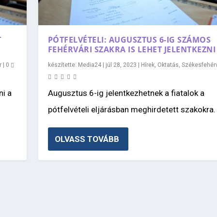
T
PÓTFELVÉTELI: AUGUSZTUS 6-IG SZÁMOS
FEHÉRVÁRI SZAKRA IS LEHET JELENTKEZNI
r
|
0
készítette:
Media24
|
júl 28, 2023
|
Hírek
,
Oktatás
,
Székesfehér
ni a
Augusztus 6-ig jelentkezhetnek a fiatalok a
pótfelvételi eljárásban meghirdetett szakokra. 
OLVASS TOVÁBB