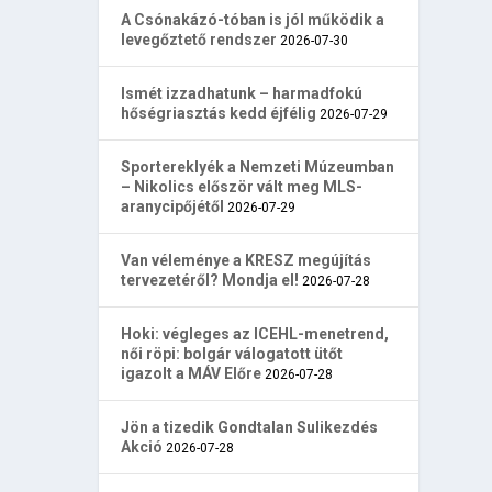
A Csónakázó-tóban is jól működik a
levegőztető rendszer
2026-07-30
Ismét izzadhatunk – harmadfokú
hőségriasztás kedd éjfélig
2026-07-29
Sportereklyék a Nemzeti Múzeumban
– Nikolics először vált meg MLS-
aranycipőjétől
2026-07-29
Van véleménye a KRESZ megújítás
tervezetéről? Mondja el!
2026-07-28
Hoki: végleges az ICEHL-menetrend,
női röpi: bolgár válogatott ütőt
igazolt a MÁV Előre
2026-07-28
Jön a tizedik Gondtalan Sulikezdés
Akció
2026-07-28