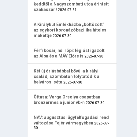
keddtől a Nagyszombati utca érintett
szakaszán!
2026-07-31
A Királykút Emlékházba „költözött”
az egykori koronázóbazilika hiteles
makettje
2026-07-30
Férfi kosár, női röpi: légióst igazolt
az Alba és a MÁV Előre is
2026-07-30
Két új óriásbábbal bővül a királyi
család, szombaton folytatódik a
belvárosi séta
2026-07-30
Öttusa: Varga Orsolya csapatban
bronzérmes a junior vb-n
2026-07-30
NAV: augusztusi ügyfélfogadási rend
változása Fejér vármegyében
2026-07-
30