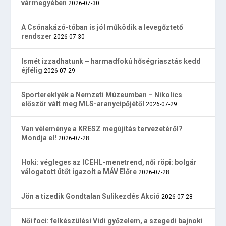
vármegyében
2026-07-30
A Csónakázó-tóban is jól működik a levegőztető
rendszer
2026-07-30
Ismét izzadhatunk – harmadfokú hőségriasztás kedd
éjfélig
2026-07-29
Sportereklyék a Nemzeti Múzeumban – Nikolics
először vált meg MLS-aranycipőjétől
2026-07-29
Van véleménye a KRESZ megújítás tervezetéről?
Mondja el!
2026-07-28
Hoki: végleges az ICEHL-menetrend, női röpi: bolgár
válogatott ütőt igazolt a MÁV Előre
2026-07-28
Jön a tizedik Gondtalan Sulikezdés Akció
2026-07-28
Női foci: felkészülési Vidi győzelem, a szegedi bajnoki