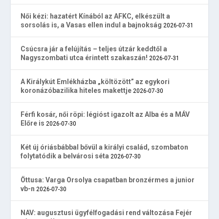
Női kézi: hazatért Kínából az AFKC, elkészült a
sorsolás is, a Vasas ellen indul a bajnokság
2026-07-31
Csúcsra jár a felújítás – teljes útzár keddtől a
Nagyszombati utca érintett szakaszán!
2026-07-31
A Királykút Emlékházba „költözött” az egykori
koronázóbazilika hiteles makettje
2026-07-30
Férfi kosár, női röpi: légióst igazolt az Alba és a MÁV
Előre is
2026-07-30
Két új óriásbábbal bővül a királyi család, szombaton
folytatódik a belvárosi séta
2026-07-30
Öttusa: Varga Orsolya csapatban bronzérmes a junior
vb-n
2026-07-30
NAV: augusztusi ügyfélfogadási rend változása Fejér