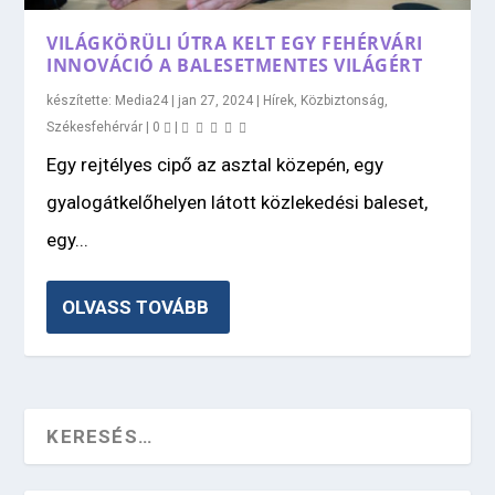
VILÁGKÖRÜLI ÚTRA KELT EGY FEHÉRVÁRI
INNOVÁCIÓ A BALESETMENTES VILÁGÉRT
készítette:
Media24
|
jan 27, 2024
|
Hírek
,
Közbiztonság
,
Székesfehérvár
|
0
|
Egy rejtélyes cipő az asztal közepén, egy
gyalogátkelőhelyen látott közlekedési baleset,
egy...
OLVASS TOVÁBB