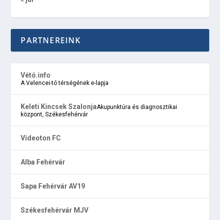
PARTNEREINK
Vétó.info
A Velencei-tó térségének e-lapja
Keleti Kincsek Szalonja
Akupunktúra és diagnosztikai
központ, Székesfehérvár
Videoton FC
Alba Fehérvár
Sapa Fehérvár AV19
Székesfehérvár MJV