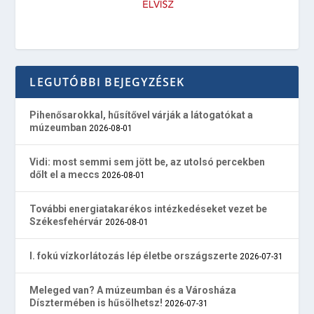
LEGUTÓBBI BEJEGYZÉSEK
Pihenősarokkal, hűsítővel várják a látogatókat a
múzeumban
2026-08-01
Vidi: most semmi sem jött be, az utolsó percekben
dőlt el a meccs
2026-08-01
További energiatakarékos intézkedéseket vezet be
Székesfehérvár
2026-08-01
I. fokú vízkorlátozás lép életbe országszerte
2026-07-31
Meleged van? A múzeumban és a Városháza
Dísztermében is hűsölhetsz!
2026-07-31