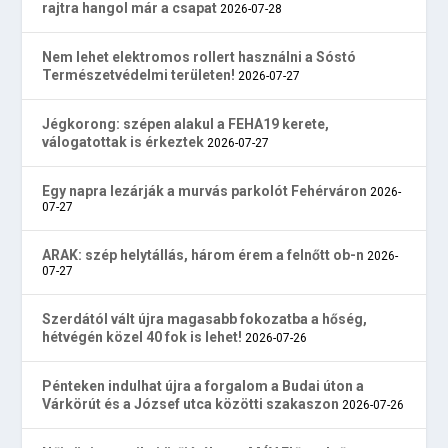
rajtra hangol már a csapat
2026-07-28
Nem lehet elektromos rollert használni a Sóstó
Természetvédelmi területen!
2026-07-27
Jégkorong: szépen alakul a FEHA19 kerete,
válogatottak is érkeztek
2026-07-27
Egy napra lezárják a murvás parkolót Fehérváron
2026-
07-27
ARAK: szép helytállás, három érem a felnőtt ob-n
2026-
07-27
Szerdától vált újra magasabb fokozatba a hőség,
hétvégén közel 40 fok is lehet!
2026-07-26
Pénteken indulhat újra a forgalom a Budai úton a
Várkörút és a József utca közötti szakaszon
2026-07-26