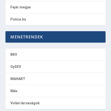
Fejér megye
Police.hu
MENETRENDEK
BKV
GySEV
MAHART
Máv
Volán társaságok