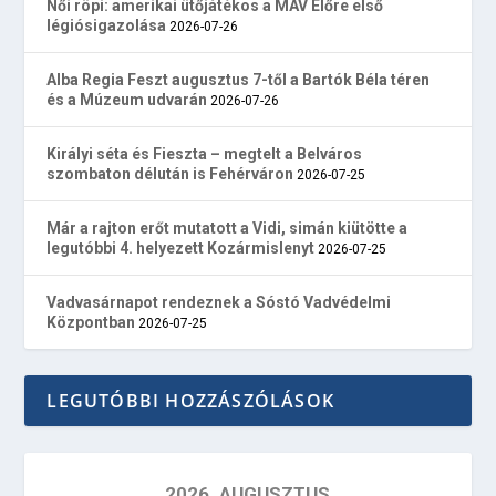
Női röpi: amerikai ütőjátékos a MÁV Előre első
légiósigazolása
2026-07-26
Alba Regia Feszt augusztus 7-től a Bartók Béla téren
és a Múzeum udvarán
2026-07-26
Királyi séta és Fieszta – megtelt a Belváros
szombaton délután is Fehérváron
2026-07-25
Már a rajton erőt mutatott a Vidi, simán kiütötte a
legutóbbi 4. helyezett Kozármislenyt
2026-07-25
Vadvasárnapot rendeznek a Sóstó Vadvédelmi
Központban
2026-07-25
LEGUTÓBBI HOZZÁSZÓLÁSOK
2026. AUGUSZTUS