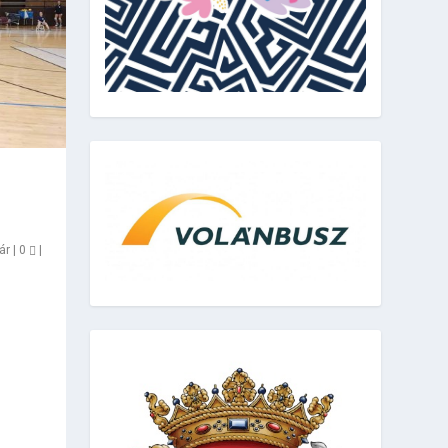
ár
|
0
|