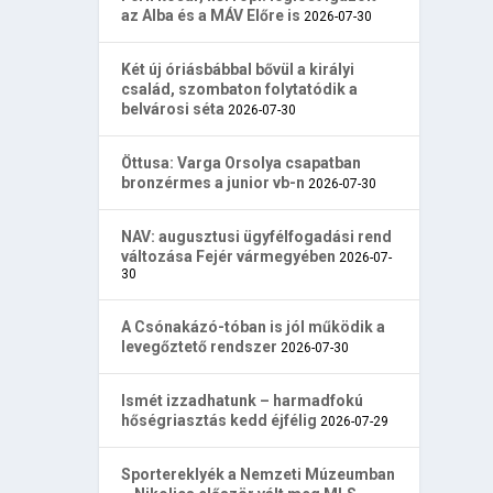
az Alba és a MÁV Előre is
2026-07-30
Két új óriásbábbal bővül a királyi
család, szombaton folytatódik a
belvárosi séta
2026-07-30
Öttusa: Varga Orsolya csapatban
bronzérmes a junior vb-n
2026-07-30
NAV: augusztusi ügyfélfogadási rend
változása Fejér vármegyében
2026-07-
30
A Csónakázó-tóban is jól működik a
levegőztető rendszer
2026-07-30
Ismét izzadhatunk – harmadfokú
hőségriasztás kedd éjfélig
2026-07-29
Sportereklyék a Nemzeti Múzeumban