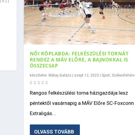
|
0
|
NŐI RÖPLABDA: FELKÉSZÜLÉSI TORNÁT
RENDEZ A MÁV ELŐRE, A BAJNOKKAL IS
ÖSSZECSAP
készítette:
Mátay Balázs
|
szept 12, 2023
|
Sport
,
Székesfehérv
Rangos felkészülési torna házigazdája lesz
péntektől vasárnapig a MÁV Előre SC-Foxconn
Extraligás...
OLVASS TOVÁBB