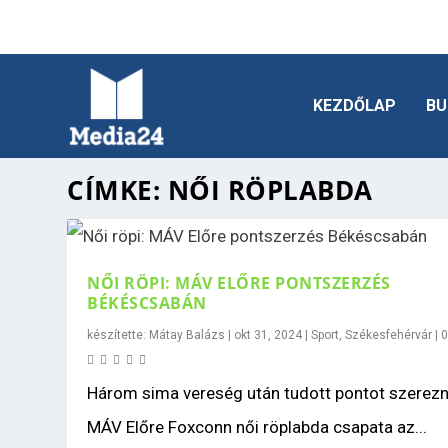
KEZDŐLAP
BU
CÍMKE:
NŐI RÖPLABDA
NŐI RÖPI: MÁV ELŐRE PONTSZERZÉS
BÉKÉSCSABÁN
készítette:
Mátay Balázs
|
okt 31, 2024
|
Sport
,
Székesfehérvár
|
Három sima vereség után tudott pontot szerezn
MÁV Előre Foxconn női röplabda csapata az...