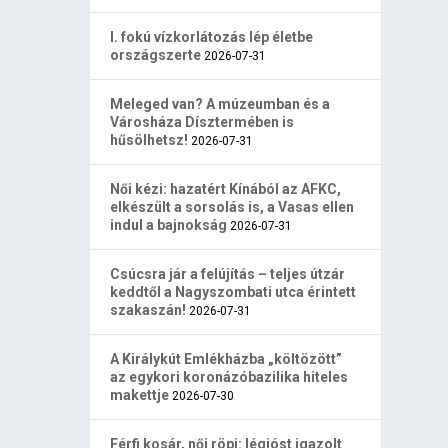
I. fokú vízkorlátozás lép életbe
országszerte
2026-07-31
Meleged van? A múzeumban és a
Városháza Dísztermében is
hűsölhetsz!
2026-07-31
Női kézi: hazatért Kínából az AFKC,
elkészült a sorsolás is, a Vasas ellen
indul a bajnokság
2026-07-31
Csúcsra jár a felújítás – teljes útzár
keddtől a Nagyszombati utca érintett
szakaszán!
2026-07-31
A Királykút Emlékházba „költözött”
az egykori koronázóbazilika hiteles
makettje
2026-07-30
Férfi kosár, női röpi: légióst igazolt