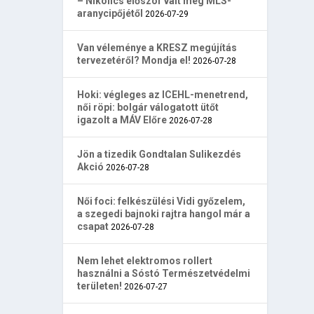
– Nikolics először vált meg MLS-
aranycipőjétől
2026-07-29
Van véleménye a KRESZ megújítás
tervezetéről? Mondja el!
2026-07-28
Hoki: végleges az ICEHL-menetrend,
női röpi: bolgár válogatott ütőt
igazolt a MÁV Előre
2026-07-28
Jön a tizedik Gondtalan Sulikezdés
Akció
2026-07-28
Női foci: felkészülési Vidi győzelem,
a szegedi bajnoki rajtra hangol már a
csapat
2026-07-28
Nem lehet elektromos rollert
használni a Sóstó Természetvédelmi
területen!
2026-07-27