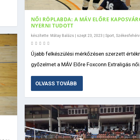
NŐI RÖPLABDA: A MÁV ELŐRE KAPOSVÁR
NYERNI TUDOTT
készítette:
Mátay Balázs
|
szept 23, 2023
|
Sport
,
Székesfehérv
Újabb felkészülési mérkőzésen szerzett érté
győzelmet a MÁV Előre Foxconn Extraligás női.
OLVASS TOVÁBB