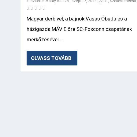
készítette:
Mátay Balázs
|
szept 17, 2023
|
Sport
,
Székesfehérvár
Magyar derbivel, a bajnok Vasas Óbuda és a
házigazda MÁV Előre SC-Foxconn csapatának
mérkőzésével...
OLVASS TOVÁBB