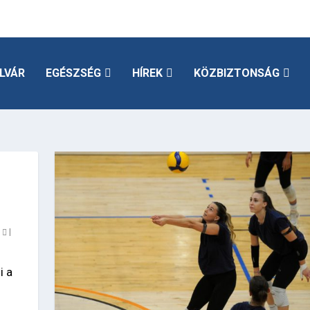
LVÁR
EGÉSZSÉG
HÍREK
KÖZBIZTONSÁG
0
|
i a