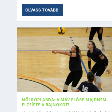
OLVASS TOVÁBB
NŐI RÖPLABDA: A MÁV ELŐRE MAJDNEM
ELCSÍPTE A BAJNOKOT!