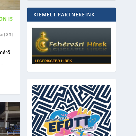
KIEMELT PARTNEREINK
ON IS
ár
|
0
|
kmérő
..