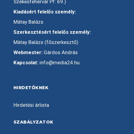
Székesfehérvár Pf: 69.)
Kiadásért felelős személy:
Mátay Balázs
Szerkesztésért felelős személy:
Mátay Balázs (főszerkesztő)
Webmester:
Gárdos András
Kapcsolat:
info@media24.hu
HIRDETŐKNEK
Hirdetési árlista
SZABÁLYZATOK