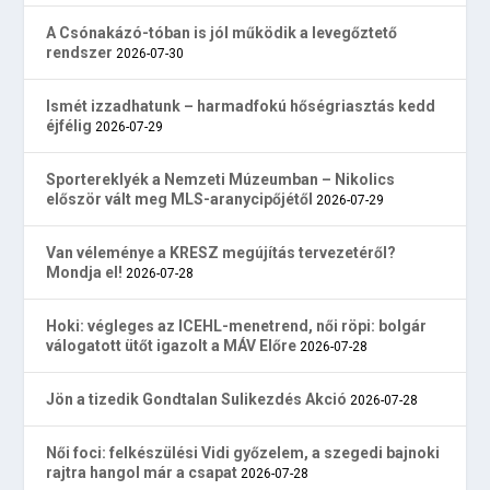
A Csónakázó-tóban is jól működik a levegőztető
rendszer
2026-07-30
Ismét izzadhatunk – harmadfokú hőségriasztás kedd
éjfélig
2026-07-29
Sportereklyék a Nemzeti Múzeumban – Nikolics
először vált meg MLS-aranycipőjétől
2026-07-29
Van véleménye a KRESZ megújítás tervezetéről?
Mondja el!
2026-07-28
Hoki: végleges az ICEHL-menetrend, női röpi: bolgár
válogatott ütőt igazolt a MÁV Előre
2026-07-28
Jön a tizedik Gondtalan Sulikezdés Akció
2026-07-28
Női foci: felkészülési Vidi győzelem, a szegedi bajnoki
rajtra hangol már a csapat
2026-07-28