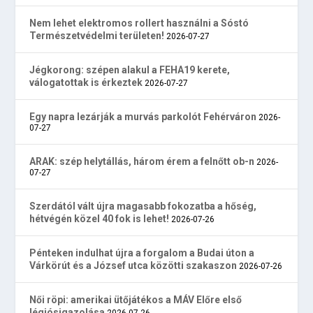
Nem lehet elektromos rollert használni a Sóstó
Természetvédelmi területen!
2026-07-27
Jégkorong: szépen alakul a FEHA19 kerete,
válogatottak is érkeztek
2026-07-27
Egy napra lezárják a murvás parkolót Fehérváron
2026-
07-27
ARAK: szép helytállás, három érem a felnőtt ob-n
2026-
07-27
Szerdától vált újra magasabb fokozatba a hőség,
hétvégén közel 40 fok is lehet!
2026-07-26
Pénteken indulhat újra a forgalom a Budai úton a
Várkörút és a József utca közötti szakaszon
2026-07-26
Női röpi: amerikai ütőjátékos a MÁV Előre első
légiósigazolása
2026-07-26