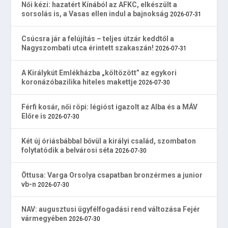
Női kézi: hazatért Kínából az AFKC, elkészült a
sorsolás is, a Vasas ellen indul a bajnokság
2026-07-31
Csúcsra jár a felújítás – teljes útzár keddtől a
Nagyszombati utca érintett szakaszán!
2026-07-31
A Királykút Emlékházba „költözött” az egykori
koronázóbazilika hiteles makettje
2026-07-30
Férfi kosár, női röpi: légióst igazolt az Alba és a MÁV
Előre is
2026-07-30
Két új óriásbábbal bővül a királyi család, szombaton
folytatódik a belvárosi séta
2026-07-30
Öttusa: Varga Orsolya csapatban bronzérmes a junior
vb-n
2026-07-30
NAV: augusztusi ügyfélfogadási rend változása Fejér
vármegyében
2026-07-30