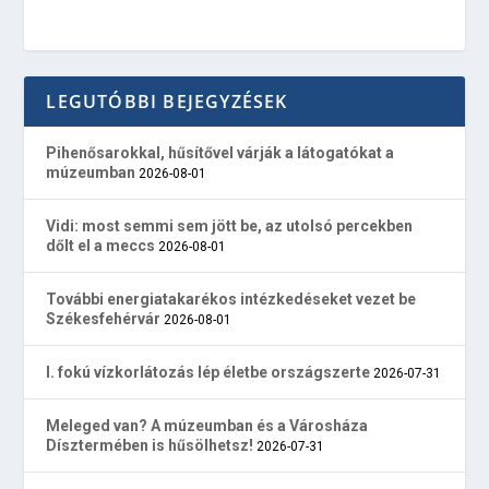
LEGUTÓBBI BEJEGYZÉSEK
Pihenősarokkal, hűsítővel várják a látogatókat a
múzeumban
2026-08-01
Vidi: most semmi sem jött be, az utolsó percekben
dőlt el a meccs
2026-08-01
További energiatakarékos intézkedéseket vezet be
Székesfehérvár
2026-08-01
I. fokú vízkorlátozás lép életbe országszerte
2026-07-31
Meleged van? A múzeumban és a Városháza
Dísztermében is hűsölhetsz!
2026-07-31