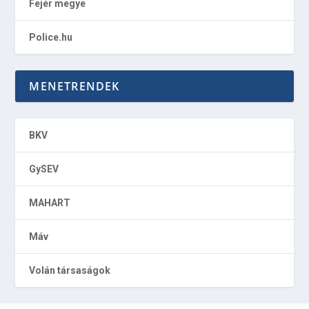
Fejér megye
Police.hu
MENETRENDEK
BKV
GySEV
MAHART
Máv
Volán társaságok