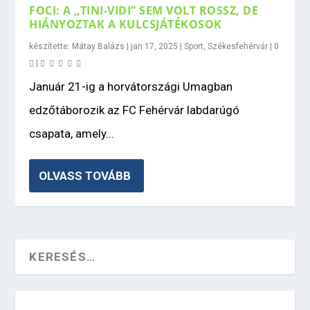
FOCI: A „TINI-VIDI” SEM VOLT ROSSZ, DE
HIÁNYOZTAK A KULCSJÁTÉKOSOK
készítette:
Mátay Balázs
|
jan 17, 2025
|
Sport
,
Székesfehérvár
|
0
|
Január 21-ig a horvátországi Umagban
edzőtáborozik az FC Fehérvár labdarúgó
csapata, amely...
OLVASS TOVÁBB