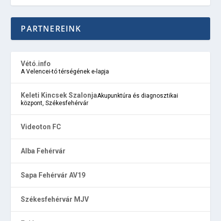
PARTNEREINK
Vétó.info
A Velencei-tó térségének e-lapja
Keleti Kincsek Szalonja
Akupunktúra és diagnosztikai
központ, Székesfehérvár
Videoton FC
Alba Fehérvár
Sapa Fehérvár AV19
Székesfehérvár MJV