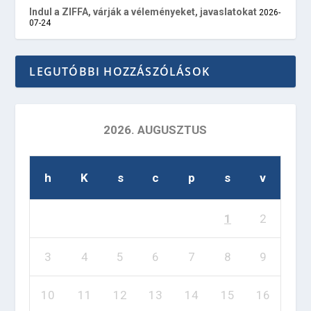
Indul a ZIFFA, várják a véleményeket, javaslatokat
2026-
07-24
LEGUTÓBBI HOZZÁSZÓLÁSOK
2026. AUGUSZTUS
h
K
s
c
p
s
v
1
2
3
4
5
6
7
8
9
10
11
12
13
14
15
16