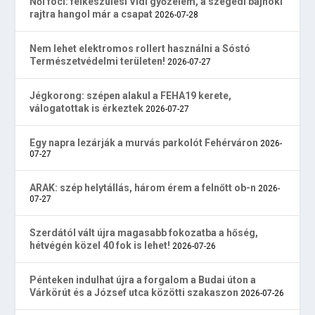
Női foci: felkészülési Vidi győzelem, a szegedi bajnoki
rajtra hangol már a csapat
2026-07-28
Nem lehet elektromos rollert használni a Sóstó
Természetvédelmi területen!
2026-07-27
Jégkorong: szépen alakul a FEHA19 kerete,
válogatottak is érkeztek
2026-07-27
Egy napra lezárják a murvás parkolót Fehérváron
2026-
07-27
ARAK: szép helytállás, három érem a felnőtt ob-n
2026-
07-27
Szerdától vált újra magasabb fokozatba a hőség,
hétvégén közel 40 fok is lehet!
2026-07-26
Pénteken indulhat újra a forgalom a Budai úton a
Várkörút és a József utca közötti szakaszon
2026-07-26