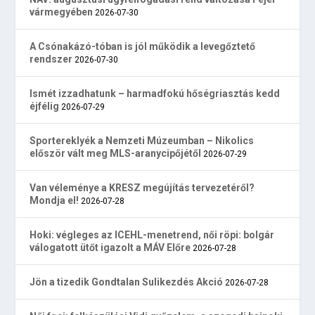
vármegyében
2026-07-30
A Csónakázó-tóban is jól működik a levegőztető
rendszer
2026-07-30
Ismét izzadhatunk – harmadfokú hőségriasztás kedd
éjfélig
2026-07-29
Sportereklyék a Nemzeti Múzeumban – Nikolics
először vált meg MLS-aranycipőjétől
2026-07-29
Van véleménye a KRESZ megújítás tervezetéről?
Mondja el!
2026-07-28
Hoki: végleges az ICEHL-menetrend, női röpi: bolgár
válogatott ütőt igazolt a MÁV Előre
2026-07-28
Jön a tizedik Gondtalan Sulikezdés Akció
2026-07-28