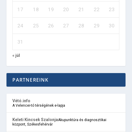
17
18
19
20
21
22
23
24
25
26
27
28
29
30
31
« júl
PARTNEREINK
Vétó.info
A Velencei-tó térségének e-lapja
Keleti Kincsek Szalonja
Akupunktúra és diagnosztikai
központ, Székesfehérvár