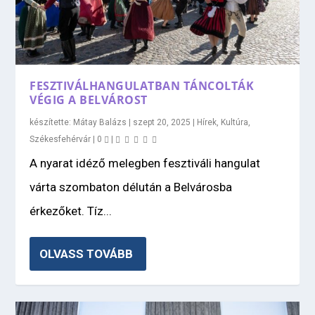
FESZTIVÁLHANGULATBAN TÁNCOLTÁK
VÉGIG A BELVÁROST
készítette:
Mátay Balázs
|
szept 20, 2025
|
Hírek
,
Kultúra
,
Székesfehérvár
|
0
|
A nyarat idéző melegben fesztiváli hangulat
várta szombaton délután a Belvárosba
érkezőket. Tíz...
OLVASS TOVÁBB