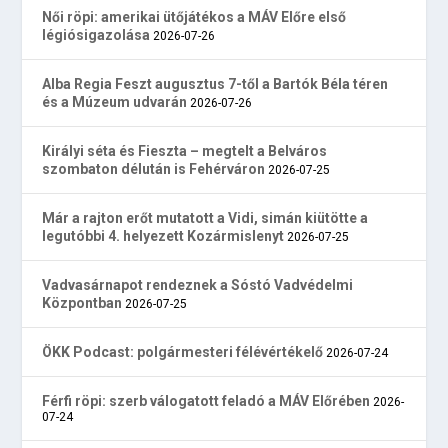
Női röpi: amerikai ütőjátékos a MÁV Előre első
légiósigazolása
2026-07-26
Alba Regia Feszt augusztus 7-től a Bartók Béla téren
és a Múzeum udvarán
2026-07-26
Királyi séta és Fieszta – megtelt a Belváros
szombaton délután is Fehérváron
2026-07-25
Már a rajton erőt mutatott a Vidi, simán kiütötte a
legutóbbi 4. helyezett Kozármislenyt
2026-07-25
Vadvasárnapot rendeznek a Sóstó Vadvédelmi
Központban
2026-07-25
ÖKK Podcast: polgármesteri félévértékelő
2026-07-24
Férfi röpi: szerb válogatott feladó a MÁV Előrében
2026-
07-24