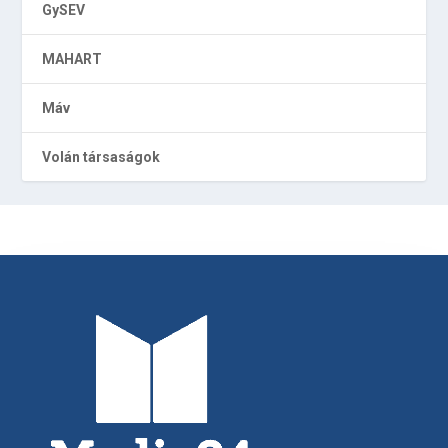
GySEV
MAHART
Máv
Volán társaságok