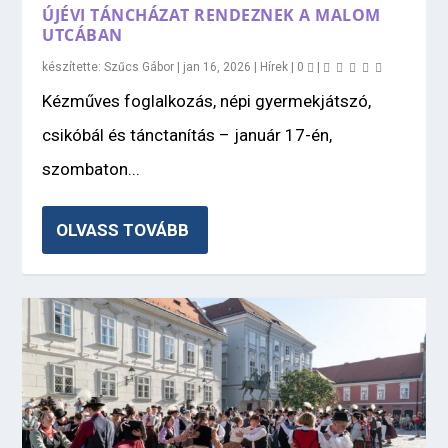
ÚJÉVI TÁNCHÁZAT RENDEZNEK A MALOM
UTCÁBAN
készítette:
Szűcs Gábor
|
jan 16, 2026
|
Hírek
|
0
|
Kézműves foglalkozás, népi gyermekjátszó,
csikóbál és tánctanítás – január 17-én,
szombaton...
OLVASS TOVÁBB