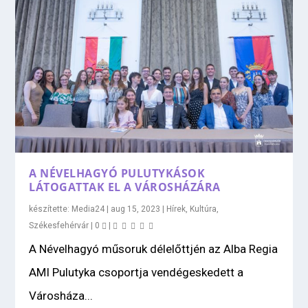
A NÉVELHAGYÓ PULUTYKÁSOK
LÁTOGATTAK EL A VÁROSHÁZÁRA
készítette:
Media24
|
aug 15, 2023
|
Hírek
,
Kultúra
,
Székesfehérvár
|
0
|
A Névelhagyó műsoruk délelőttjén az Alba Regia
AMI Pulutyka csoportja vendégeskedett a
Városháza...