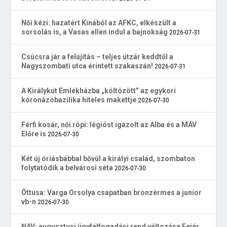
Női kézi: hazatért Kínából az AFKC, elkészült a
sorsolás is, a Vasas ellen indul a bajnokság
2026-07-31
Csúcsra jár a felújítás – teljes útzár keddtől a
Nagyszombati utca érintett szakaszán!
2026-07-31
A Királykút Emlékházba „költözött” az egykori
koronázóbazilika hiteles makettje
2026-07-30
Férfi kosár, női röpi: légióst igazolt az Alba és a MÁV
Előre is
2026-07-30
Két új óriásbábbal bővül a királyi család, szombaton
folytatódik a belvárosi séta
2026-07-30
Öttusa: Varga Orsolya csapatban bronzérmes a junior
vb-n
2026-07-30
NAV: augusztusi ügyfélfogadási rend változása Fejér