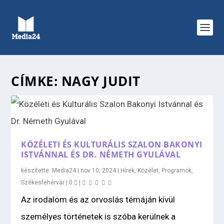
CÍMKE:
NAGY JUDIT
KÖZÉLETI ÉS KULTURÁLIS SZALON BAKONYI
ISTVÁNNAL ÉS DR. NÉMETH GYULÁVAL
készítette:
Media24
|
nov 10, 2024
|
Hírek
,
Közélet
,
Programok
,
Székesfehérvár
|
0
|
Az irodalom és az orvoslás témáján kívül
személyes történetek is szóba kerülnek a