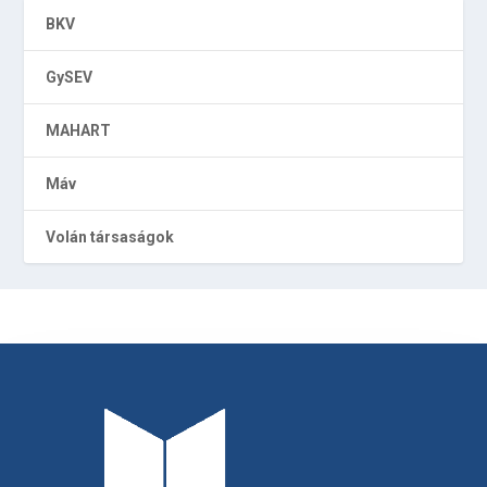
BKV
GySEV
MAHART
Máv
Volán társaságok