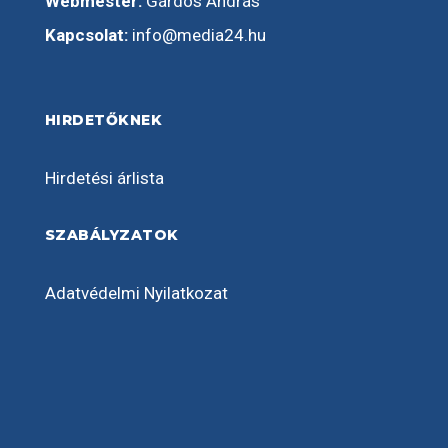
Webmester:
Gárdos András
Kapcsolat:
info@media24.hu
HIRDETŐKNEK
Hirdetési árlista
SZABÁLYZATOK
Adatvédelmi Nyilatkozat