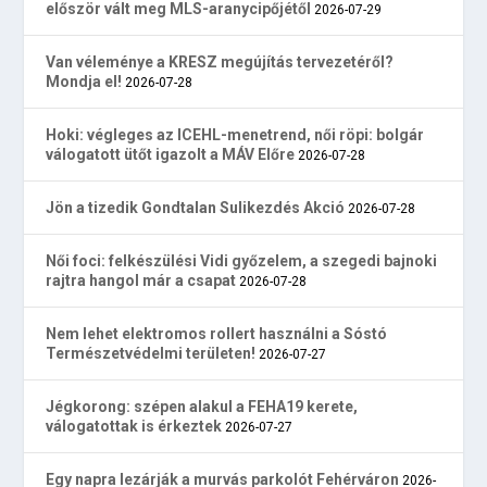
először vált meg MLS-aranycipőjétől
2026-07-29
Van véleménye a KRESZ megújítás tervezetéről?
Mondja el!
2026-07-28
Hoki: végleges az ICEHL-menetrend, női röpi: bolgár
válogatott ütőt igazolt a MÁV Előre
2026-07-28
Jön a tizedik Gondtalan Sulikezdés Akció
2026-07-28
Női foci: felkészülési Vidi győzelem, a szegedi bajnoki
rajtra hangol már a csapat
2026-07-28
Nem lehet elektromos rollert használni a Sóstó
Természetvédelmi területen!
2026-07-27
Jégkorong: szépen alakul a FEHA19 kerete,
válogatottak is érkeztek
2026-07-27
Egy napra lezárják a murvás parkolót Fehérváron
2026-