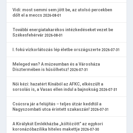
Vidi: most semmi sem jött be, az utolsó percekben
dőlt el a meccs
2026-08-01
További energiatakarékos intézkedéseket vezet be
Székesfehérvár
2026-08-01
I. fokú vízkorlátozás lép életbe országszerte
2026-07-31
Meleged van? A múzeumban és a Városháza
Dísztermében is hűsölhetsz!
2026-07-31
Női kézi: hazatért Kínából az AFKC, elkészült a
sorsolás is, a Vasas ellen indul a bajnokság
2026-07-31
Csúcsra jár a felújítás – teljes útzár keddtől a
Nagyszombati utca érintett szakaszán!
2026-07-31
A Királykút Emlékházba „költözött” az egykori
koronázóbazilika hiteles makettje
2026-07-30