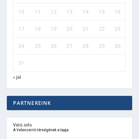
10
11
12
13
14
15
16
17
18
19
20
21
22
23
24
25
26
27
28
29
30
31
« júl
PARTNEREINK
Vétó.info
A Velencei-tó térségének e-lapja