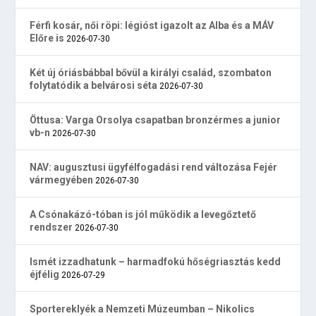
Férfi kosár, női röpi: légióst igazolt az Alba és a MÁV
Előre is
2026-07-30
Két új óriásbábbal bővül a királyi család, szombaton
folytatódik a belvárosi séta
2026-07-30
Öttusa: Varga Orsolya csapatban bronzérmes a junior
vb-n
2026-07-30
NAV: augusztusi ügyfélfogadási rend változása Fejér
vármegyében
2026-07-30
A Csónakázó-tóban is jól működik a levegőztető
rendszer
2026-07-30
Ismét izzadhatunk – harmadfokú hőségriasztás kedd
éjfélig
2026-07-29
Sportereklyék a Nemzeti Múzeumban – Nikolics