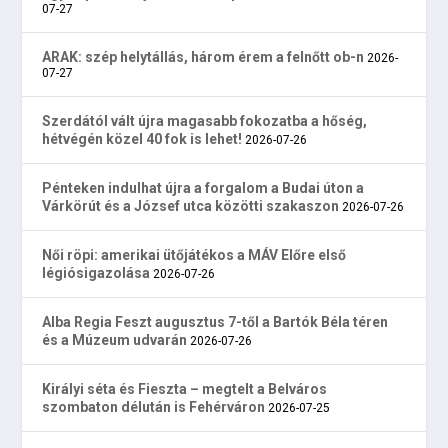
07-27
ARAK: szép helytállás, három érem a felnőtt ob-n
2026-
07-27
Szerdától vált újra magasabb fokozatba a hőség,
hétvégén közel 40 fok is lehet!
2026-07-26
Pénteken indulhat újra a forgalom a Budai úton a
Várkörút és a József utca közötti szakaszon
2026-07-26
Női röpi: amerikai ütőjátékos a MÁV Előre első
légiósigazolása
2026-07-26
Alba Regia Feszt augusztus 7-től a Bartók Béla téren
és a Múzeum udvarán
2026-07-26
Királyi séta és Fieszta – megtelt a Belváros
szombaton délután is Fehérváron
2026-07-25