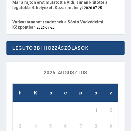
Már a rajton erőt mutatott a Vidi, simán kiütötte a
legutóbbi 4. helyezett Kozármislenyt
2026-07-25
Vadvasárnapot rendeznek a Sóstó Vadvédelmi
Központban
2026-07-25
LEGUTÓBBI HOZZÁSZÓLÁSOK
2026. AUGUSZTUS
h
K
s
c
p
s
v
2
1
3
4
5
6
7
8
9