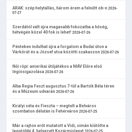
ARAK: szép helytállás, három érem a felnőtt ob-n
2026-
07-27
Szerdától vált újra magasabb fokozatba a hőség,
hétvégén közel 40 fok is lehet!
2026-07-26
Pénteken indulhat újra a forgalom a Budai úton a
Várkörút és a József utca közötti szakaszon
2026-07-26
Női röpi: amerikai ütőjátékos a MÁV Előre első
légiósigazolása
2026-07-26
Alba Regia Feszt augusztus 7-től a Bartók Béla téren
és a Múzeum udvarán
2026-07-26
Királyi séta és Fieszta – megtelt a Belváros
szombaton délután is Fehérváron
2026-07-25
Már a rajton erőt mutatott a Vidi, simán kiütötte a
legutóbbi 4. helyezett Kozármislenyt
2026-07-25