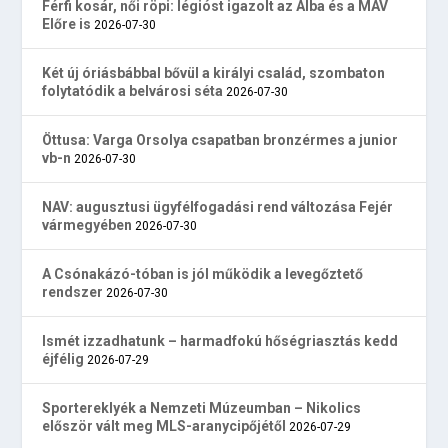
Férfi kosár, női röpi: légióst igazolt az Alba és a MÁV
Előre is
2026-07-30
Két új óriásbábbal bővül a királyi család, szombaton
folytatódik a belvárosi séta
2026-07-30
Öttusa: Varga Orsolya csapatban bronzérmes a junior
vb-n
2026-07-30
NAV: augusztusi ügyfélfogadási rend változása Fejér
vármegyében
2026-07-30
A Csónakázó-tóban is jól működik a levegőztető
rendszer
2026-07-30
Ismét izzadhatunk – harmadfokú hőségriasztás kedd
éjfélig
2026-07-29
Sportereklyék a Nemzeti Múzeumban – Nikolics
először vált meg MLS-aranycipőjétől
2026-07-29