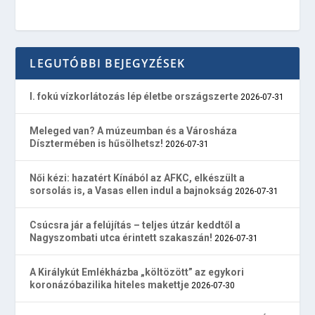
LEGUTÓBBI BEJEGYZÉSEK
I. fokú vízkorlátozás lép életbe országszerte
2026-07-31
Meleged van? A múzeumban és a Városháza
Dísztermében is hűsölhetsz!
2026-07-31
Női kézi: hazatért Kínából az AFKC, elkészült a
sorsolás is, a Vasas ellen indul a bajnokság
2026-07-31
Csúcsra jár a felújítás – teljes útzár keddtől a
Nagyszombati utca érintett szakaszán!
2026-07-31
A Királykút Emlékházba „költözött” az egykori
koronázóbazilika hiteles makettje
2026-07-30