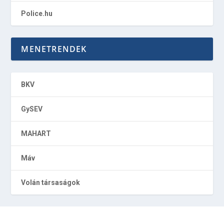
Police.hu
MENETRENDEK
BKV
GySEV
MAHART
Máv
Volán társaságok