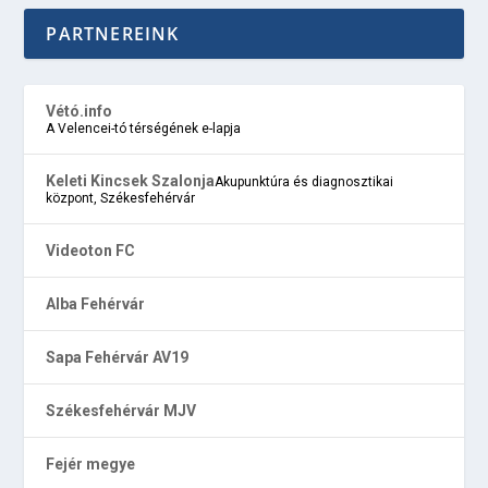
PARTNEREINK
Vétó.info
A Velencei-tó térségének e-lapja
Keleti Kincsek Szalonja
Akupunktúra és diagnosztikai
központ, Székesfehérvár
Videoton FC
Alba Fehérvár
Sapa Fehérvár AV19
Székesfehérvár MJV
Fejér megye