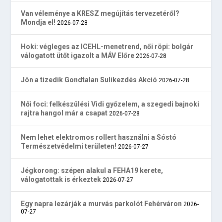
Van véleménye a KRESZ megújítás tervezetéről?
Mondja el!
2026-07-28
Hoki: végleges az ICEHL-menetrend, női röpi: bolgár
válogatott ütőt igazolt a MÁV Előre
2026-07-28
Jön a tizedik Gondtalan Sulikezdés Akció
2026-07-28
Női foci: felkészülési Vidi győzelem, a szegedi bajnoki
rajtra hangol már a csapat
2026-07-28
Nem lehet elektromos rollert használni a Sóstó
Természetvédelmi területen!
2026-07-27
Jégkorong: szépen alakul a FEHA19 kerete,
válogatottak is érkeztek
2026-07-27
Egy napra lezárják a murvás parkolót Fehérváron
2026-
07-27