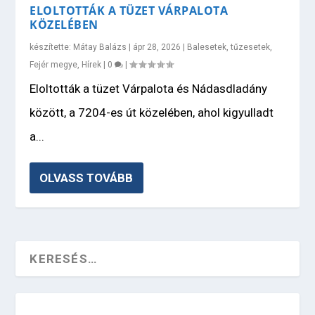
ELOLTOTTÁK A TÜZET VÁRPALOTA
KÖZELÉBEN
készítette:
Mátay Balázs
|
ápr 28, 2026
|
Balesetek, tűzesetek
,
Fejér megye
,
Hírek
|
0
|
Eloltották a tüzet Várpalota és Nádasdladány
között, a 7204-es út közelében, ahol kigyulladt
a...
OLVASS TOVÁBB