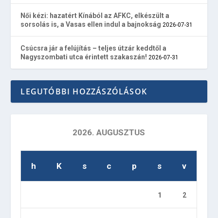
Női kézi: hazatért Kínából az AFKC, elkészült a
sorsolás is, a Vasas ellen indul a bajnokság
2026-07-31
Csúcsra jár a felújítás – teljes útzár keddtől a
Nagyszombati utca érintett szakaszán!
2026-07-31
LEGUTÓBBI HOZZÁSZÓLÁSOK
2026. AUGUSZTUS
h
K
s
c
p
s
v
1
2