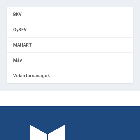
BKV
GySEV
MAHART
Máv
Volán társaságok