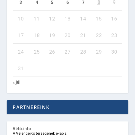
8
9
3
4
5
6
7
10
11
12
13
14
15
16
17
18
19
20
21
22
23
24
25
26
27
28
29
30
31
« júl
PARTNEREINK
Vétó.info
A Velencei-tó térségének e-lapja