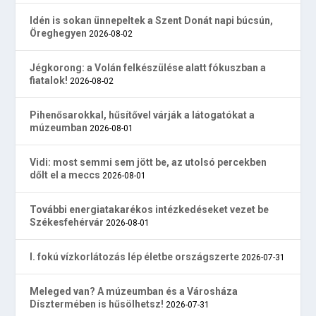
Idén is sokan ünnepeltek a Szent Donát napi búcsún,
Öreghegyen
2026-08-02
Jégkorong: a Volán felkészülése alatt fókuszban a
fiatalok!
2026-08-02
Pihenősarokkal, hűsítővel várják a látogatókat a
múzeumban
2026-08-01
Vidi: most semmi sem jött be, az utolsó percekben
dőlt el a meccs
2026-08-01
További energiatakarékos intézkedéseket vezet be
Székesfehérvár
2026-08-01
I. fokú vízkorlátozás lép életbe országszerte
2026-07-31
Meleged van? A múzeumban és a Városháza
Dísztermében is hűsölhetsz!
2026-07-31