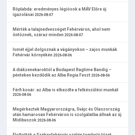
Röplabda: eredményes légiósok a MÁV Előre új
igazolásai
2026-08-07
Mérték a talajnedvességet Fehérváron, ahol nem
öntöznek, száraz minden
2026-08-07
Ismét éjjel dolgoznak a vágányokon – zajos munkák
Fehérvár környékén
2026-08-06
A diákzenekaroktól a Budapest Ragtime Bandig –
pénteken kezdődik az Alba Regia Feszt
2026-08-06
Férfi kosár: az Alba is elkezdte a felkészülési munkát
2026-08-06
Megérkeztek Magyarországra, Svájc és Olaszország
után hamarosan Fehérváron is szolgálatba állnak az új
Midibuszok
2026-08-06
Eloltották a Székesfehérvár szélén tomboló tüzet,