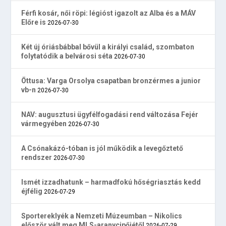
Férfi kosár, női röpi: légióst igazolt az Alba és a MÁV
Előre is
2026-07-30
Két új óriásbábbal bővül a királyi család, szombaton
folytatódik a belvárosi séta
2026-07-30
Öttusa: Varga Orsolya csapatban bronzérmes a junior
vb-n
2026-07-30
NAV: augusztusi ügyfélfogadási rend változása Fejér
vármegyében
2026-07-30
A Csónakázó-tóban is jól működik a levegőztető
rendszer
2026-07-30
Ismét izzadhatunk – harmadfokú hőségriasztás kedd
éjfélig
2026-07-29
Sportereklyék a Nemzeti Múzeumban – Nikolics
először vált meg MLS-aranycipőjétől
2026-07-29