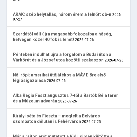
ARAK: szép helytállás, három érem a felnőtt ob-n
2026-
07-27
Szerdától vált újra magasabb fokozatba a hőség,
hétvégén közel 40 fok is lehet!
2026-07-26
Pénteken indulhat újra a forgalom a Budai úton a
Várkörút és a József utca közötti szakaszon
2026-07-26
Női röpi: amerikai ütőjátékos a MÁV Előre első
légiósigazolása
2026-07-26
Alba Regia Feszt augusztus 7-től a Bartók Béla téren
és a Múzeum udvarán
2026-07-26
Királyi séta és Fieszta – megtelt a Belváros
szombaton délután is Fehérváron
2026-07-25
Már a rajton erőt mutatott a Vidi, simán kiütötte a