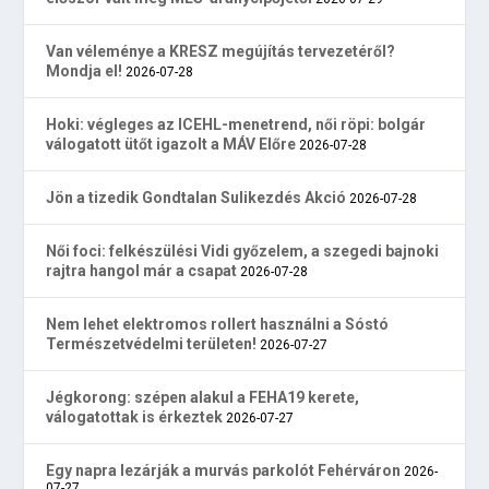
Van véleménye a KRESZ megújítás tervezetéről?
Mondja el!
2026-07-28
Hoki: végleges az ICEHL-menetrend, női röpi: bolgár
válogatott ütőt igazolt a MÁV Előre
2026-07-28
Jön a tizedik Gondtalan Sulikezdés Akció
2026-07-28
Női foci: felkészülési Vidi győzelem, a szegedi bajnoki
rajtra hangol már a csapat
2026-07-28
Nem lehet elektromos rollert használni a Sóstó
Természetvédelmi területen!
2026-07-27
Jégkorong: szépen alakul a FEHA19 kerete,
válogatottak is érkeztek
2026-07-27
Egy napra lezárják a murvás parkolót Fehérváron
2026-
07-27