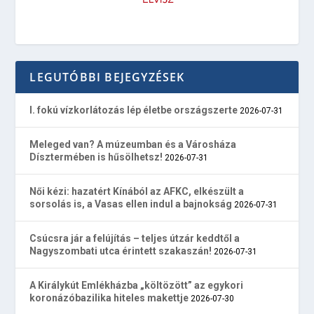
LEGUTÓBBI BEJEGYZÉSEK
I. fokú vízkorlátozás lép életbe országszerte
2026-07-31
Meleged van? A múzeumban és a Városháza
Dísztermében is hűsölhetsz!
2026-07-31
Női kézi: hazatért Kínából az AFKC, elkészült a
sorsolás is, a Vasas ellen indul a bajnokság
2026-07-31
Csúcsra jár a felújítás – teljes útzár keddtől a
Nagyszombati utca érintett szakaszán!
2026-07-31
A Királykút Emlékházba „költözött” az egykori
koronázóbazilika hiteles makettje
2026-07-30