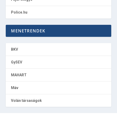
Police.hu
MENETRENDEK
BKV
GySEV
MAHART
Máv
Volán társaságok