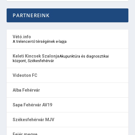
PARTNEREINK
Vétó.info
A Velencei-tó térségének e-lapja
Keleti Kincsek Szalonja
Akupunktúra és diagnosztikai
központ, Székesfehérvár
Videoton FC
Alba Fehérvár
Sapa Fehérvár AV19
Székesfehérvár MJV
Fejér megye