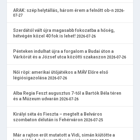
ARAK: szép helytállás, három érem a felnőtt ob-n
2026-
07-27
Szerdától vált újra magasabb fokozatba a hőség,
hétvégén közel 40 fok is lehet!
2026-07-26
Pénteken indulhat újra a forgalom a Budai úton a
Várkörút és a József utca közötti szakaszon
2026-07-26
Női röpi: amerikai ütőjátékos a MÁV Előre első
légiósigazolása
2026-07-26
Alba Regia Feszt augusztus 7-től a Bartók Béla téren
és a Múzeum udvarán
2026-07-26
Királyi séta és Fieszta – megtelt a Belváros
szombaton délután is Fehérváron
2026-07-25
Már a rajton erőt mutatott a Vidi, simán kiütötte a