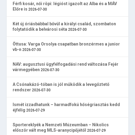
Férfi kosár, női röpi: légióst igazolt az Alba és a MÁV
Előre is
2026-07-30
Két új óriásbábbal bővül a királyi család, szombaton
folytatódik a belvárosi séta
2026-07-30
Öttusa: Varga Orsolya csapatban bronzérmes a junior
vb-n
2026-07-30
NAV: augusztusi ügyfélfogadási rend változása Fejér
vármegyében
2026-07-30
A Csónakázó-tóban is jól működik a levegőztető
rendszer
2026-07-30
Ismét izzadhatunk – harmadfokú hőségriasztás kedd
éjfélig
2026-07-29
Sportereklyék a Nemzeti Múzeumban – Nikolics
először vált meg MLS-aranycipőjétől
2026-07-29