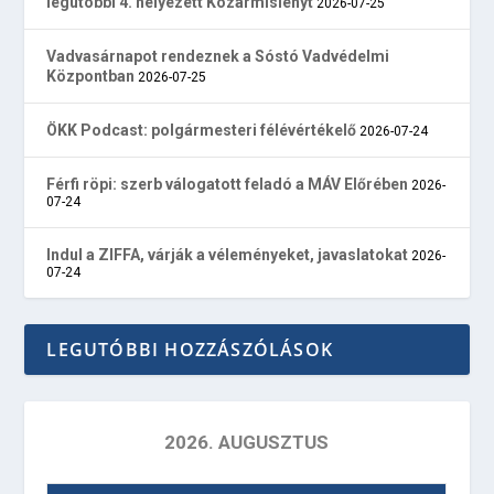
legutóbbi 4. helyezett Kozármislenyt
2026-07-25
Vadvasárnapot rendeznek a Sóstó Vadvédelmi
Központban
2026-07-25
ÖKK Podcast: polgármesteri félévértékelő
2026-07-24
Férfi röpi: szerb válogatott feladó a MÁV Előrében
2026-
07-24
Indul a ZIFFA, várják a véleményeket, javaslatokat
2026-
07-24
LEGUTÓBBI HOZZÁSZÓLÁSOK
2026. AUGUSZTUS