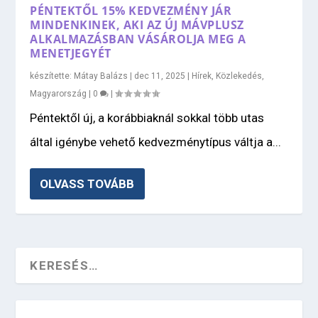
PÉNTEKTŐL 15% KEDVEZMÉNY JÁR
MINDENKINEK, AKI AZ ÚJ MÁVPLUSZ
ALKALMAZÁSBAN VÁSÁROLJA MEG A
MENETJEGYÉT
készítette:
Mátay Balázs
|
dec 11, 2025
|
Hírek
,
Közlekedés
,
Magyarország
|
0
|
Péntektől új, a korábbiaknál sokkal több utas
által igénybe vehető kedvezménytípus váltja a...
OLVASS TOVÁBB