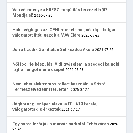
Van véleménye a KRESZ megújítás tervezetéről?
Mondja el!
2026-07-28
Hoki: végleges az ICEHL-menetrend, női röpi: bolgár
válogatott ütőt igazolt a MÁV Előre
2026-07-28
Jön a tizedik Gondtalan Sulikezdés Akció
2026-07-28
Női foci: felkészülési Vidi győzelem, a szegedi bajnoki
rajtra hangol már a csapat
2026-07-28
Nem lehet elektromos rollert használni a Sóstó
Természetvédelmi területen!
2026-07-27
Jégkorong: szépen alakul a FEHA19 kerete,
válogatottak is érkeztek
2026-07-27
Egy napra lezárják a murvás parkolót Fehérváron
2026-
07-27