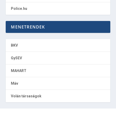
Police.hu
MENETRENDEK
BKV
GySEV
MAHART
Máv
Volán társaságok