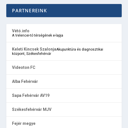
PARTNEREINK
Vétó.info
A Velencei-tó térségének e-lapja
Keleti Kincsek Szalonja
Akupunktúra és diagnosztikai
központ, Székesfehérvár
Videoton FC
Alba Fehérvár
Sapa Fehérvár AV19
Székesfehérvár MJV
Fejér megye