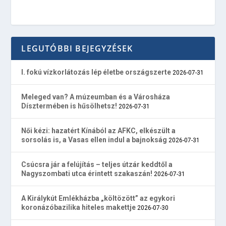
LEGUTÓBBI BEJEGYZÉSEK
I. fokú vízkorlátozás lép életbe országszerte
2026-07-31
Meleged van? A múzeumban és a Városháza
Dísztermében is hűsölhetsz!
2026-07-31
Női kézi: hazatért Kínából az AFKC, elkészült a
sorsolás is, a Vasas ellen indul a bajnokság
2026-07-31
Csúcsra jár a felújítás – teljes útzár keddtől a
Nagyszombati utca érintett szakaszán!
2026-07-31
A Királykút Emlékházba „költözött” az egykori
koronázóbazilika hiteles makettje
2026-07-30