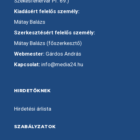
Székesfehérvár Pf: 69.)
Kiadásért felelős személy:
Mátay Balázs
Szerkesztésért felelős személy:
Mátay Balázs (főszerkesztő)
Webmester:
Gárdos András
Kapcsolat:
info@media24.hu
HIRDETŐKNEK
Hirdetési árlista
SZABÁLYZATOK