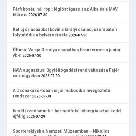
Férfi kosár, női röpi: légióst igazolt az Alba és a MÁV
Előre is
2026-07-30
Két új óriásbábbal bővül a királyi család, szombaton
folytatódik a belvárosi séta
2026-07-30
Öttusa: Varga Orsolya csapatban bronzérmes a junior
vb-n
2026-07-30
NAV: augusztusi ügyfélfogadási rend változása Fejér
vármegyében
2026-07-30
A Csónakázó-tóban is jól működik a levegőztető
rendszer
2026-07-30
Ismét izzadhatunk – harmadfokú hőségriasztás kedd
éjfélig
2026-07-29
Sportereklyék a Nemzeti Múzeumban – Nikolics