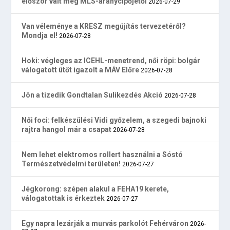
először vált meg MLS-aranycipőjétől
2026-07-29
Van véleménye a KRESZ megújítás tervezetéről?
Mondja el!
2026-07-28
Hoki: végleges az ICEHL-menetrend, női röpi: bolgár
válogatott ütőt igazolt a MÁV Előre
2026-07-28
Jön a tizedik Gondtalan Sulikezdés Akció
2026-07-28
Női foci: felkészülési Vidi győzelem, a szegedi bajnoki
rajtra hangol már a csapat
2026-07-28
Nem lehet elektromos rollert használni a Sóstó
Természetvédelmi területen!
2026-07-27
Jégkorong: szépen alakul a FEHA19 kerete,
válogatottak is érkeztek
2026-07-27
Egy napra lezárják a murvás parkolót Fehérváron
2026-