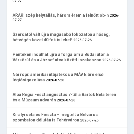
07-27
ARAK: szép helytállás, három érem a felnőtt ob-n
2026-
07-27
Szerdától vált újra magasabb fokozatba a hőség,
hétvégén közel 40 fok is lehet!
2026-07-26
Pénteken indulhat újra a forgalom a Budai úton a
Várkörút és a József utca közötti szakaszon
2026-07-26
Női röpi: amerikai ütőjátékos a MÁV Előre első
légiósigazolása
2026-07-26
Alba Regia Feszt augusztus 7-től a Bartók Béla téren
és a Múzeum udvarán
2026-07-26
Királyi séta és Fieszta – megtelt a Belváros
szombaton délután is Fehérváron
2026-07-25