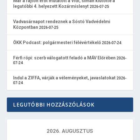
Már a rajton erőt mutatott a Vidi, simán kiütötte a
legutóbbi 4. helyezett Kozármislenyt
2026-07-25
Vadvasárnapot rendeznek a Sóstó Vadvédelmi
Központban
2026-07-25
ÖKK Podcast: polgármesteri félévértékelő
2026-07-24
Férfi röpi: szerb válogatott feladó a MÁV Előrében
2026-
07-24
Indul a ZIFFA, várják a véleményeket, javaslatokat
2026-
07-24
LEGUTÓBBI HOZZÁSZÓLÁSOK
2026. AUGUSZTUS