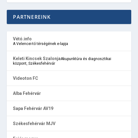
PARTNEREINK
Vétó.info
A Velencei-tó térségének e-lapja
Keleti Kincsek Szalonja
Akupunktúra és diagnosztikai
központ, Székesfehérvár
Videoton FC
Alba Fehérvár
Sapa Fehérvár AV19
Székesfehérvár MJV