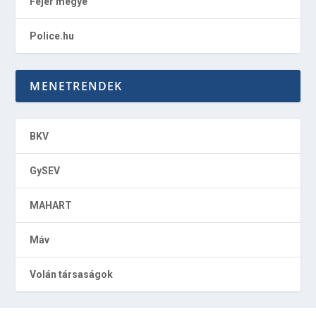
Fejér megye
Police.hu
MENETRENDEK
BKV
GySEV
MAHART
Máv
Volán társaságok