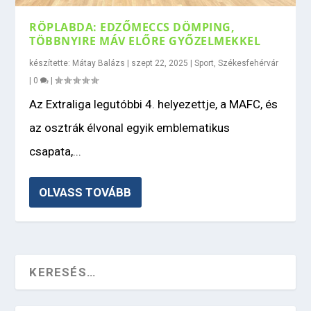
RÖPLABDA: EDZŐMECCS DÖMPING,
TÖBBNYIRE MÁV ELŐRE GYŐZELMEKKEL
készítette:
Mátay Balázs
|
szept 22, 2025
|
Sport
,
Székesfehérvár
|
0
|
Az Extraliga legutóbbi 4. helyezettje, a MAFC, és
az osztrák élvonal egyik emblematikus
csapata,...
OLVASS TOVÁBB