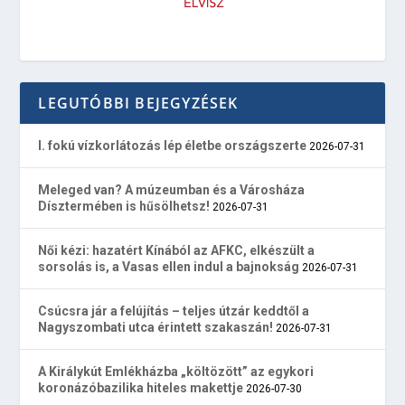
LEGUTÓBBI BEJEGYZÉSEK
I. fokú vízkorlátozás lép életbe országszerte
2026-07-31
Meleged van? A múzeumban és a Városháza
Dísztermében is hűsölhetsz!
2026-07-31
Női kézi: hazatért Kínából az AFKC, elkészült a
sorsolás is, a Vasas ellen indul a bajnokság
2026-07-31
Csúcsra jár a felújítás – teljes útzár keddtől a
Nagyszombati utca érintett szakaszán!
2026-07-31
A Királykút Emlékházba „költözött” az egykori
koronázóbazilika hiteles makettje
2026-07-30