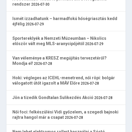
rendszer
2026-07-30
Ismét izzadhatunk – harmadfokú hőségriasztás kedd
éjfélig
2026-07-29
Sportereklyék a Nemzeti Múzeumban – Nikolics
először vált meg MLS-aranycipőjétől
2026-07-29
Van véleménye a KRESZ megújítás tervezetéről?
Mondja el!
2026-07-28
Hoki: végleges az ICEHL-menetrend, női röpi: bolgár
válogatott ütőt igazolt a MÁV Előre
2026-07-28
Jön a tizedik Gondtalan Sulikezdés Akció
2026-07-28
Női foci: felkészülési Vidi győzelem, a szegedi bajnoki
rajtra hangol már a csapat
2026-07-28
Nem lehet elektromos rollert használni a Sóstó