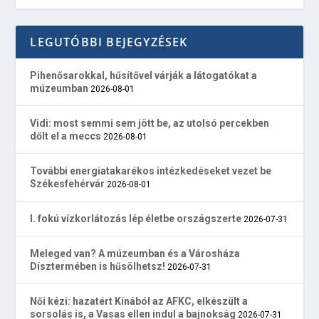
LEGUTÓBBI BEJEGYZÉSEK
Pihenősarokkal, hűsítővel várják a látogatókat a
múzeumban
2026-08-01
Vidi: most semmi sem jött be, az utolsó percekben
dőlt el a meccs
2026-08-01
További energiatakarékos intézkedéseket vezet be
Székesfehérvár
2026-08-01
I. fokú vízkorlátozás lép életbe országszerte
2026-07-31
Meleged van? A múzeumban és a Városháza
Dísztermében is hűsölhetsz!
2026-07-31
Női kézi: hazatért Kínából az AFKC, elkészült a
sorsolás is, a Vasas ellen indul a bajnokság
2026-07-31