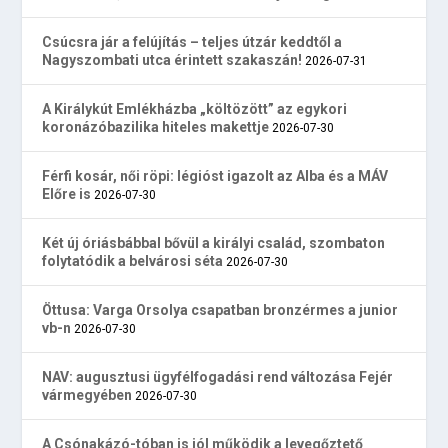
Csúcsra jár a felújítás – teljes útzár keddtől a
Nagyszombati utca érintett szakaszán!
2026-07-31
A Királykút Emlékházba „költözött” az egykori
koronázóbazilika hiteles makettje
2026-07-30
Férfi kosár, női röpi: légióst igazolt az Alba és a MÁV
Előre is
2026-07-30
Két új óriásbábbal bővül a királyi család, szombaton
folytatódik a belvárosi séta
2026-07-30
Öttusa: Varga Orsolya csapatban bronzérmes a junior
vb-n
2026-07-30
NAV: augusztusi ügyfélfogadási rend változása Fejér
vármegyében
2026-07-30
A Csónakázó-tóban is jól működik a levegőztető