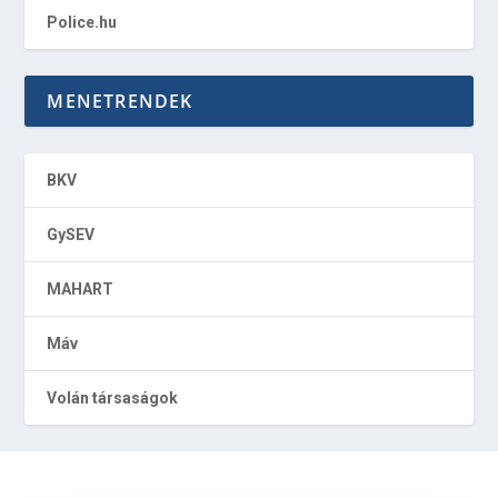
Police.hu
MENETRENDEK
BKV
GySEV
MAHART
Máv
Volán társaságok