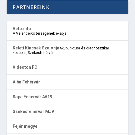
PARTNEREINK
Vétó.info
A Velencei-tó térségének e-lapja
Keleti Kincsek Szalonja
Akupunktúra és diagnosztikai
központ, Székesfehérvár
Videoton FC
Alba Fehérvár
Sapa Fehérvár AV19
Székesfehérvár MJV
Fejér megye