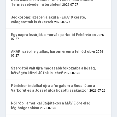
Természetvédelmi területen!
2026-07-27
Jégkorong: szépen alakul a FEHA19 kerete,
válogatottak is érkeztek
2026-07-27
Egy napra lezárják a murvás parkolót Fehérváron
2026-
07-27
ARAK: szép helytállás, három érem a felnőtt ob-n
2026-
07-27
Szerdától vált újra magasabb fokozatba a hőség,
hétvégén közel 40 fok is lehet!
2026-07-26
Pénteken indulhat újra a forgalom a Budai úton a
Várkörút és a József utca közötti szakaszon
2026-07-26
Női röpi: amerikai ütőjátékos a MÁV Előre első
légiósigazolása
2026-07-26