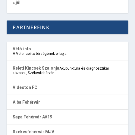
« júl
PARTNEREINK
Vétó.info
A Velencei-tó térségének e-lapja
Keleti Kincsek Szalonja
Akupunktúra és diagnosztikai
központ, Székesfehérvár
Videoton FC
Alba Fehérvár
Sapa Fehérvár AV19
Székesfehérvár MJV