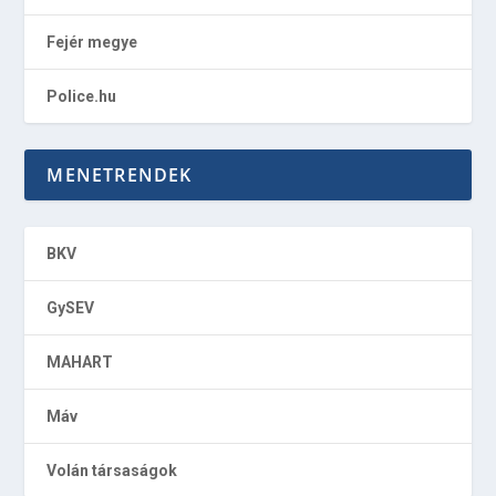
Fejér megye
Police.hu
MENETRENDEK
BKV
GySEV
MAHART
Máv
Volán társaságok