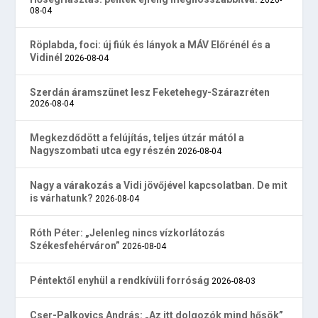
08-04
Röplabda, foci: új fiúk és lányok a MÁV Előrénél és a
Vidinél
2026-08-04
Szerdán áramszünet lesz Feketehegy-Szárazréten
2026-08-04
Megkezdődött a felújítás, teljes útzár mától a
Nagyszombati utca egy részén
2026-08-04
Nagy a várakozás a Vidi jövőjével kapcsolatban. De mit
is várhatunk?
2026-08-04
Róth Péter: „Jelenleg nincs vízkorlátozás
Székesfehérváron”
2026-08-04
Péntektől enyhül a rendkívüli forróság
2026-08-03
Cser-Palkovics András: „Az itt dolgozók mind hősök”