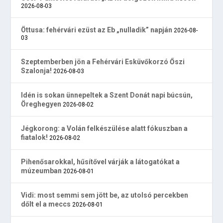
2026-08-03
Öttusa: fehérvári ezüst az Eb „nulladik” napján
2026-08-
03
Szeptemberben jön a Fehérvári Esküvőkorzó Őszi
Szalonja!
2026-08-03
Idén is sokan ünnepeltek a Szent Donát napi búcsún,
Öreghegyen
2026-08-02
Jégkorong: a Volán felkészülése alatt fókuszban a
fiatalok!
2026-08-02
Pihenősarokkal, hűsítővel várják a látogatókat a
múzeumban
2026-08-01
Vidi: most semmi sem jött be, az utolsó percekben
dőlt el a meccs
2026-08-01