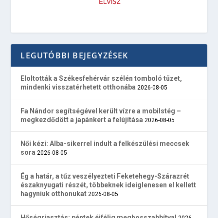
LEGUTÓBBI BEJEGYZÉSEK
Eloltották a Székesfehérvár szélén tomboló tüzet,
mindenki visszatérhetett otthonába
2026-08-05
Fa Nándor segítségével került vízre a mobilstég –
megkezdődött a japánkert a felújítása
2026-08-05
Női kézi: Alba-sikerrel indult a felkészülési meccsek
sora
2026-08-05
Ég a határ, a tűz veszélyezteti Feketehegy-Szárazrét
északnyugati részét, többeknek ideiglenesen el kellett
hagyniuk otthonukat
2026-08-05
Hőségriasztás: péntek éjfélig meghosszabbítva!
2026-