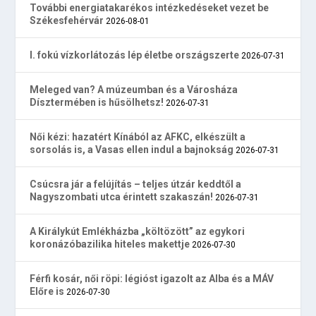
További energiatakarékos intézkedéseket vezet be
Székesfehérvár
2026-08-01
I. fokú vízkorlátozás lép életbe országszerte
2026-07-31
Meleged van? A múzeumban és a Városháza
Dísztermében is hűsölhetsz!
2026-07-31
Női kézi: hazatért Kínából az AFKC, elkészült a
sorsolás is, a Vasas ellen indul a bajnokság
2026-07-31
Csúcsra jár a felújítás – teljes útzár keddtől a
Nagyszombati utca érintett szakaszán!
2026-07-31
A Királykút Emlékházba „költözött” az egykori
koronázóbazilika hiteles makettje
2026-07-30
Férfi kosár, női röpi: légióst igazolt az Alba és a MÁV
Előre is
2026-07-30