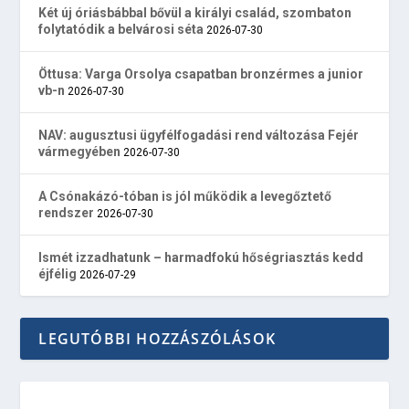
Két új óriásbábbal bővül a királyi család, szombaton
folytatódik a belvárosi séta
2026-07-30
Öttusa: Varga Orsolya csapatban bronzérmes a junior
vb-n
2026-07-30
NAV: augusztusi ügyfélfogadási rend változása Fejér
vármegyében
2026-07-30
A Csónakázó-tóban is jól működik a levegőztető
rendszer
2026-07-30
Ismét izzadhatunk – harmadfokú hőségriasztás kedd
éjfélig
2026-07-29
LEGUTÓBBI HOZZÁSZÓLÁSOK