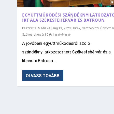
EGYÜTTMŰKÖDÉSI SZÁNDÉKNYILATKOZAT
ÍRT ALÁ SZÉKESFEHÉRVÁR ÉS BATROUN
készítette:
Media24
|
aug 19, 2023
|
Hírek
,
Nemzetközi
,
Önkormá
Székesfehérvár
|
0
|
A jövőbeni együttműködésről szóló
szándéknyilatkozatot tett Székesfehérvár és a
libanoni Batroun...
OLVASS TOVÁBB