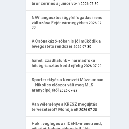
bronzérmes a junior vb-n
2026-07-30
NAV: augusztusi ügyfélfogadási rend
változása Fejér vármegyében
2026-07-
30
A Csónakázó-tóban is jól működik a
levegőztető rendszer
2026-07-30
Ismét izzadhatunk – harmadfokú
hőségriasztás kedd éjfélig
2026-07-29
Sportereklyék a Nemzeti Múzeumban
– Nikolics először vált meg MLS-
aranycipőjétől
2026-07-29
Van véleménye a KRESZ megújítás
tervezetéről? Mondja el!
2026-07-28
Hoki: végleges az ICEHL-menetrend,
női röpi: bolgár válogatott ütőt