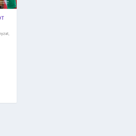
OT
nyzat
,