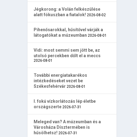
Jégkorong: a Volán felkészülése
alatt fókuszban a fiatalok!
2026-08-02
Pihenősarokkal, hűsítővel várják a
látogatókat a múzeumban
2026-08-01
Vidi: most semmi sem jött be, az
utolsó percekben dőlt el a meccs
2026-08-01
További energiatakarékos
intézkedéseket vezet be
Székesfehérvár
2026-08-01
I. fokú vízkorlátozás lép életbe
országszerte
2026-07-31
Meleged van? A múzeumban és a
Városháza Dísztermében is
hűsölhetsz!
2026-07-31