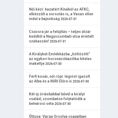
Női kézi: hazatért Kínából az AFKC,
elkészült a sorsolás is, a Vasas ellen
indul a bajnokság
2026-07-31
Csúcsra jár a felújítás – teljes útzár
keddtől a Nagyszombati utca érintett
szakaszán!
2026-07-31
A Királykút Emlékházba „költözött”
az egykori koronázóbazilika hiteles
makettje
2026-07-30
Férfi kosár, női röpi: légióst igazolt
az Alba és a MÁV Előre is
2026-07-30
Két új óriásbábbal bővül a királyi
család, szombaton folytatódik a
belvárosi séta
2026-07-30
Öttusa: Varga Orsolya csapatban