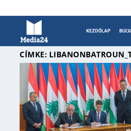
KEZDŐLAP
BULV
CÍMKE:
LIBANONBATROUN_T