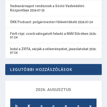
Vadvasárnapot rendeznek a Sóstó Vadvédelmi
Központban
2026-07-25
ÖKK Podcast: polgármesteri félévértékelő
2026-07-24
Férfi röpi: szerb válogatott feladó a MÁV Előrében
2026-
07-24
Indul a ZIFFA, várják a véleményeket, javaslatokat
2026-
07-24
LEGUTÓBBI HOZZÁSZÓLÁSOK
2026. AUGUSZTUS
h
K
s
c
p
s
v