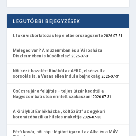
LEGUTÓBBI BEJEGYZÉSEK
I. fokú vízkorlátozás lép életbe országszerte
2026-07-31
Meleged van? A múzeumban és a Városháza
Dísztermében is hűsölhetsz!
2026-07-31
Női kézi: hazatért Kínából az AFKC, elkészült a
sorsolás is, a Vasas ellen indul a bajnokság
2026-07-31
Csúcsra jár a felújítás – teljes útzár keddtől a
Nagyszombati utca érintett szakaszán!
2026-07-31
A Királykút Emlékházba „költözött” az egykori
koronázóbazilika hiteles makettje
2026-07-30
Férfi kosár, női röpi: légióst igazolt az Alba és a MÁV