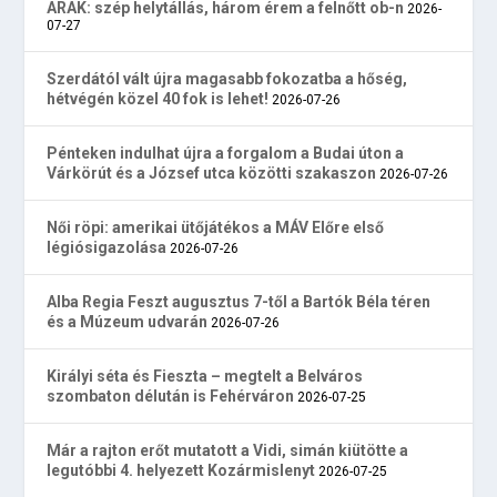
ARAK: szép helytállás, három érem a felnőtt ob-n
2026-
07-27
Szerdától vált újra magasabb fokozatba a hőség,
hétvégén közel 40 fok is lehet!
2026-07-26
Pénteken indulhat újra a forgalom a Budai úton a
Várkörút és a József utca közötti szakaszon
2026-07-26
Női röpi: amerikai ütőjátékos a MÁV Előre első
légiósigazolása
2026-07-26
Alba Regia Feszt augusztus 7-től a Bartók Béla téren
és a Múzeum udvarán
2026-07-26
Királyi séta és Fieszta – megtelt a Belváros
szombaton délután is Fehérváron
2026-07-25
Már a rajton erőt mutatott a Vidi, simán kiütötte a
legutóbbi 4. helyezett Kozármislenyt
2026-07-25