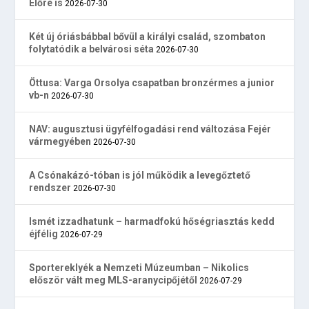
Előre is
2026-07-30
Két új óriásbábbal bővül a királyi család, szombaton
folytatódik a belvárosi séta
2026-07-30
Öttusa: Varga Orsolya csapatban bronzérmes a junior
vb-n
2026-07-30
NAV: augusztusi ügyfélfogadási rend változása Fejér
vármegyében
2026-07-30
A Csónakázó-tóban is jól működik a levegőztető
rendszer
2026-07-30
Ismét izzadhatunk – harmadfokú hőségriasztás kedd
éjfélig
2026-07-29
Sportereklyék a Nemzeti Múzeumban – Nikolics
először vált meg MLS-aranycipőjétől
2026-07-29