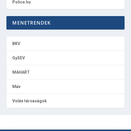
Police.hu
MENETRENDEK
BKV
GySEV
MAHART
Máv
Volán társaságok