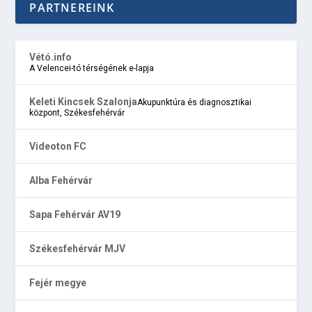
PARTNEREINK
Vétó.info
A Velencei-tó térségének e-lapja
Keleti Kincsek Szalonja
Akupunktúra és diagnosztikai
központ, Székesfehérvár
Videoton FC
Alba Fehérvár
Sapa Fehérvár AV19
Székesfehérvár MJV
Fejér megye