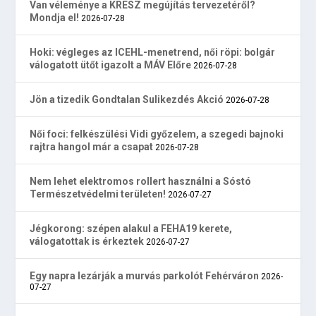
Van véleménye a KRESZ megújítás tervezetéről?
Mondja el!
2026-07-28
Hoki: végleges az ICEHL-menetrend, női röpi: bolgár
válogatott ütőt igazolt a MÁV Előre
2026-07-28
Jön a tizedik Gondtalan Sulikezdés Akció
2026-07-28
Női foci: felkészülési Vidi győzelem, a szegedi bajnoki
rajtra hangol már a csapat
2026-07-28
Nem lehet elektromos rollert használni a Sóstó
Természetvédelmi területen!
2026-07-27
Jégkorong: szépen alakul a FEHA19 kerete,
válogatottak is érkeztek
2026-07-27
Egy napra lezárják a murvás parkolót Fehérváron
2026-
07-27