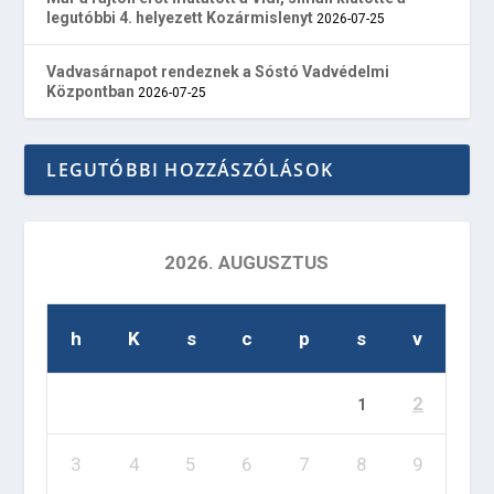
legutóbbi 4. helyezett Kozármislenyt
2026-07-25
Vadvasárnapot rendeznek a Sóstó Vadvédelmi
Központban
2026-07-25
LEGUTÓBBI HOZZÁSZÓLÁSOK
2026. AUGUSZTUS
h
K
s
c
p
s
v
2
1
3
4
5
6
7
8
9