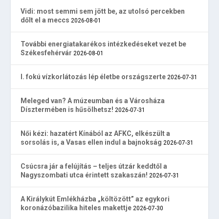
Vidi: most semmi sem jött be, az utolsó percekben
dőlt el a meccs
2026-08-01
További energiatakarékos intézkedéseket vezet be
Székesfehérvár
2026-08-01
I. fokú vízkorlátozás lép életbe országszerte
2026-07-31
Meleged van? A múzeumban és a Városháza
Dísztermében is hűsölhetsz!
2026-07-31
Női kézi: hazatért Kínából az AFKC, elkészült a
sorsolás is, a Vasas ellen indul a bajnokság
2026-07-31
Csúcsra jár a felújítás – teljes útzár keddtől a
Nagyszombati utca érintett szakaszán!
2026-07-31
A Királykút Emlékházba „költözött” az egykori
koronázóbazilika hiteles makettje
2026-07-30