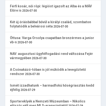
Férfi kosár, női röpi: légióst igazolt az Alba és a MÁV
Előre is
2026-07-30
Két új óriásbábbal bővül a királyi család, szombaton
folytatódik a belvárosi séta
2026-07-30
Öttusa: Varga Orsolya csapatban bronzérmes a junior
vb-n
2026-07-30
NAV: augusztusi ügyfélfogadási rend változása Fejér
vármegyében
2026-07-30
A Csónakázó-tóban is jól működik a levegőztető
rendszer
2026-07-30
Ismét izzadhatunk – harmadfokú hőségriasztás kedd
éjfélig
2026-07-29
Sportereklyék a Nemzeti Múzeumban – Nikolics
először vált meg MLS-aranycipőjétől
2026-07-29