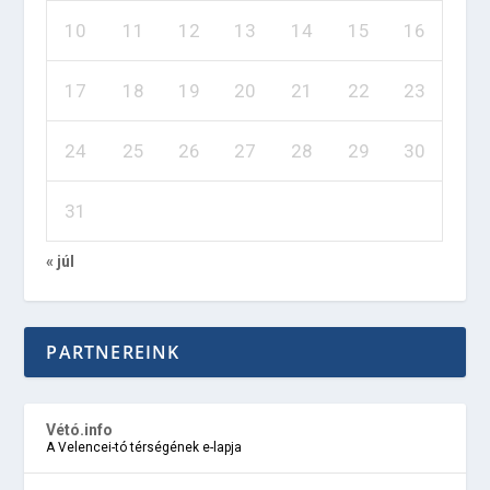
10
11
12
13
14
15
16
17
18
19
20
21
22
23
24
25
26
27
28
29
30
31
« júl
PARTNEREINK
Vétó.info
A Velencei-tó térségének e-lapja