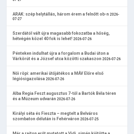
ARAK: szép helytállás, három érem a felnőtt ob-n
2026-
07-27
Szerdától vált újra magasabb fokozatba a hőség,
hétvégén közel 40 fok is lehet!
2026-07-26
Pénteken indulhat újra a forgalom a Budai úton a
Várkörút és a József utca közötti szakaszon
2026-07-26
Női röpi: amerikai ütőjátékos a MÁV Előre első
légiósigazolása
2026-07-26
Alba Regia Feszt augusztus 7-től a Bartók Béla téren
és a Múzeum udvarán
2026-07-26
Királyi séta és Fieszta – megtelt a Belváros
szombaton délután is Fehérváron
2026-07-25
Már a rajton erőt mutatott a Vidi, simán kiütötte a