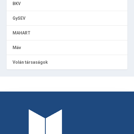
BKV
GySEV
MAHART
Máv
Volán társaságok