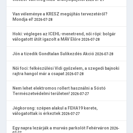
Van véleménye a KRESZ megújítás tervezetéről?
Mondja el!
2026-07-28
Hoki: végleges az ICEHL-menetrend, női röpi: bolgár
válogatott ütőt igazolt a MÁV Előre
2026-07-28
Jön a tizedik Gondtalan Sulikezdés Akció
2026-07-28
Női foci: felkészülési Vidi győzelem, a szegedi bajnoki
rajtra hangol már a csapat
2026-07-28
Nem lehet elektromos rollert használni a Sóstó
Természetvédelmi területen!
2026-07-27
Jégkorong: szépen alakul a FEHA19 kerete,
válogatottak is érkeztek
2026-07-27
Egy napra lezárják a murvás parkolót Fehérváron
2026-
07-27