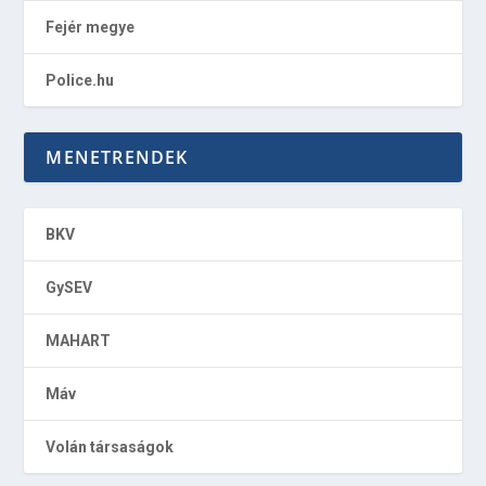
Fejér megye
Police.hu
MENETRENDEK
BKV
GySEV
MAHART
Máv
Volán társaságok