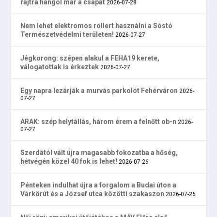
rajtra hangol már a csapat
2026-07-28
Nem lehet elektromos rollert használni a Sóstó
Természetvédelmi területen!
2026-07-27
Jégkorong: szépen alakul a FEHA19 kerete,
válogatottak is érkeztek
2026-07-27
Egy napra lezárják a murvás parkolót Fehérváron
2026-
07-27
ARAK: szép helytállás, három érem a felnőtt ob-n
2026-
07-27
Szerdától vált újra magasabb fokozatba a hőség,
hétvégén közel 40 fok is lehet!
2026-07-26
Pénteken indulhat újra a forgalom a Budai úton a
Várkörút és a József utca közötti szakaszon
2026-07-26