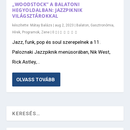
„WOODSTOCK” A BALATONI
HEGYOLDALBAN: JAZZPIKNIK
VILÁGSZTÁROKKAL
készítette:
Mátay Balázs
|
aug 2, 2023
|
Balaton
,
Gasztronómia
,
Hírek
,
Programok
,
Zene
|
0
|
Jazz, funk, pop és soul szerepelnek a 11.
Paloznaki Jazzpiknik menüsorában, Nik West,
Rick Astley,...
OLVASS TOVÁBB