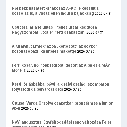
Női kézi: hazatért Kínából az AFKC, elkészült a
sorsolás is, a Vasas ellen indul a bajnokság
2026-07-31
Csúcsra jár a felújítás – teljes útzár keddtől a
Nagyszombati utca érintett szakaszán!
2026-07-31
A Királykút Emlékházba „költözött” az egykori
koronázóbazilika hiteles makettje
2026-07-30
Férfi kosár, női röpi: légióst igazolt az Alba és a MÁV
Előre is
2026-07-30
Két új óriásbábbal bővül a királyi család, szombaton
folytatódik a belvárosi séta
2026-07-30
Öttusa: Varga Orsolya csapatban bronzérmes a junior
vb-n
2026-07-30
NAV: augusztusi ügyfélfogadási rend változása Fejér