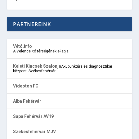
PARTNEREINK
Vétó.info
A Velencei-tó térségének e-lapja
Keleti Kincsek Szalonja
Akupunktúra és diagnosztikai
központ, Székesfehérvár
Videoton FC
Alba Fehérvár
Sapa Fehérvár AV19
Székesfehérvár MJV