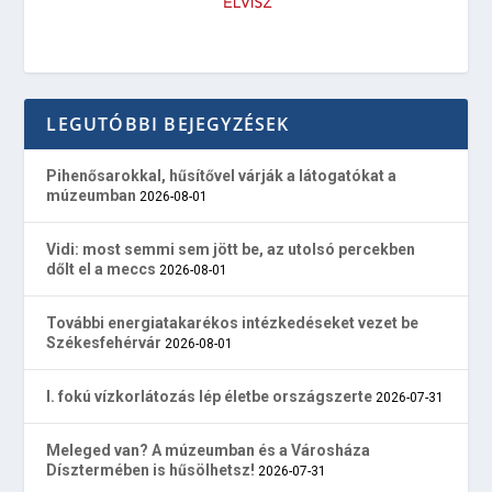
LEGUTÓBBI BEJEGYZÉSEK
Pihenősarokkal, hűsítővel várják a látogatókat a
múzeumban
2026-08-01
Vidi: most semmi sem jött be, az utolsó percekben
dőlt el a meccs
2026-08-01
További energiatakarékos intézkedéseket vezet be
Székesfehérvár
2026-08-01
I. fokú vízkorlátozás lép életbe országszerte
2026-07-31
Meleged van? A múzeumban és a Városháza
Dísztermében is hűsölhetsz!
2026-07-31