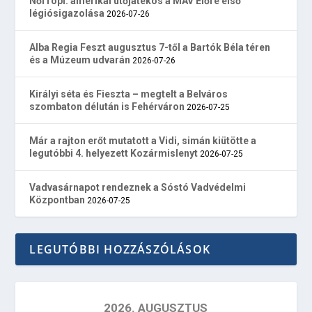
Női röpi: amerikai ütőjátékos a MÁV Előre első
légiósigazolása
2026-07-26
Alba Regia Feszt augusztus 7-től a Bartók Béla téren
és a Múzeum udvarán
2026-07-26
Királyi séta és Fieszta – megtelt a Belváros
szombaton délután is Fehérváron
2026-07-25
Már a rajton erőt mutatott a Vidi, simán kiütötte a
legutóbbi 4. helyezett Kozármislenyt
2026-07-25
Vadvasárnapot rendeznek a Sóstó Vadvédelmi
Központban
2026-07-25
LEGUTÓBBI HOZZÁSZÓLÁSOK
2026. AUGUSZTUS