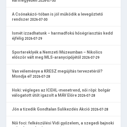
vármegyében
2026-07-30
A Csónakázó-tóban is jól működik a levegőztető
rendszer
2026-07-30
Ismét izzadhatunk – harmadfokú hőségriasztás kedd
éjfélig
2026-07-29
Sportereklyék a Nemzeti Múzeumban – Nikolics
először vált meg MLS-aranycipőjétől
2026-07-29
Van véleménye a KRESZ megújítás tervezetéről?
Mondja el!
2026-07-28
Hoki: végleges az ICEHL-menetrend, női röpi: bolgár
válogatott ütőt igazolt a MÁV Előre
2026-07-28
Jön a tizedik Gondtalan Sulikezdés Akció
2026-07-28
Női foci: felkészülési Vidi győzelem, a szegedi bajnoki