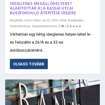
IDEIGLENES MEGÁLLÓHELYEKET
ALAKÍTOTTAK KI A KASSAI UTCAI
BUSZFORDULÓ ÁTÉPÍTÉSE IDEJÉRE
készítette:
Szűcs Gábor
|
júl 22, 2026
|
Hírek
,
Közlekedés
,
Székesfehérvár
,
Településfejlesztés
|
0
|
Várhatóan egy hétig ideiglenes helyen lehet le-
és felszállni a 26/A és a 32-es
autóbuszjáratokra...
OLVASS TOVÁBB