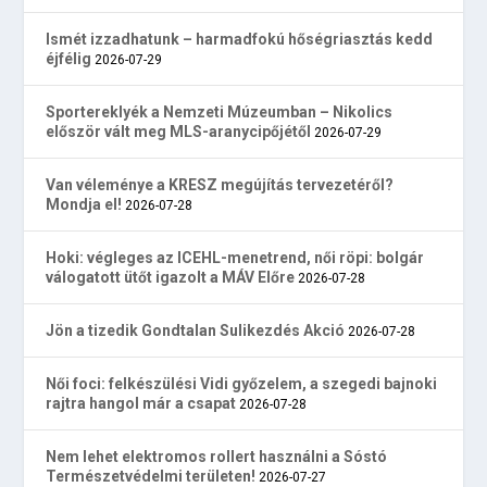
Ismét izzadhatunk – harmadfokú hőségriasztás kedd
éjfélig
2026-07-29
Sportereklyék a Nemzeti Múzeumban – Nikolics
először vált meg MLS-aranycipőjétől
2026-07-29
Van véleménye a KRESZ megújítás tervezetéről?
Mondja el!
2026-07-28
Hoki: végleges az ICEHL-menetrend, női röpi: bolgár
válogatott ütőt igazolt a MÁV Előre
2026-07-28
Jön a tizedik Gondtalan Sulikezdés Akció
2026-07-28
Női foci: felkészülési Vidi győzelem, a szegedi bajnoki
rajtra hangol már a csapat
2026-07-28
Nem lehet elektromos rollert használni a Sóstó
Természetvédelmi területen!
2026-07-27