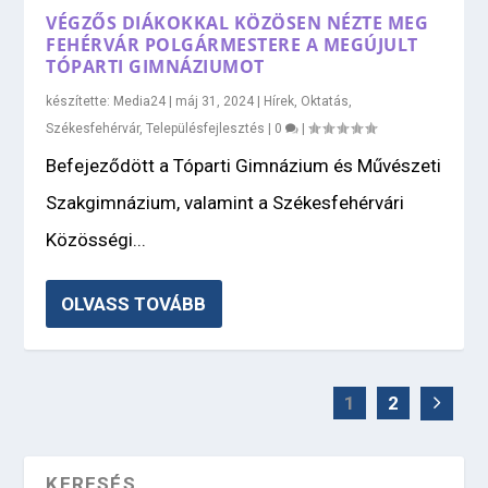
VÉGZŐS DIÁKOKKAL KÖZÖSEN NÉZTE MEG
FEHÉRVÁR POLGÁRMESTERE A MEGÚJULT
TÓPARTI GIMNÁZIUMOT
készítette:
Media24
|
máj 31, 2024
|
Hírek
,
Oktatás
,
Székesfehérvár
,
Településfejlesztés
|
0
|
Befejeződött a Tóparti Gimnázium és Művészeti
Szakgimnázium, valamint a Székesfehérvári
Közösségi...
OLVASS TOVÁBB
1
2