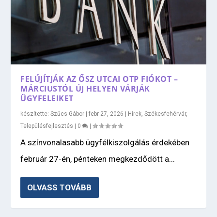
FELÚJÍTJÁK AZ ŐSZ UTCAI OTP FIÓKOT –
MÁRCIUSTÓL ÚJ HELYEN VÁRJÁK
ÜGYFELEIKET
készítette:
Szűcs Gábor
|
febr 27, 2026
|
Hírek
,
Székesfehérvár
,
Településfejlesztés
|
0
|
A színvonalasabb ügyfélkiszolgálás érdekében
február 27-én, pénteken megkezdődött a...
OLVASS TOVÁBB