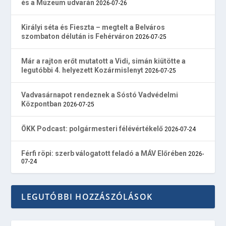
és a Múzeum udvarán
2026-07-26
Királyi séta és Fieszta – megtelt a Belváros
szombaton délután is Fehérváron
2026-07-25
Már a rajton erőt mutatott a Vidi, simán kiütötte a
legutóbbi 4. helyezett Kozármislenyt
2026-07-25
Vadvasárnapot rendeznek a Sóstó Vadvédelmi
Központban
2026-07-25
ÖKK Podcast: polgármesteri félévértékelő
2026-07-24
Férfi röpi: szerb válogatott feladó a MÁV Előrében
2026-
07-24
LEGUTÓBBI HOZZÁSZÓLÁSOK