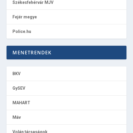
Székesfehérvár MJV
Fejér megye
Police.hu
MENETRENDEK
BKV
GySEV
MAHART
Máv
Volán társaságok