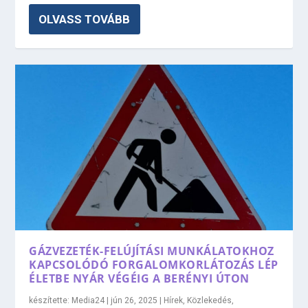
OLVASS TOVÁBB
GÁZVEZETÉK-FELÚJÍTÁSI MUNKÁLATOKHOZ
KAPCSOLÓDÓ FORGALOMKORLÁTOZÁS LÉP
ÉLETBE NYÁR VÉGÉIG A BERÉNYI ÚTON
készítette:
Media24
|
jún 26, 2025
|
Hírek
,
Közlekedés
,