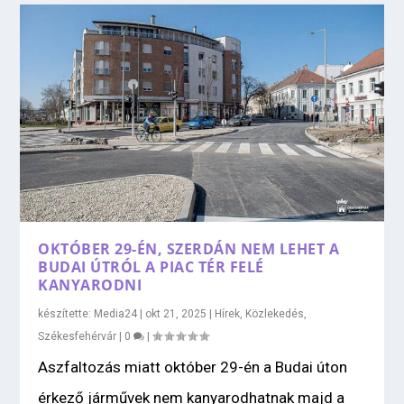
OKTÓBER 29-ÉN, SZERDÁN NEM LEHET A
BUDAI ÚTRÓL A PIAC TÉR FELÉ
KANYARODNI
készítette:
Media24
|
okt 21, 2025
|
Hírek
,
Közlekedés
,
Székesfehérvár
|
0
|
Aszfaltozás miatt október 29-én a Budai úton
érkező járművek nem kanyarodhatnak majd a