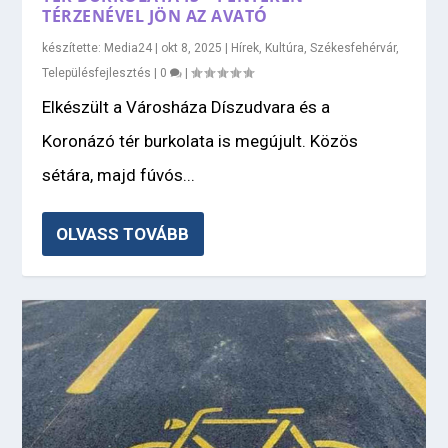
TÉRZENÉVEL JÖN AZ AVATÓ
készítette:
Media24
|
okt 8, 2025
|
Hírek
,
Kultúra
,
Székesfehérvár
,
Településfejlesztés
|
0
|
Elkészült a Városháza Díszudvara és a
Koronázó tér burkolata is megújult. Közös
sétára, majd fúvós...
OLVASS TOVÁBB