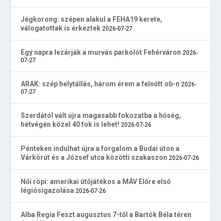
Jégkorong: szépen alakul a FEHA19 kerete,
válogatottak is érkeztek
2026-07-27
Egy napra lezárják a murvás parkolót Fehérváron
2026-
07-27
ARAK: szép helytállás, három érem a felnőtt ob-n
2026-
07-27
Szerdától vált újra magasabb fokozatba a hőség,
hétvégén közel 40 fok is lehet!
2026-07-26
Pénteken indulhat újra a forgalom a Budai úton a
Várkörút és a József utca közötti szakaszon
2026-07-26
Női röpi: amerikai ütőjátékos a MÁV Előre első
légiósigazolása
2026-07-26
Alba Regia Feszt augusztus 7-től a Bartók Béla téren