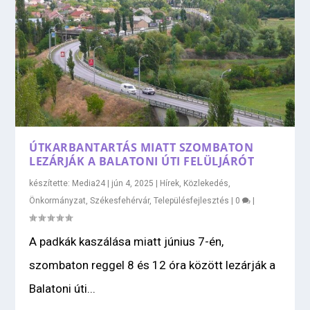
ÚTKARBANTARTÁS MIATT SZOMBATON
LEZÁRJÁK A BALATONI ÚTI FELÜLJÁRÓT
készítette:
Media24
|
jún 4, 2025
|
Hírek
,
Közlekedés
,
Önkormányzat
,
Székesfehérvár
,
Településfejlesztés
|
0
|
A padkák kaszálása miatt június 7-én,
szombaton reggel 8 és 12 óra között lezárják a
Balatoni úti...