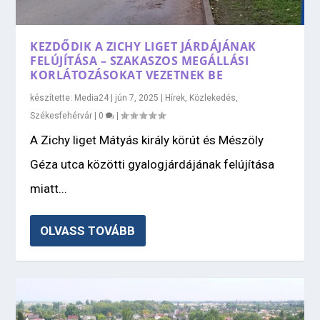
KEZDŐDIK A ZICHY LIGET JÁRDÁJÁNAK
FELÚJÍTÁSA – SZAKASZOS MEGÁLLÁSI
KORLÁTOZÁSOKAT VEZETNEK BE
készítette:
Media24
|
jún 7, 2025
|
Hírek
,
Közlekedés
,
Székesfehérvár
|
0
|
A Zichy liget Mátyás király körút és Mészöly
Géza utca közötti gyalogjárdájának felújítása
miatt...
OLVASS TOVÁBB