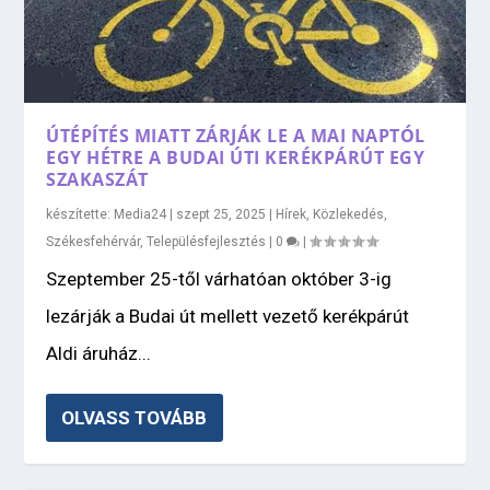
ÚTÉPÍTÉS MIATT ZÁRJÁK LE A MAI NAPTÓL
EGY HÉTRE A BUDAI ÚTI KERÉKPÁRÚT EGY
SZAKASZÁT
készítette:
Media24
|
szept 25, 2025
|
Hírek
,
Közlekedés
,
Székesfehérvár
,
Településfejlesztés
|
0
|
Szeptember 25-től várhatóan október 3-ig
lezárják a Budai út mellett vezető kerékpárút
Aldi áruház...
OLVASS TOVÁBB