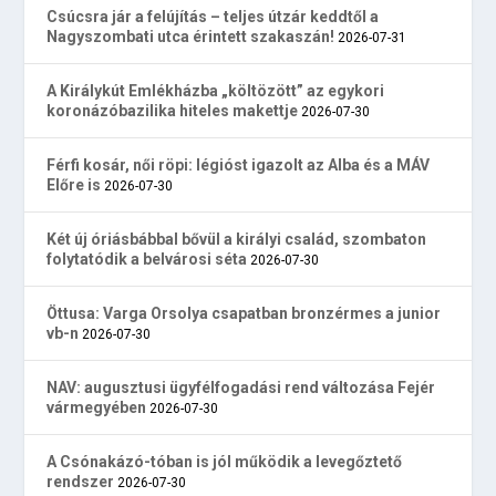
Csúcsra jár a felújítás – teljes útzár keddtől a
Nagyszombati utca érintett szakaszán!
2026-07-31
A Királykút Emlékházba „költözött” az egykori
koronázóbazilika hiteles makettje
2026-07-30
Férfi kosár, női röpi: légióst igazolt az Alba és a MÁV
Előre is
2026-07-30
Két új óriásbábbal bővül a királyi család, szombaton
folytatódik a belvárosi séta
2026-07-30
Öttusa: Varga Orsolya csapatban bronzérmes a junior
vb-n
2026-07-30
NAV: augusztusi ügyfélfogadási rend változása Fejér
vármegyében
2026-07-30
A Csónakázó-tóban is jól működik a levegőztető
rendszer
2026-07-30