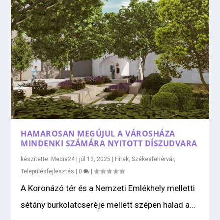
HAMAROSAN MEGÚJUL A VÁROSHÁZA
MINDENKI SZÁMÁRA NYITOTT DÍSZUDVARA
készítette:
Media24
|
júl 13, 2025
|
Hírek
,
Székesfehérvár
,
Településfejlesztés
|
0
|
A Koronázó tér és a Nemzeti Emlékhely melletti
sétány burkolatcseréje mellett szépen halad a...