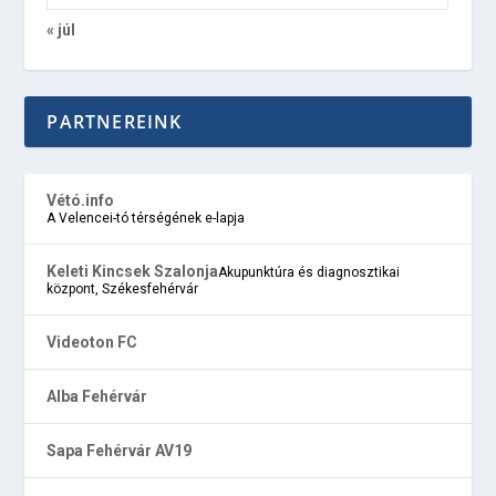
« júl
PARTNEREINK
Vétó.info
A Velencei-tó térségének e-lapja
Keleti Kincsek Szalonja
Akupunktúra és diagnosztikai
központ, Székesfehérvár
Videoton FC
Alba Fehérvár
Sapa Fehérvár AV19