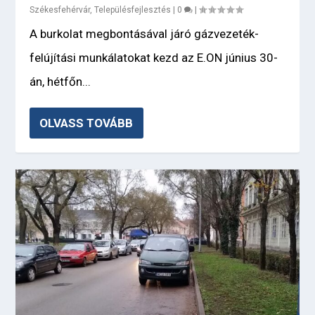
Székesfehérvár
,
Településfejlesztés
|
0
|
A burkolat megbontásával járó gázvezeték-
felújítási munkálatokat kezd az E.ON június 30-
án, hétfőn...
OLVASS TOVÁBB