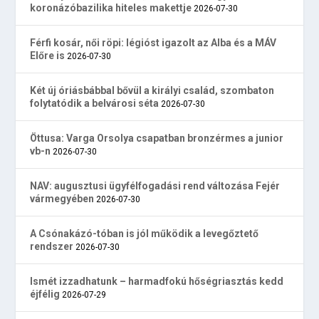
koronázóbazilika hiteles makettje
2026-07-30
Férfi kosár, női röpi: légióst igazolt az Alba és a MÁV
Előre is
2026-07-30
Két új óriásbábbal bővül a királyi család, szombaton
folytatódik a belvárosi séta
2026-07-30
Öttusa: Varga Orsolya csapatban bronzérmes a junior
vb-n
2026-07-30
NAV: augusztusi ügyfélfogadási rend változása Fejér
vármegyében
2026-07-30
A Csónakázó-tóban is jól működik a levegőztető
rendszer
2026-07-30
Ismét izzadhatunk – harmadfokú hőségriasztás kedd
éjfélig
2026-07-29