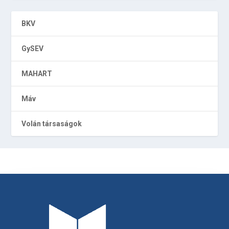
BKV
GySEV
MAHART
Máv
Volán társaságok