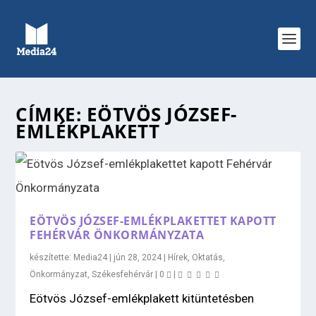
CÍMKE:
EÖTVÖS JÓZSEF-
EMLÉKPLAKETT
EÖTVÖS JÓZSEF-EMLÉKPLAKETTET KAPOTT
FEHÉRVÁR ÖNKORMÁNYZATA
készítette:
Media24
|
jún 28, 2024
|
Hírek
,
Oktatás
,
Önkormányzat
,
Székesfehérvár
|
0
|
Eötvös József-emlékplakett kitüntetésben