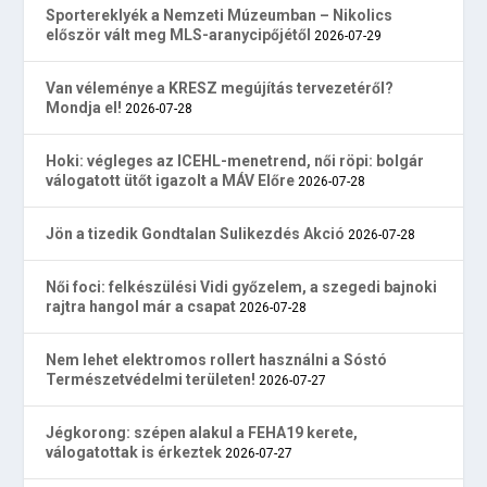
Sportereklyék a Nemzeti Múzeumban – Nikolics
először vált meg MLS-aranycipőjétől
2026-07-29
Van véleménye a KRESZ megújítás tervezetéről?
Mondja el!
2026-07-28
Hoki: végleges az ICEHL-menetrend, női röpi: bolgár
válogatott ütőt igazolt a MÁV Előre
2026-07-28
Jön a tizedik Gondtalan Sulikezdés Akció
2026-07-28
Női foci: felkészülési Vidi győzelem, a szegedi bajnoki
rajtra hangol már a csapat
2026-07-28
Nem lehet elektromos rollert használni a Sóstó
Természetvédelmi területen!
2026-07-27
Jégkorong: szépen alakul a FEHA19 kerete,
válogatottak is érkeztek
2026-07-27