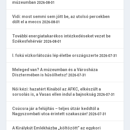
múzeumban
2026-08-01
Vidi: most semmi sem jött be, az utolsó percekben
dőlt el a meccs
2026-08-01
További energiatakarékos intézkedéseket vezet be
Székesfehérvár
2026-08-01
I. fokú vízkorlátozás lép életbe országszerte
2026-07-31
Meleged van? A múzeumban és a Városháza
Dísztermében is hűsölhetsz!
2026-07-31
Női kézi: hazatért Kínából az AFKC, elkészült a
sorsolás is, a Vasas ellen indul a bajnokság
2026-07-31
Csúcsra jár a felújítás – teljes útzár keddtől a
Nagyszombati utca érintett szakaszán!
2026-07-31
A Királykút Emlékházba „költözött” az egykori