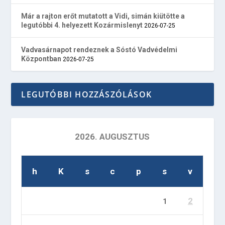
Már a rajton erőt mutatott a Vidi, simán kiütötte a
legutóbbi 4. helyezett Kozármislenyt
2026-07-25
Vadvasárnapot rendeznek a Sóstó Vadvédelmi
Központban
2026-07-25
LEGUTÓBBI HOZZÁSZÓLÁSOK
2026. AUGUSZTUS
h
K
s
c
p
s
v
2
1