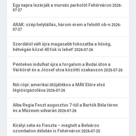
Egy napra lezárják a murvás parkolót Fehérváron
2026-
07-27
ARAK: szép helytállás, három érem a felnőtt ob-n
2026-
07-27
Szerdától vált újra magasabb fokozatba a hőség,
hétvégén közel 40 fok is lehet!
2026-07-26
Pénteken indulhat újra a forgalom a Budai úton a
Várkörút és a József utca közötti szakaszon
2026-07-26
Női röpi: amerikai ütőjátékos a MÁV Előre első
légiósigazolása
2026-07-26
Alba Regia Feszt augusztus 7-től a Bartók Béla téren
és a Múzeum udvarán
2026-07-26
Királyi séta és Fieszta – megtelt a Belváros
szombaton délután is Fehérváron
2026-07-25