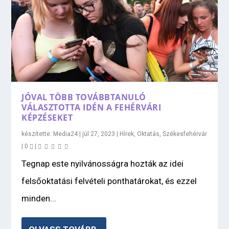
JÓVAL TÖBB TOVÁBBTANULÓ
VÁLASZTOTTA IDÉN A FEHÉRVÁRI
KÉPZÉSEKET
készítette:
Media24
|
júl 27, 2023
|
Hírek
,
Oktatás
,
Székesfehérvár
|
0
|
Tegnap este nyilvánosságra hozták az idei
felsőoktatási felvételi ponthatárokat, és ezzel
minden...