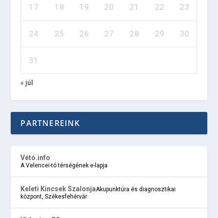
17
18
19
20
21
22
23
24
25
26
27
28
29
30
31
« júl
PARTNEREINK
Vétó.info
A Velencei-tó térségének e-lapja
Keleti Kincsek Szalonja
Akupunktúra és diagnosztikai
központ, Székesfehérvár