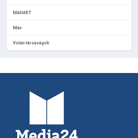
MAHART
Máv
Volán társaságok