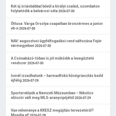
Két új óriásbábbal bővül a királyi család, szombaton
folytatódik a belvárosi séta
2026-07-30
Öttusa: Varga Orsolya csapatban bronzérmes a junior
vb-n
2026-07-30
NAV: augusztusi ügyfélfogadási rend változása Fejér
vármegyében
2026-07-30
A Csónakázó-tóban is jól működik a levegőztető
rendszer
2026-07-30
Ismét izzadhatunk – harmadfokú hőségriasztás kedd
éjfélig
2026-07-29
Sportereklyék a Nemzeti Múzeumban – Nikolics
először vált meg MLS-aranycipőjétől
2026-07-29
Van véleménye a KRESZ megújítás tervezetéről?
Mondja el!
2026-07-28