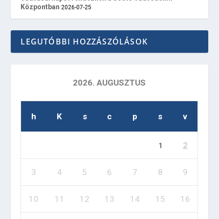
Központban
2026-07-25
LEGUTÓBBI HOZZÁSZÓLÁSOK
2026. AUGUSZTUS
h
K
s
c
p
s
v
2
1
3
4
5
6
7
8
9
10
11
12
13
14
15
16