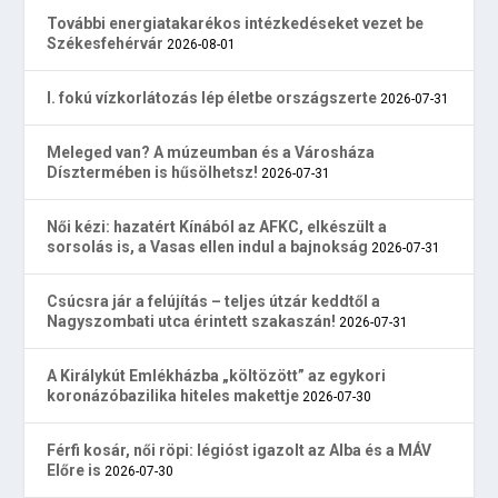
További energiatakarékos intézkedéseket vezet be
Székesfehérvár
2026-08-01
I. fokú vízkorlátozás lép életbe országszerte
2026-07-31
Meleged van? A múzeumban és a Városháza
Dísztermében is hűsölhetsz!
2026-07-31
Női kézi: hazatért Kínából az AFKC, elkészült a
sorsolás is, a Vasas ellen indul a bajnokság
2026-07-31
Csúcsra jár a felújítás – teljes útzár keddtől a
Nagyszombati utca érintett szakaszán!
2026-07-31
A Királykút Emlékházba „költözött” az egykori
koronázóbazilika hiteles makettje
2026-07-30
Férfi kosár, női röpi: légióst igazolt az Alba és a MÁV
Előre is
2026-07-30