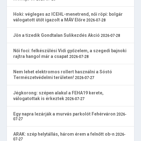
Hoki: végleges az ICEHL-menetrend, női röpi: bolgár
válogatott ütőt igazolt a MÁV Előre
2026-07-28
Jön a tizedik Gondtalan Sulikezdés Akció
2026-07-28
Női foci: felkészülési Vidi győzelem, a szegedi bajnoki
rajtra hangol már a csapat
2026-07-28
Nem lehet elektromos rollert használni a Sóstó
Természetvédelmi területen!
2026-07-27
Jégkorong: szépen alakul a FEHA19 kerete,
válogatottak is érkeztek
2026-07-27
Egy napra lezárják a murvás parkolót Fehérváron
2026-
07-27
ARAK: szép helytállás, három érem a felnőtt ob-n
2026-
07-27