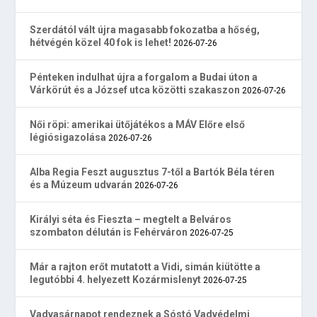
Szerdától vált újra magasabb fokozatba a hőség,
hétvégén közel 40 fok is lehet!
2026-07-26
Pénteken indulhat újra a forgalom a Budai úton a
Várkörút és a József utca közötti szakaszon
2026-07-26
Női röpi: amerikai ütőjátékos a MÁV Előre első
légiósigazolása
2026-07-26
Alba Regia Feszt augusztus 7-től a Bartók Béla téren
és a Múzeum udvarán
2026-07-26
Királyi séta és Fieszta – megtelt a Belváros
szombaton délután is Fehérváron
2026-07-25
Már a rajton erőt mutatott a Vidi, simán kiütötte a
legutóbbi 4. helyezett Kozármislenyt
2026-07-25
Vadvasárnapot rendeznek a Sóstó Vadvédelmi