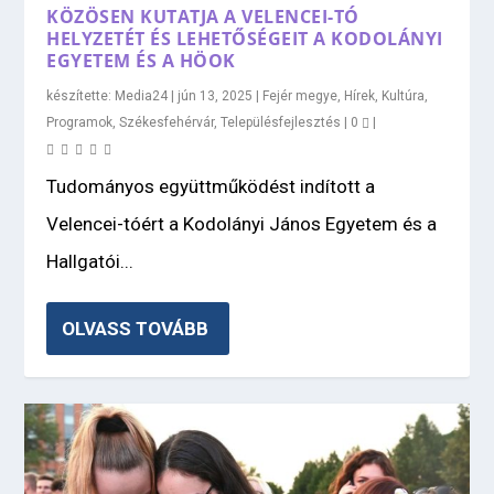
KÖZÖSEN KUTATJA A VELENCEI-TÓ
HELYZETÉT ÉS LEHETŐSÉGEIT A KODOLÁNYI
EGYETEM ÉS A HÖOK
készítette:
Media24
|
jún 13, 2025
|
Fejér megye
,
Hírek
,
Kultúra
,
Programok
,
Székesfehérvár
,
Településfejlesztés
|
0
|
Tudományos együttműködést indított a
Velencei-tóért a Kodolányi János Egyetem és a
Hallgatói...
OLVASS TOVÁBB