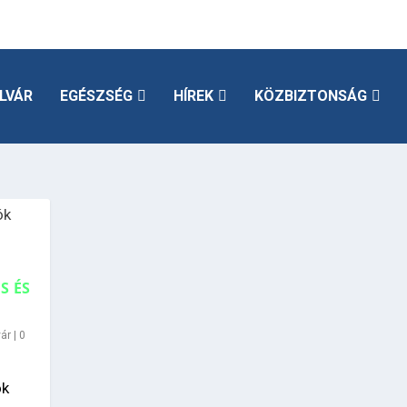
LVÁR
EGÉSZSÉG
HÍREK
KÖZBIZTONSÁG
S ÉS
ár
|
0
ok