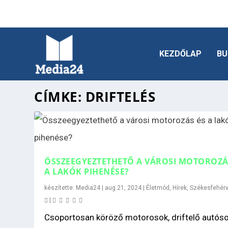
KEZDŐLAP
BU
CÍMKE:
DRIFTELÉS
ÖSSZEEGYEZTETHETŐ A VÁROSI MOTOROZÁ
A LAKÓK PIHENÉSE?
készítette:
Media24
|
aug 21, 2024
|
Életmód
,
Hírek
,
Székesfehérv
|
Csoportosan köröző motorosok, driftelő autós