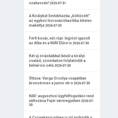
szakaszán!
2026-07-31
A Királykút Emlékházba „költözött”
az egykori koronázóbazilika hiteles
makettje
2026-07-30
Férfi kosár, női röpi: légióst igazolt
az Alba és a MÁV Előre is
2026-07-30
Két új óriásbábbal bővül a királyi
család, szombaton folytatódik a
belvárosi séta
2026-07-30
Öttusa: Varga Orsolya csapatban
bronzérmes a junior vb-n
2026-07-30
NAV: augusztusi ügyfélfogadási rend
változása Fejér vármegyében
2026-07-
30
A Csónakázó-tóban is jól működik a