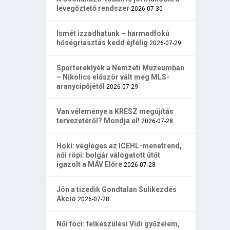
levegőztető rendszer
2026-07-30
Ismét izzadhatunk – harmadfokú
hőségriasztás kedd éjfélig
2026-07-29
Sportereklyék a Nemzeti Múzeumban
– Nikolics először vált meg MLS-
aranycipőjétől
2026-07-29
Van véleménye a KRESZ megújítás
tervezetéről? Mondja el!
2026-07-28
Hoki: végleges az ICEHL-menetrend,
női röpi: bolgár válogatott ütőt
igazolt a MÁV Előre
2026-07-28
Jön a tizedik Gondtalan Sulikezdés
Akció
2026-07-28
Női foci: felkészülési Vidi győzelem,