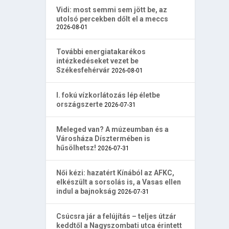
Vidi: most semmi sem jött be, az
utolsó percekben dőlt el a meccs
2026-08-01
További energiatakarékos
intézkedéseket vezet be
Székesfehérvár
2026-08-01
I. fokú vízkorlátozás lép életbe
országszerte
2026-07-31
Meleged van? A múzeumban és a
Városháza Dísztermében is
hűsölhetsz!
2026-07-31
Női kézi: hazatért Kínából az AFKC,
elkészült a sorsolás is, a Vasas ellen
indul a bajnokság
2026-07-31
Csúcsra jár a felújítás – teljes útzár
keddtől a Nagyszombati utca érintett