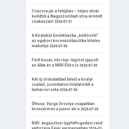
Csúcsra jár a felújítás – teljes útzár
keddtől a Nagyszombati utca érintett
szakaszán!
2026-07-31
A Királykút Emlékházba „költözött”
az egykori koronázóbazilika hiteles
makettje
2026-07-30
Férfi kosár, női röpi: légióst igazolt
az Alba és a MÁV Előre is
2026-07-30
Két új óriásbábbal bővül a királyi
család, szombaton folytatódik a
belvárosi séta
2026-07-30
Öttusa: Varga Orsolya csapatban
bronzérmes a junior vb-n
2026-07-30
NAV: augusztusi ügyfélfogadási rend
változása Fejér vármegyében
2026-07-