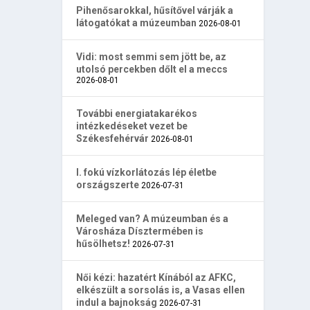
Pihenősarokkal, hűsítővel várják a
látogatókat a múzeumban
2026-08-01
Vidi: most semmi sem jött be, az
utolsó percekben dőlt el a meccs
2026-08-01
További energiatakarékos
intézkedéseket vezet be
Székesfehérvár
2026-08-01
I. fokú vízkorlátozás lép életbe
országszerte
2026-07-31
Meleged van? A múzeumban és a
Városháza Dísztermében is
hűsölhetsz!
2026-07-31
Női kézi: hazatért Kínából az AFKC,
elkészült a sorsolás is, a Vasas ellen
indul a bajnokság
2026-07-31