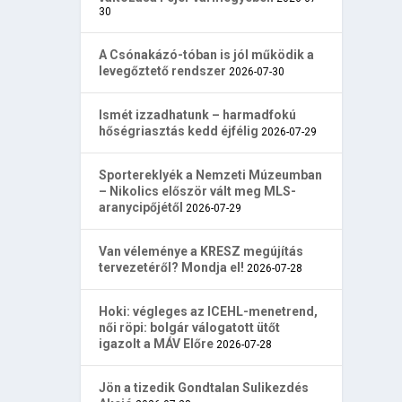
30
A Csónakázó-tóban is jól működik a
levegőztető rendszer
2026-07-30
Ismét izzadhatunk – harmadfokú
hőségriasztás kedd éjfélig
2026-07-29
Sportereklyék a Nemzeti Múzeumban
– Nikolics először vált meg MLS-
aranycipőjétől
2026-07-29
Van véleménye a KRESZ megújítás
tervezetéről? Mondja el!
2026-07-28
Hoki: végleges az ICEHL-menetrend,
női röpi: bolgár válogatott ütőt
igazolt a MÁV Előre
2026-07-28
Jön a tizedik Gondtalan Sulikezdés