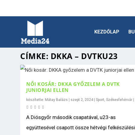
KEZDŐLAP
BU
CÍMKE:
DKKA – DVTKU23
NŐI KOSÁR: DKKA GYŐZELEM A DVTK
JUNIORJAI ELLEN
készítette:
Mátay Balázs
|
szept 2, 2024
|
Sport
,
Székesfehérvár
A Diósgyőr második csapatával, u23-as
együttesével csapott össze hétvégi felkészülés