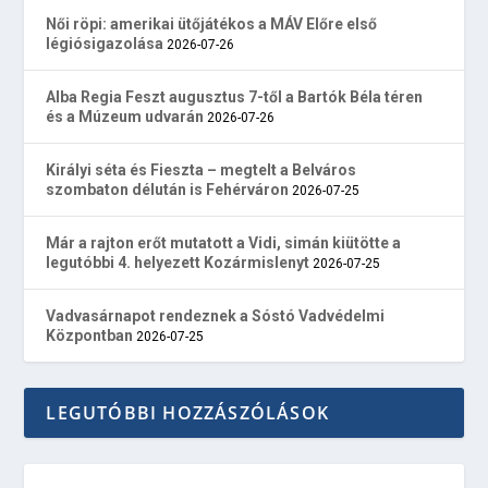
Női röpi: amerikai ütőjátékos a MÁV Előre első
légiósigazolása
2026-07-26
Alba Regia Feszt augusztus 7-től a Bartók Béla téren
és a Múzeum udvarán
2026-07-26
Királyi séta és Fieszta – megtelt a Belváros
szombaton délután is Fehérváron
2026-07-25
Már a rajton erőt mutatott a Vidi, simán kiütötte a
legutóbbi 4. helyezett Kozármislenyt
2026-07-25
Vadvasárnapot rendeznek a Sóstó Vadvédelmi
Központban
2026-07-25
LEGUTÓBBI HOZZÁSZÓLÁSOK