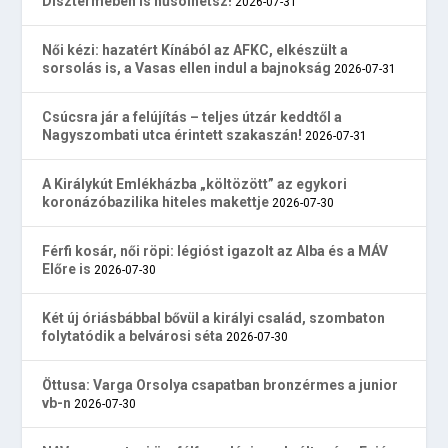
Dísztermében is hűsölhetsz!
2026-07-31
Női kézi: hazatért Kínából az AFKC, elkészült a
sorsolás is, a Vasas ellen indul a bajnokság
2026-07-31
Csúcsra jár a felújítás – teljes útzár keddtől a
Nagyszombati utca érintett szakaszán!
2026-07-31
A Királykút Emlékházba „költözött” az egykori
koronázóbazilika hiteles makettje
2026-07-30
Férfi kosár, női röpi: légióst igazolt az Alba és a MÁV
Előre is
2026-07-30
Két új óriásbábbal bővül a királyi család, szombaton
folytatódik a belvárosi séta
2026-07-30
Öttusa: Varga Orsolya csapatban bronzérmes a junior
vb-n
2026-07-30