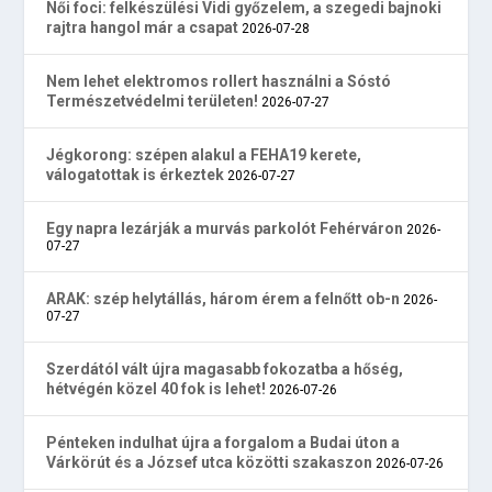
Női foci: felkészülési Vidi győzelem, a szegedi bajnoki
rajtra hangol már a csapat
2026-07-28
Nem lehet elektromos rollert használni a Sóstó
Természetvédelmi területen!
2026-07-27
Jégkorong: szépen alakul a FEHA19 kerete,
válogatottak is érkeztek
2026-07-27
Egy napra lezárják a murvás parkolót Fehérváron
2026-
07-27
ARAK: szép helytállás, három érem a felnőtt ob-n
2026-
07-27
Szerdától vált újra magasabb fokozatba a hőség,
hétvégén közel 40 fok is lehet!
2026-07-26
Pénteken indulhat újra a forgalom a Budai úton a
Várkörút és a József utca közötti szakaszon
2026-07-26