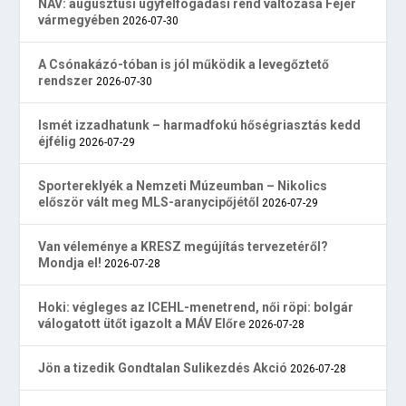
NAV: augusztusi ügyfélfogadási rend változása Fejér
vármegyében
2026-07-30
A Csónakázó-tóban is jól működik a levegőztető
rendszer
2026-07-30
Ismét izzadhatunk – harmadfokú hőségriasztás kedd
éjfélig
2026-07-29
Sportereklyék a Nemzeti Múzeumban – Nikolics
először vált meg MLS-aranycipőjétől
2026-07-29
Van véleménye a KRESZ megújítás tervezetéről?
Mondja el!
2026-07-28
Hoki: végleges az ICEHL-menetrend, női röpi: bolgár
válogatott ütőt igazolt a MÁV Előre
2026-07-28
Jön a tizedik Gondtalan Sulikezdés Akció
2026-07-28