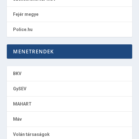
Fejér megye
Police.hu
MENETRENDEK
BKV
GySEV
MAHART
Máv
Volán társaságok