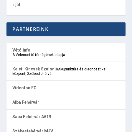
« júl
PARTNEREINK
Vétó.info
A Velencei-tó térségének e-lapja
Keleti Kincsek Szalonja
Akupunktúra és diagnosztikai
központ, Székesfehérvár
Videoton FC
Alba Fehérvár
Sapa Fehérvár AV19
Székesfehérvár MJV