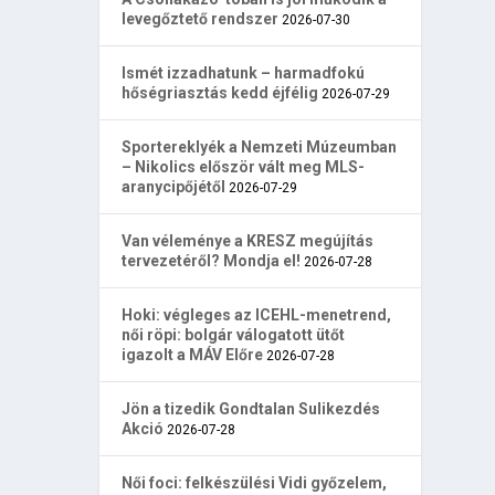
levegőztető rendszer
2026-07-30
Ismét izzadhatunk – harmadfokú
hőségriasztás kedd éjfélig
2026-07-29
Sportereklyék a Nemzeti Múzeumban
– Nikolics először vált meg MLS-
aranycipőjétől
2026-07-29
Van véleménye a KRESZ megújítás
tervezetéről? Mondja el!
2026-07-28
Hoki: végleges az ICEHL-menetrend,
női röpi: bolgár válogatott ütőt
igazolt a MÁV Előre
2026-07-28
Jön a tizedik Gondtalan Sulikezdés
Akció
2026-07-28
Női foci: felkészülési Vidi győzelem,