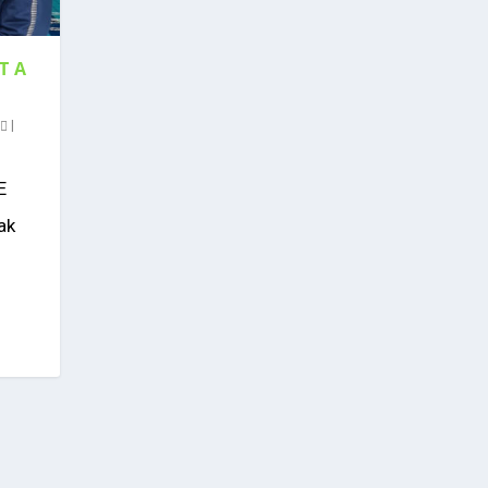
T A
0
|
E
ak