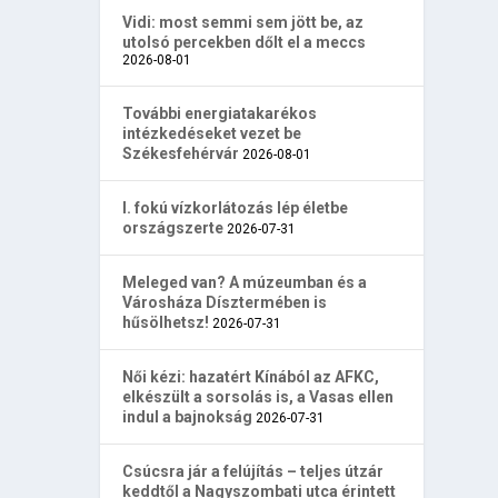
Vidi: most semmi sem jött be, az
utolsó percekben dőlt el a meccs
2026-08-01
További energiatakarékos
intézkedéseket vezet be
Székesfehérvár
2026-08-01
I. fokú vízkorlátozás lép életbe
országszerte
2026-07-31
Meleged van? A múzeumban és a
Városháza Dísztermében is
hűsölhetsz!
2026-07-31
Női kézi: hazatért Kínából az AFKC,
elkészült a sorsolás is, a Vasas ellen
indul a bajnokság
2026-07-31
Csúcsra jár a felújítás – teljes útzár
keddtől a Nagyszombati utca érintett