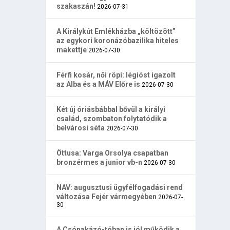
szakaszán!
2026-07-31
A Királykút Emlékházba „költözött”
az egykori koronázóbazilika hiteles
makettje
2026-07-30
Férfi kosár, női röpi: légióst igazolt
az Alba és a MÁV Előre is
2026-07-30
Két új óriásbábbal bővül a királyi
család, szombaton folytatódik a
belvárosi séta
2026-07-30
Öttusa: Varga Orsolya csapatban
bronzérmes a junior vb-n
2026-07-30
NAV: augusztusi ügyfélfogadási rend
változása Fejér vármegyében
2026-07-
30
A Csónakázó-tóban is jól működik a