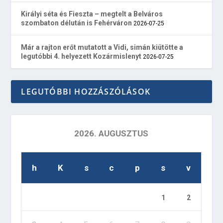
Királyi séta és Fieszta – megtelt a Belváros
szombaton délután is Fehérváron
2026-07-25
Már a rajton erőt mutatott a Vidi, simán kiütötte a
legutóbbi 4. helyezett Kozármislenyt
2026-07-25
LEGUTÓBBI HOZZÁSZÓLÁSOK
2026. AUGUSZTUS
h
K
s
c
p
s
v
1
2