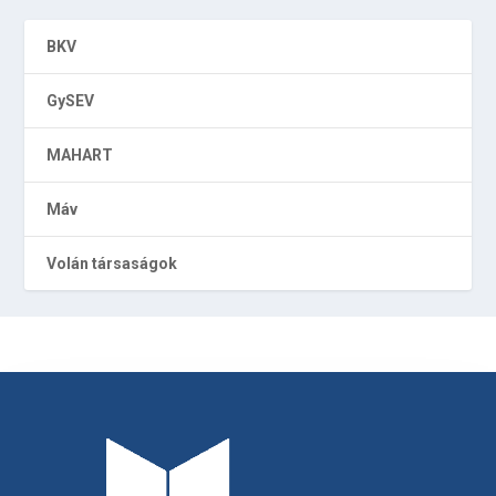
BKV
GySEV
MAHART
Máv
Volán társaságok