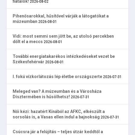
fiatalok!
2026-08-02
Pihenősarokkal, hűsítővel várják a látogatókat a
múzeumban
2026-08-01
Vidi: most semmi sem jött be, az utolsó percekben
dőlt el a meccs
2026-08-01
További energiatakarékos intézkedéseket vezet be
Székesfehérvár
2026-08-01
I. fokú vízkorlátozás lép életbe országszerte
2026-07-31
Meleged van? A múzeumban és a Városháza
Dísztermében is hűsölhetsz!
2026-07-31
Női kézi: hazatért Kínából az AFKC, elkészült a
sorsolás is, a Vasas ellen indul a bajnokság
2026-07-31
Csúcsra jár a felújítás – teljes útzár keddtől a