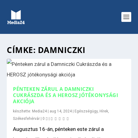
CÍMKE:
DAMNICZKI
PÉNTEKEN ZÁRUL A DAMNICZKI
CUKRÁSZDA ÉS A HEROSZ JÓTÉKONYSÁGI
AKCIÓJA
készítette:
Media24
|
aug 14, 2024
|
Egészségügy
,
Hírek
,
Székesfehérvár
|
0
|
Augusztus 16-án, pénteken este zárul a