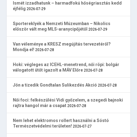
Ismét izzadhatunk – harmadfokú hőségriasztás kedd
éjfélig
2026-07-29
Sportereklyék a Nemzeti Múzeumban – Nikolics
először vált meg MLS-aranycipőjétől
2026-07-29
Van véleménye a KRESZ megújítás tervezetéről?
Mondja el!
2026-07-28
Hoki: végleges az ICEHL-menetrend, női röpi: bolgár
válogatott ütőt igazolt a MÁV Előre
2026-07-28
Jön a tizedik Gondtalan Sulikezdés Akció
2026-07-28
Női foci: felkészülési Vidi győzelem, a szegedi bajnoki
rajtra hangol már a csapat
2026-07-28
Nem lehet elektromos rollert használni a Sóstó
Természetvédelmi területen!
2026-07-27