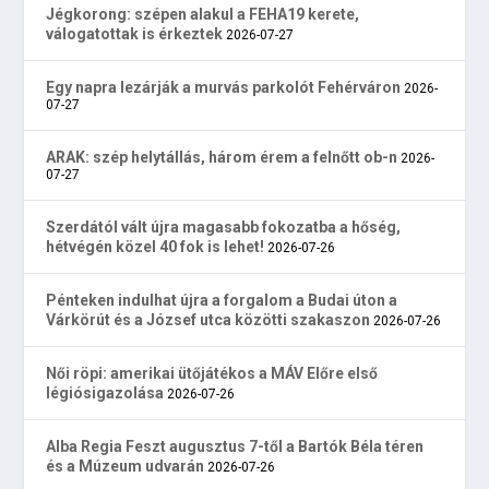
Jégkorong: szépen alakul a FEHA19 kerete,
válogatottak is érkeztek
2026-07-27
Egy napra lezárják a murvás parkolót Fehérváron
2026-
07-27
ARAK: szép helytállás, három érem a felnőtt ob-n
2026-
07-27
Szerdától vált újra magasabb fokozatba a hőség,
hétvégén közel 40 fok is lehet!
2026-07-26
Pénteken indulhat újra a forgalom a Budai úton a
Várkörút és a József utca közötti szakaszon
2026-07-26
Női röpi: amerikai ütőjátékos a MÁV Előre első
légiósigazolása
2026-07-26
Alba Regia Feszt augusztus 7-től a Bartók Béla téren
és a Múzeum udvarán
2026-07-26