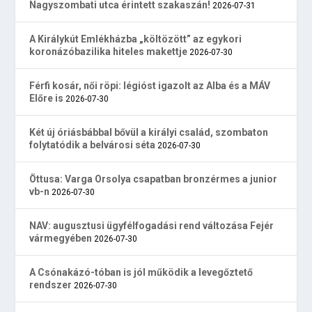
Nagyszombati utca érintett szakaszán!
2026-07-31
A Királykút Emlékházba „költözött” az egykori
koronázóbazilika hiteles makettje
2026-07-30
Férfi kosár, női röpi: légióst igazolt az Alba és a MÁV
Előre is
2026-07-30
Két új óriásbábbal bővül a királyi család, szombaton
folytatódik a belvárosi séta
2026-07-30
Öttusa: Varga Orsolya csapatban bronzérmes a junior
vb-n
2026-07-30
NAV: augusztusi ügyfélfogadási rend változása Fejér
vármegyében
2026-07-30
A Csónakázó-tóban is jól működik a levegőztető
rendszer
2026-07-30