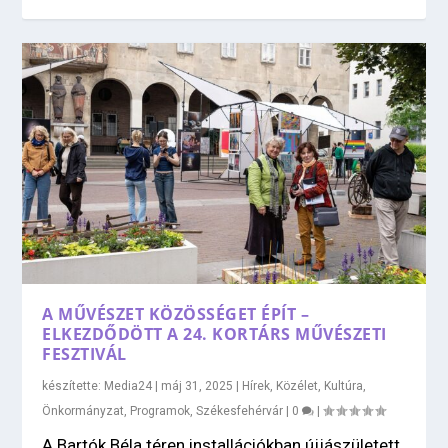
A MŰVÉSZET KÖZÖSSÉGET ÉPÍT –
ELKEZDŐDÖTT A 24. KORTÁRS MŰVÉSZETI
FESZTIVÁL
készítette:
Media24
|
máj 31, 2025
|
Hírek
,
Közélet
,
Kultúra
,
Önkormányzat
,
Programok
,
Székesfehérvár
|
0
|
A Bartók Béla téren installációkban újjászületett