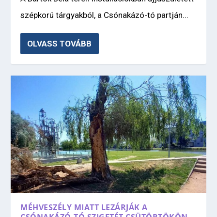
szépkorú tárgyakból, a Csónakázó-tó partján...
OLVASS TOVÁBB
MÉHVESZÉLY MIATT LEZÁRJÁK A