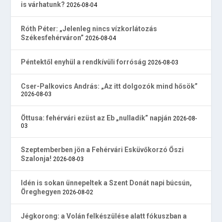
is várhatunk?
2026-08-04
Róth Péter: „Jelenleg nincs vízkorlátozás
Székesfehérváron”
2026-08-04
Péntektől enyhül a rendkívüli forróság
2026-08-03
Cser-Palkovics András: „Az itt dolgozók mind hősök”
2026-08-03
Öttusa: fehérvári ezüst az Eb „nulladik” napján
2026-08-
03
Szeptemberben jön a Fehérvári Esküvőkorzó Őszi
Szalonja!
2026-08-03
Idén is sokan ünnepeltek a Szent Donát napi búcsún,
Öreghegyen
2026-08-02
Jégkorong: a Volán felkészülése alatt fókuszban a