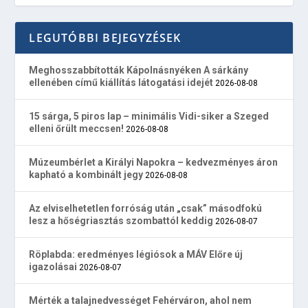
LEGUTÓBBI BEJEGYZÉSEK
Meghosszabbították Kápolnásnyéken A sárkány
ellenében című kiállítás látogatási idejét
2026-08-08
15 sárga, 5 piros lap – minimális Vidi-siker a Szeged
elleni őrült meccsen!
2026-08-08
Múzeumbérlet a Királyi Napokra – kedvezményes áron
kapható a kombinált jegy
2026-08-08
Az elviselhetetlen forróság után „csak” másodfokú
lesz a hőségriasztás szombattól keddig
2026-08-07
Röplabda: eredményes légiósok a MÁV Előre új
igazolásai
2026-08-07
Mérték a talajnedvességet Fehérváron, ahol nem