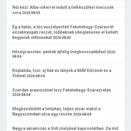
Női kézi: Alba-sikerrel indult a felkészülési meccsek
sora
2026-08-05
Ég a határ, a tűz veszélyezteti Feketehegy-Szárazrét
északnyugati részét, többeknek ideiglenesen el kellett
hagyniuk otthonukat
2026-08-05
Hőségriasztás: péntek éjfélig meghosszabbítva!
2026-
08-04
Röplabda, foci: új fiúk és lányok a MÁV Előrénél és a
Vidinél
2026-08-04
Szerdán áramszünet lesz Feketehegy-Szárazréten
2026-08-04
Megkezdődött a felújítás, teljes útzár mától a
Nagyszombati utca egy részén
2026-08-04
Nagy a várakozás a Vidi jövőjével kapcsolatban. De mit