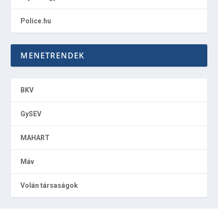
Police.hu
MENETRENDEK
BKV
GySEV
MAHART
Máv
Volán társaságok