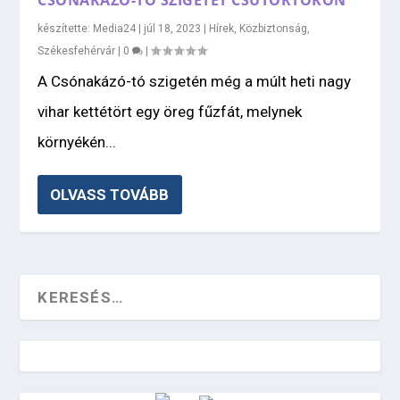
CSÓNAKÁZÓ-TÓ SZIGETÉT CSÜTÖRTÖKÖN
készítette:
Media24
|
júl 18, 2023
|
Hírek
,
Közbiztonság
,
Székesfehérvár
|
0
|
A Csónakázó-tó szigetén még a múlt heti nagy
vihar kettétört egy öreg fűzfát, melynek
környékén...
OLVASS TOVÁBB