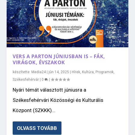
VERS A PARTON JÚNIUSBAN IS – FÁK,
VIRÁGOK, ÉVSZAKOK
készítette:
Media24
|
jún 14, 2025
|
Hírek
,
Kultúra
,
Programok
,
Székesfehérvár
|
0
|
Nyári témát választott júniusra a
Székesfehérvári Közösségi és Kulturális
Központ (SZKKK)...
OLVASS TOVÁBB