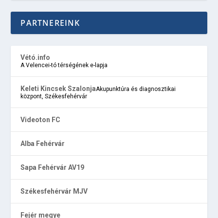
PARTNEREINK
Vétó.info
A Velencei-tó térségének e-lapja
Keleti Kincsek Szalonja
Akupunktúra és diagnosztikai
központ, Székesfehérvár
Videoton FC
Alba Fehérvár
Sapa Fehérvár AV19
Székesfehérvár MJV
Fejér megye