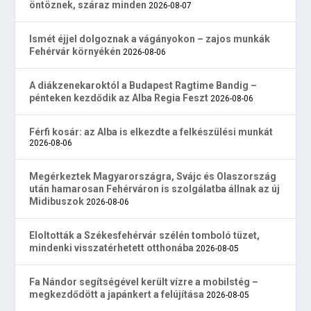
öntöznek, száraz minden
2026-08-07
Ismét éjjel dolgoznak a vágányokon – zajos munkák
Fehérvár környékén
2026-08-06
A diákzenekaroktól a Budapest Ragtime Bandig –
pénteken kezdődik az Alba Regia Feszt
2026-08-06
Férfi kosár: az Alba is elkezdte a felkészülési munkát
2026-08-06
Megérkeztek Magyarországra, Svájc és Olaszország
után hamarosan Fehérváron is szolgálatba állnak az új
Midibuszok
2026-08-06
Eloltották a Székesfehérvár szélén tomboló tüzet,
mindenki visszatérhetett otthonába
2026-08-05
Fa Nándor segítségével került vízre a mobilstég –
megkezdődött a japánkert a felújítása
2026-08-05