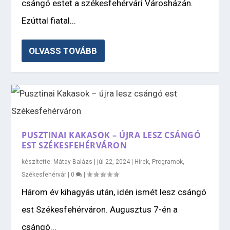
csángó estet a székesfehérvári Városházán.
Ezúttal fiatal...
OLVASS TOVÁBB
PUSZTINAI KAKASOK – ÚJRA LESZ CSÁNGÓ
EST SZÉKESFEHÉRVÁRON
készítette:
Mátay Balázs
|
júl 22, 2024
|
Hírek
,
Programok
,
Székesfehérvár
|
0
|
Három év kihagyás után, idén ismét lesz csángó
est Székesfehérváron. Augusztus 7-én a
csángó...