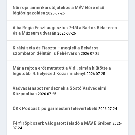
Női röpi: amerikai ütőjátékos a MÁV Előre első
légiósigazolása
2026-07-26
Alba Regia Feszt augusztus 7-től a Bartók Béla téren
és a Múzeum udvarán
2026-07-26
Királyi séta és Fieszta – megtelt a Belváros
szombaton délután is Fehérváron
2026-07-25
Már a rajton erőt mutatott a Vidi, simán kiütötte a
legutóbbi 4. helyezett Kozármislenyt
2026-07-25
Vadvasárnapot rendeznek a Sóstó Vadvédelmi
Központban
2026-07-25
ÖKK Podcast: polgármesteri félévértékelő
2026-07-24
Férfi röpi: szerb válogatott feladó a MÁV Előrében
2026-
07-24