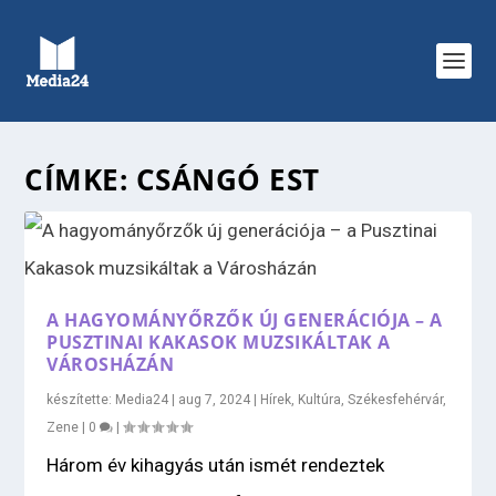
CÍMKE:
CSÁNGÓ EST
A HAGYOMÁNYŐRZŐK ÚJ GENERÁCIÓJA – A
PUSZTINAI KAKASOK MUZSIKÁLTAK A
VÁROSHÁZÁN
készítette:
Media24
|
aug 7, 2024
|
Hírek
,
Kultúra
,
Székesfehérvár
,
Zene
|
0
|
Három év kihagyás után ismét rendeztek