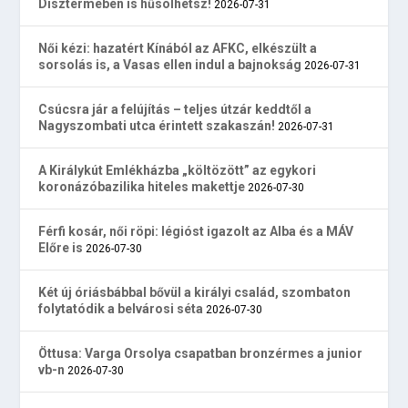
Dísztermében is hűsölhetsz!
2026-07-31
Női kézi: hazatért Kínából az AFKC, elkészült a
sorsolás is, a Vasas ellen indul a bajnokság
2026-07-31
Csúcsra jár a felújítás – teljes útzár keddtől a
Nagyszombati utca érintett szakaszán!
2026-07-31
A Királykút Emlékházba „költözött” az egykori
koronázóbazilika hiteles makettje
2026-07-30
Férfi kosár, női röpi: légióst igazolt az Alba és a MÁV
Előre is
2026-07-30
Két új óriásbábbal bővül a királyi család, szombaton
folytatódik a belvárosi séta
2026-07-30
Öttusa: Varga Orsolya csapatban bronzérmes a junior
vb-n
2026-07-30