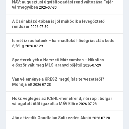
NAV: augusztusi ügyfélfogadási rend változása Fejér
vármegyében
2026-07-30
A Csónakázó-tóban is jól működik a levegőztető
rendszer
2026-07-30
Ismét izzadhatunk – harmadfokú hőségriasztás kedd
éjfélig
2026-07-29
Sportereklyék a Nemzeti Múzeumban – Nikolics
először vált meg MLS-aranycipőjétől
2026-07-29
Van véleménye a KRESZ megújítás tervezetéről?
Mondja el!
2026-07-28
Hoki: végleges az ICEHL-menetrend, női röpi: bolgár
válogatott ütőt igazolt a MÁV Előre
2026-07-28
Jön a tizedik Gondtalan Sulikezdés Akció
2026-07-28