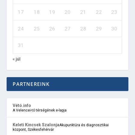
17
18
19
20
21
22
23
24
25
26
27
28
29
30
31
« júl
PARTNEREINK
Vétó.info
A Velencei-tó térségének e-lapja
Keleti Kincsek Szalonja
Akupunktúra és diagnosztikai
központ, Székesfehérvár