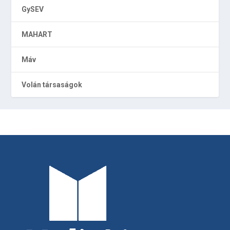
GySEV
MAHART
Máv
Volán társaságok