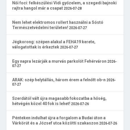
Női foci: felkészülési Vidi győzelem, a szegedi bajnoki
rajtra hangol már a csapat
2026-07-28
Nem lehet elektromos rollert használni a Sóstó
Természetvédelmi területen!
2026-07-27
Jégkorong: szépen alakul a FEHA19 kerete,
válogatottak is érkeztek
2026-07-27
Egy napra lezárják a murvás parkolót Fehérváron
2026-
07-27
ARAK: szép helytállás, három érem a felnőtt ob-n
2026-
07-27
Szerdától vált újra magasabb fokozatba a hőség,
hétvégén közel 40 fok is lehet!
2026-07-26
Pénteken indulhat újra a forgalom a Budai úton a
Várkörút és a József utca közötti szakaszon
2026-07-26