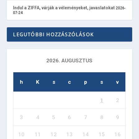
Indul a ZIFFA, várják a véleményeket, javaslatokat
2026-
07-24
LEGUTÓBBI HOZZÁSZÓLÁSOK
2026. AUGUSZTUS
h
K
s
c
p
s
v
1
2
3
4
5
6
7
8
9
10
11
12
13
14
15
16