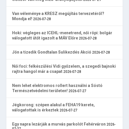
Van véleménye a KRESZ megújítás tervezetéről?
Mondja el!
2026-07-28
Hoki: végleges az ICEHL-menetrend, női röpi: bolgár
válogatott ütőt igazolt a MÁV Előre
2026-07-28
Jön a tizedik Gondtalan Sulikezdés Akció
2026-07-28
Női foci: felkészülési Vidi győzelem, a szegedi bajnoki
rajtra hangol már a csapat
2026-07-28
Nem lehet elektromos rollert használni a Sóstó
Természetvédelmi területen!
2026-07-27
Jégkorong: szépen alakul a FEHA19 kerete,
válogatottak is érkeztek
2026-07-27
Egy napra lezárják a murvás parkolót Fehérváron
2026-
07-27