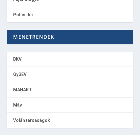
Police.hu
MENETRENDEK
BKV
GySEV
MAHART
Máv
Volán társaságok