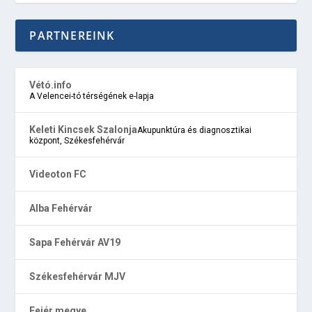
PARTNEREINK
Vétó.info
A Velencei-tó térségének e-lapja
Keleti Kincsek Szalonja
Akupunktúra és diagnosztikai
központ, Székesfehérvár
Videoton FC
Alba Fehérvár
Sapa Fehérvár AV19
Székesfehérvár MJV
Fejér megye