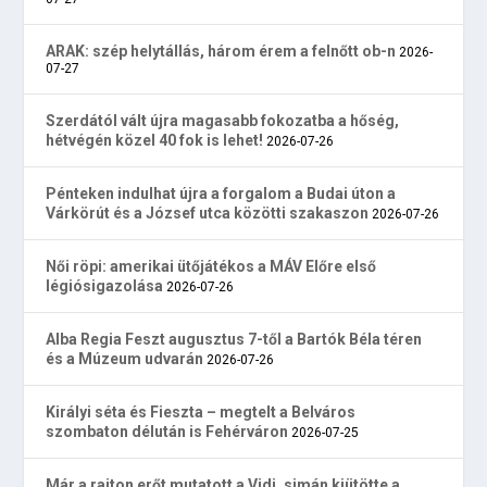
ARAK: szép helytállás, három érem a felnőtt ob-n
2026-
07-27
Szerdától vált újra magasabb fokozatba a hőség,
hétvégén közel 40 fok is lehet!
2026-07-26
Pénteken indulhat újra a forgalom a Budai úton a
Várkörút és a József utca közötti szakaszon
2026-07-26
Női röpi: amerikai ütőjátékos a MÁV Előre első
légiósigazolása
2026-07-26
Alba Regia Feszt augusztus 7-től a Bartók Béla téren
és a Múzeum udvarán
2026-07-26
Királyi séta és Fieszta – megtelt a Belváros
szombaton délután is Fehérváron
2026-07-25
Már a rajton erőt mutatott a Vidi, simán kiütötte a