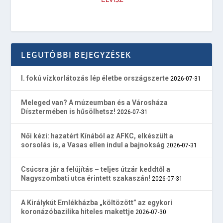
LEGUTÓBBI BEJEGYZÉSEK
I. fokú vízkorlátozás lép életbe országszerte
2026-07-31
Meleged van? A múzeumban és a Városháza
Dísztermében is hűsölhetsz!
2026-07-31
Női kézi: hazatért Kínából az AFKC, elkészült a
sorsolás is, a Vasas ellen indul a bajnokság
2026-07-31
Csúcsra jár a felújítás – teljes útzár keddtől a
Nagyszombati utca érintett szakaszán!
2026-07-31
A Királykút Emlékházba „költözött” az egykori
koronázóbazilika hiteles makettje
2026-07-30