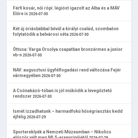
Férfi kosár, női röpi: légióst igazolt az Alba és a MÁV
Előre is
2026-07-30
Két új óriásbábbal bővül a királyi család, szombaton
folytatódik a belvárosi séta
2026-07-30
Öttusa: Varga Orsolya csapatban bronzérmes a junior
vb-n
2026-07-30
NAV: augusztusi ügyfélfogadási rend változása Fejér
vármegyében
2026-07-30
A Csónakázó-tóban is jól működik a levegőztető
rendszer
2026-07-30
Ismét izzadhatunk – harmadfokú hőségriasztás kedd
éjfélig
2026-07-29
Sportereklyék a Nemzeti Múzeumban – Nikolics
először vált meg MLS-aranycipőjétől
2026-07-29