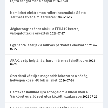
rajtra hangol már a csapat
2026-07-28
Nem lehet elektromos rollert használni a Sóstó
Természetvédelmi területen!
2026-07-27
Jégkorong: szépen alakul a FEHA19 kerete,
válogatottak is érkeztek
2026-07-27
Egy napra lezárják a murvás parkolót Fehérváron
2026-
07-27
ARAK: szép helytállás, három érem a felnőtt ob-n
2026-
07-27
Szerdától vált újra magasabb fokozatba a hőség,
hétvégén közel 40 fok is lehet!
2026-07-26
Pénteken indulhat újra a forgalom a Budai úton a
Várkörút és a József utca közötti szakaszon
2026-07-26