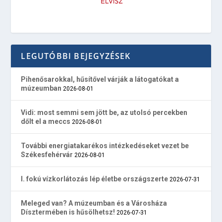
LEGUTÓBBI BEJEGYZÉSEK
Pihenősarokkal, hűsítővel várják a látogatókat a
múzeumban
2026-08-01
Vidi: most semmi sem jött be, az utolsó percekben
dőlt el a meccs
2026-08-01
További energiatakarékos intézkedéseket vezet be
Székesfehérvár
2026-08-01
I. fokú vízkorlátozás lép életbe országszerte
2026-07-31
Meleged van? A múzeumban és a Városháza
Dísztermében is hűsölhetsz!
2026-07-31