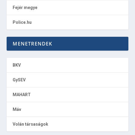
Fejér megye
Police.hu
MENETRENDEK
BKV
GySEV
MAHART
Máv
Volán társaságok