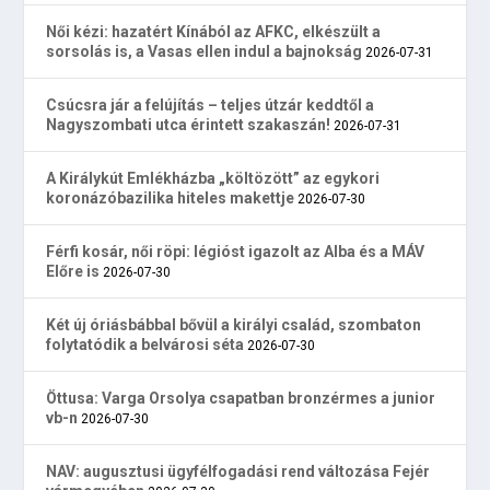
Női kézi: hazatért Kínából az AFKC, elkészült a
sorsolás is, a Vasas ellen indul a bajnokság
2026-07-31
Csúcsra jár a felújítás – teljes útzár keddtől a
Nagyszombati utca érintett szakaszán!
2026-07-31
A Királykút Emlékházba „költözött” az egykori
koronázóbazilika hiteles makettje
2026-07-30
Férfi kosár, női röpi: légióst igazolt az Alba és a MÁV
Előre is
2026-07-30
Két új óriásbábbal bővül a királyi család, szombaton
folytatódik a belvárosi séta
2026-07-30
Öttusa: Varga Orsolya csapatban bronzérmes a junior
vb-n
2026-07-30
NAV: augusztusi ügyfélfogadási rend változása Fejér