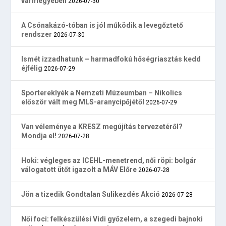
vármegyében
2026-07-30
A Csónakázó-tóban is jól működik a levegőztető
rendszer
2026-07-30
Ismét izzadhatunk – harmadfokú hőségriasztás kedd
éjfélig
2026-07-29
Sportereklyék a Nemzeti Múzeumban – Nikolics
először vált meg MLS-aranycipőjétől
2026-07-29
Van véleménye a KRESZ megújítás tervezetéről?
Mondja el!
2026-07-28
Hoki: végleges az ICEHL-menetrend, női röpi: bolgár
válogatott ütőt igazolt a MÁV Előre
2026-07-28
Jön a tizedik Gondtalan Sulikezdés Akció
2026-07-28
Női foci: felkészülési Vidi győzelem, a szegedi bajnoki