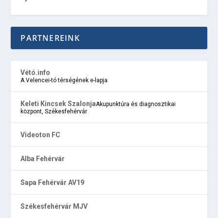
PARTNEREINK
Vétó.info
A Velencei-tó térségének e-lapja
Keleti Kincsek Szalonja
Akupunktúra és diagnosztikai
központ, Székesfehérvár
Videoton FC
Alba Fehérvár
Sapa Fehérvár AV19
Székesfehérvár MJV