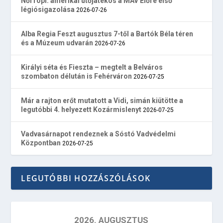
Női röpi: amerikai ütőjátékos a MÁV Előre első
légiósigazolása
2026-07-26
Alba Regia Feszt augusztus 7-től a Bartók Béla téren
és a Múzeum udvarán
2026-07-26
Királyi séta és Fieszta – megtelt a Belváros
szombaton délután is Fehérváron
2026-07-25
Már a rajton erőt mutatott a Vidi, simán kiütötte a
legutóbbi 4. helyezett Kozármislenyt
2026-07-25
Vadvasárnapot rendeznek a Sóstó Vadvédelmi
Központban
2026-07-25
LEGUTÓBBI HOZZÁSZÓLÁSOK
2026. AUGUSZTUS