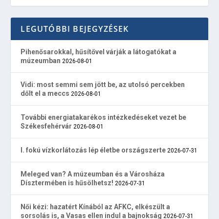
LEGUTÓBBI BEJEGYZÉSEK
Pihenősarokkal, hűsítővel várják a látogatókat a
múzeumban
2026-08-01
Vidi: most semmi sem jött be, az utolsó percekben
dőlt el a meccs
2026-08-01
További energiatakarékos intézkedéseket vezet be
Székesfehérvár
2026-08-01
I. fokú vízkorlátozás lép életbe országszerte
2026-07-31
Meleged van? A múzeumban és a Városháza
Dísztermében is hűsölhetsz!
2026-07-31
Női kézi: hazatért Kínából az AFKC, elkészült a
sorsolás is, a Vasas ellen indul a bajnokság
2026-07-31