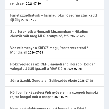
rendszer
2026-07-30
Ismét izzadhatunk – harmadfokú hőségriasztás kedd
éjfélig
2026-07-29
Sportereklyék a Nemzeti Múzeumban – Nikolics
először vált meg MLS-aranycipőjétől
2026-07-29
Van véleménye a KRESZ megújítás tervezetéről?
Mondja el!
2026-07-28
Hoki: végleges az ICEHL-menetrend, női röpi: bolgár
válogatott ütőt igazolt a MÁV Előre
2026-07-28
Jön a tizedik Gondtalan Sulikezdés Akció
2026-07-28
Női foci: felkészülési Vidi győzelem, a szegedi bajnoki
rajtra hangol már a csapat
2026-07-28
Nem lehet elektromos rollert használni a Sóstó