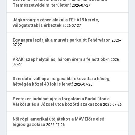
Természetvédelmi területen!
2026-07-27
Jégkorong: szépen alakul a FEHA19 kerete,
válogatottak is érkeztek
2026-07-27
Egy napra lezárják a murvás parkolót Fehérváron
2026-
07-27
ARAK: szép helytállás, három érem a felnőtt ob-n
2026-
07-27
Szerdától vált újra magasabb fokozatba a hőség,
hétvégén közel 40 fok is lehet!
2026-07-26
Pénteken indulhat újra a forgalom a Budai úton a
Várkörút és a József utca közötti szakaszon
2026-07-26
Női röpi: amerikai ütőjátékos a MÁV Előre első
légiósigazolása
2026-07-26