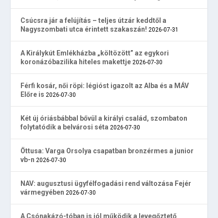
Csúcsra jár a felújítás – teljes útzár keddtől a
Nagyszombati utca érintett szakaszán!
2026-07-31
A Királykút Emlékházba „költözött” az egykori
koronázóbazilika hiteles makettje
2026-07-30
Férfi kosár, női röpi: légióst igazolt az Alba és a MÁV
Előre is
2026-07-30
Két új óriásbábbal bővül a királyi család, szombaton
folytatódik a belvárosi séta
2026-07-30
Öttusa: Varga Orsolya csapatban bronzérmes a junior
vb-n
2026-07-30
NAV: augusztusi ügyfélfogadási rend változása Fejér
vármegyében
2026-07-30
A Csónakázó-tóban is jól működik a levegőztető