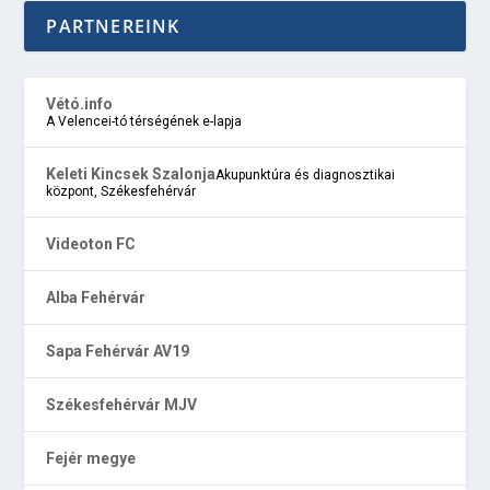
PARTNEREINK
Vétó.info
A Velencei-tó térségének e-lapja
Keleti Kincsek Szalonja
Akupunktúra és diagnosztikai
központ, Székesfehérvár
Videoton FC
Alba Fehérvár
Sapa Fehérvár AV19
Székesfehérvár MJV
Fejér megye