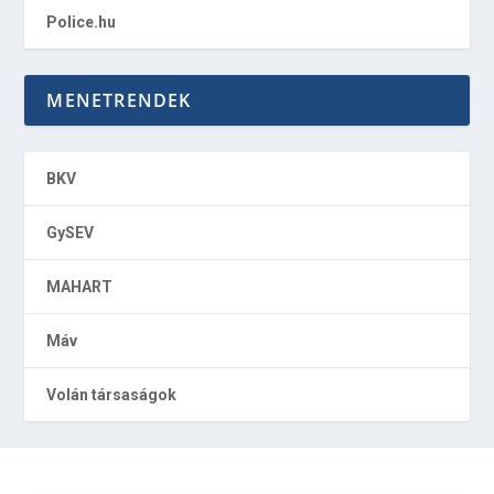
Police.hu
MENETRENDEK
BKV
GySEV
MAHART
Máv
Volán társaságok