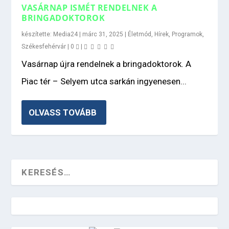
VASÁRNAP ISMÉT RENDELNEK A
BRINGADOKTOROK
készítette:
Media24
|
márc 31, 2025
|
Életmód
,
Hírek
,
Programok
,
Székesfehérvár
|
0
|
Vasárnap újra rendelnek a bringadoktorok. A
Piac tér – Selyem utca sarkán ingyenesen...
OLVASS TOVÁBB