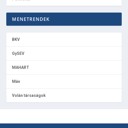
MENETRENDEK
BKV
GySEV
MAHART
Máv
Volán társaságok