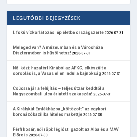
LEGUTÓBBI BEJEGYZÉSEK
I. fokú vízkorlátozás lép életbe országszerte
2026-07-31
Meleged van? A múzeumban és a Városháza
Dísztermében is hűsölhetsz!
2026-07-31
Női kézi: hazatért Kínából az AFKC, elkészült a
sorsolás is, a Vasas ellen indul a bajnokság
2026-07-31
Csúcsra jár a felújítás – teljes útzár keddtől a
Nagyszombati utca érintett szakaszán!
2026-07-31
A Királykút Emlékházba „költözött” az egykori
koronázóbazilika hiteles makettje
2026-07-30
Férfi kosár, női röpi: légióst igazolt az Alba és a MÁV
Előre is
2026-07-30