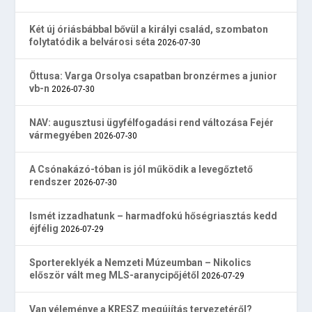
Két új óriásbábbal bővül a királyi család, szombaton
folytatódik a belvárosi séta
2026-07-30
Öttusa: Varga Orsolya csapatban bronzérmes a junior
vb-n
2026-07-30
NAV: augusztusi ügyfélfogadási rend változása Fejér
vármegyében
2026-07-30
A Csónakázó-tóban is jól működik a levegőztető
rendszer
2026-07-30
Ismét izzadhatunk – harmadfokú hőségriasztás kedd
éjfélig
2026-07-29
Sportereklyék a Nemzeti Múzeumban – Nikolics
először vált meg MLS-aranycipőjétől
2026-07-29
Van véleménye a KRESZ megújítás tervezetéről?