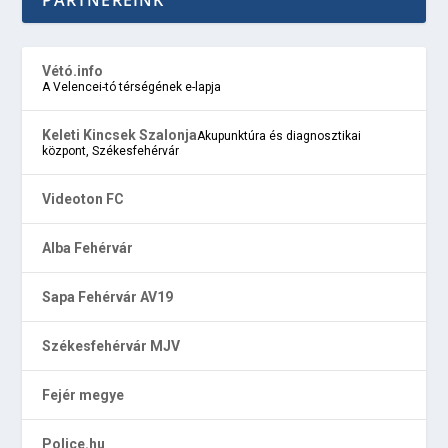
Vétó.info
A Velencei-tó térségének e-lapja
Keleti Kincsek Szalonja
Akupunktúra és diagnosztikai
központ, Székesfehérvár
Videoton FC
Alba Fehérvár
Sapa Fehérvár AV19
Székesfehérvár MJV
Fejér megye
Police.hu