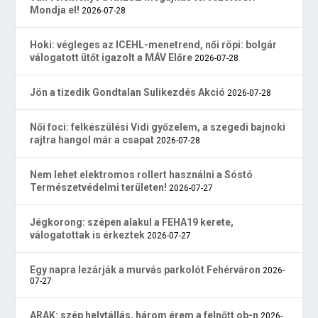
Mondja el!
2026-07-28
Hoki: végleges az ICEHL-menetrend, női röpi: bolgár
válogatott ütőt igazolt a MÁV Előre
2026-07-28
Jön a tizedik Gondtalan Sulikezdés Akció
2026-07-28
Női foci: felkészülési Vidi győzelem, a szegedi bajnoki
rajtra hangol már a csapat
2026-07-28
Nem lehet elektromos rollert használni a Sóstó
Természetvédelmi területen!
2026-07-27
Jégkorong: szépen alakul a FEHA19 kerete,
válogatottak is érkeztek
2026-07-27
Egy napra lezárják a murvás parkolót Fehérváron
2026-
07-27
ARAK: szép helytállás, három érem a felnőtt ob-n
2026-