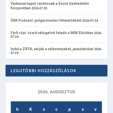
Vadvasárnapot rendeznek a Sóstó Vadvédelmi
Központban
2026-07-25
ÖKK Podcast: polgármesteri félévértékelő
2026-07-24
Férfi röpi: szerb válogatott feladó a MÁV Előrében
2026-
07-24
Indul a ZIFFA, várják a véleményeket, javaslatokat
2026-
07-24
LEGUTÓBBI HOZZÁSZÓLÁSOK
2026. AUGUSZTUS
h
K
s
c
p
s
v