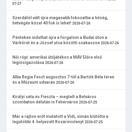
07-27
Szerdától vált újra magasabb fokozatba a hőség,
hétvégén közel 40 fok is lehet!
2026-07-26
Pénteken indulhat újra a forgalom a Budai úton a
Várkörút és a József utca közötti szakaszon
2026-07-26
Női röpi: amerikai ütőjátékos a MÁV Előre első
légiósigazolása
2026-07-26
Alba Regia Feszt augusztus 7-től a Bartók Béla téren
és a Múzeum udvarán
2026-07-26
Királyi séta és Fieszta – megtelt a Belváros
szombaton délután is Fehérváron
2026-07-25
Már a rajton erőt mutatott a Vidi, simán kiütötte a
legutóbbi 4. helyezett Kozármislenyt
2026-07-25